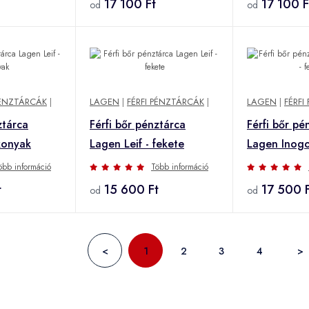
17 100 Ft
17 100 F
od
od
PÉNZTÁRCÁK
|
LAGEN
|
FÉRFI PÉNZTÁRCÁK
|
LAGEN
|
FÉRFI
ztárca
Férfi bőr pénztárca
Férfi bőr pé
konyak
Lagen Leif - fekete
Lagen Inogo
öbb információ
Több információ
t
15 600 Ft
17 500 F
od
od
<
1
2
3
4
>