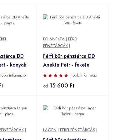
ÉRFI
DD ANEKTA
|
FÉRFI
PÉNZTÁRCÁK
|
énztárca DD
Férfi bőr pénztárca DD
rt - konyak
Anekta Petr - fekete
Több információ
Több információ
Ft
15 600 Ft
od
 PÉNZTÁRCÁK
|
LAGEN
|
FÉRFI PÉNZTÁRCÁK
|