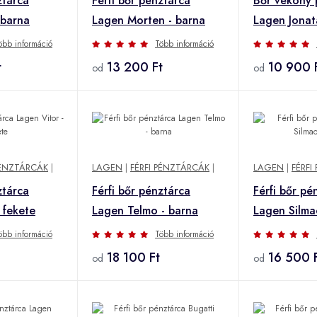
ztárca
Férfi bőr pénztárca
Bőr vékony 
 barna
Lagen Morten - barna
Lagen Jonata
öbb információ
Több információ
t
13 200 Ft
10 900 
od
od
PÉNZTÁRCÁK
|
LAGEN
|
FÉRFI PÉNZTÁRCÁK
|
LAGEN
|
FÉRFI
ztárca
Férfi bőr pénztárca
Férfi bőr pé
 fekete
Lagen Telmo - barna
Lagen Silma
öbb információ
Több információ
18 100 Ft
16 500 
od
od