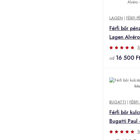
LAGEN
|
FÉRFI 
Férfi bőr pén
Lagen Alvéro
T
16 500 F
od
BUGATTI
|
FÉRF
Férfi bőr kulc
Bugatti Paul 
T