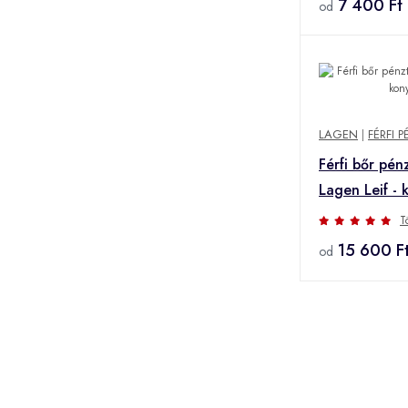
7 400 Ft
od
LAGEN
|
FÉRFI 
Férfi bőr pén
Lagen Leif - 
T
15 600 F
od