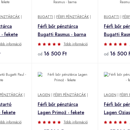
PÉNZTÁRCÁK
|
BUGATTI
|
FÉRFI PÉNZTÁRCÁK
|
BUGATTI
|
FÉR
ztárca
Férfi bőr pénztárca
Férfi bőr pé
 - fekete
Bugatti Rasmus - barna
Bugatti Rasm
öbb információ
Több információ
t
16 500 Ft
16 500 
od
od
I PÉNZTÁRCÁK
|
LAGEN
|
FÉRFI PÉNZTÁRCÁK
|
LAGEN
|
FÉRFI
startó
Férfi bőr pénztárca
Férfi bőr pé
- fekete
Lagen Primož - fekete
Lagen Ozias
öbb információ
Több információ