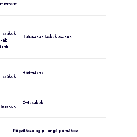
Hátizsákok táskák zsákok
Hátizsákok
Övtasakok
Rögzítőszalag pillangó párnához