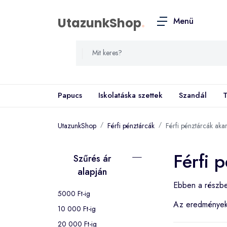
UtazunkShop
.
Menü
Papucs
Iskolatáska szettek
Szandál
T
UtazunkShop
Férfi pénztárcák
Férfi pénztárcák ak
Férfi 
Szűrés ár
alapján
Ebben a részbe
5000 Ft-ig
Az eredménye
10 000 Ft-ig
20 000 Ft-ig