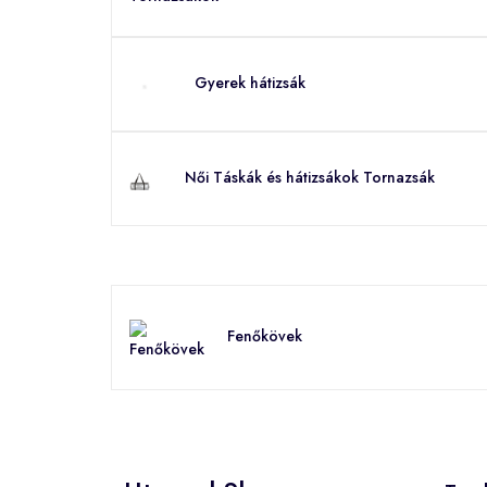
Gyerek hátizsák
Női Táskák és hátizsákok Tornazsák
Fenőkövek