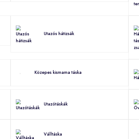
Utazós hátizsák
Közepes kismama táska
Utazótáskák
Válltáska