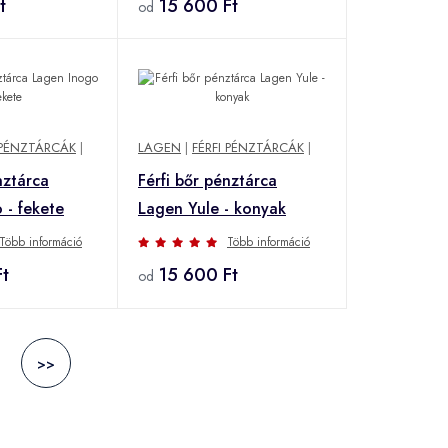
t
15 600 Ft
od
 PÉNZTÁRCÁK
|
LAGEN
|
FÉRFI PÉNZTÁRCÁK
|
nztárca
Férfi bőr pénztárca
 - fekete
Lagen Yule - konyak
Több információ
Több információ
t
15 600 Ft
od
>>