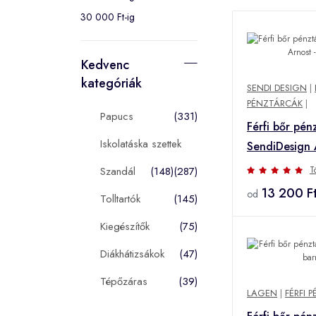
30 000 Ft-ig
Kedvenc
kategóriák
SENDI DESIGN
|
PÉNZTÁRCÁK
|
Papucs
(331)
Férfi bőr pén
Iskolatáska szettek
SendiDesign 
fekete
Szandál
(148)
(287)
T
13 200 F
od
Tolltartók
(145)
Kiegészítők
(75)
Diákhátizsákok
(47)
Tépőzáras
(39)
LAGEN
|
FÉRFI 