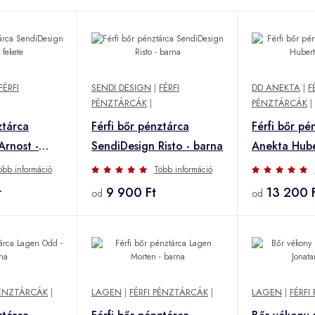
FÉRFI
SENDI DESIGN
|
FÉRFI
DD ANEKTA
|
F
PÉNZTÁRCÁK
|
PÉNZTÁRCÁK
|
ztárca
Férfi bőr pénztárca
Férfi bőr p
Arnost -
SendiDesign Risto - barna
Anekta Hube
öbb információ
Több információ
t
9 900 Ft
13 200 
od
od
PÉNZTÁRCÁK
|
LAGEN
|
FÉRFI PÉNZTÁRCÁK
|
LAGEN
|
FÉRFI