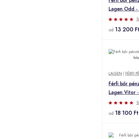
Férfi bőr pén
Lagen Odd -
T
13 200 F
od
LAGEN
|
FÉRFI 
Férfi bőr pén
Lagen Vitor -
T
18 100 Ft
od