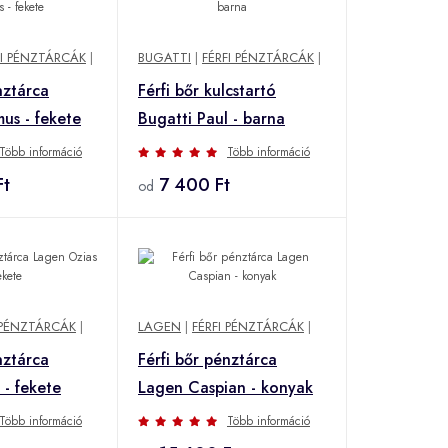
FI PÉNZTÁRCÁK
|
BUGATTI
|
FÉRFI PÉNZTÁRCÁK
|
nztárca
Férfi bőr kulcstartó
us - fekete
Bugatti Paul - barna
Több információ
Több információ
Ft
7 400 Ft
od
 PÉNZTÁRCÁK
|
LAGEN
|
FÉRFI PÉNZTÁRCÁK
|
nztárca
Férfi bőr pénztárca
 - fekete
Lagen Caspian - konyak
Több információ
Több információ