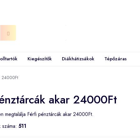
olltartók
Kiegészítők
Diákhátizsákok
Tépőzáras
ar 24000Ft
pénztárcák akar 24000Ft
n megtalálja Férfi pénztárcák akar 24000Ft.
k száma:
511