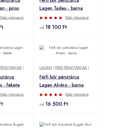
pénztárca
Férfi bőr pénztárca
n - piros
Lagen Tadeu - barna
Több információ
Több információ
Ft
18 100 Ft
od
 PÉNZTÁRCÁK
|
LAGEN
|
FÉRFI PÉNZTÁRCÁK
|
nztárca
Férfi bőr pénztárca
o - fekete
Lagen Alvéro - barna
Több információ
Több információ
Ft
16 500 Ft
od