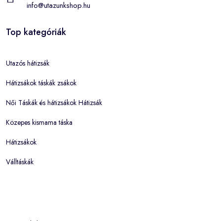
info@utazunkshop.hu
Top kategóriák
Utazós hátizsák
Hátizsákok táskák zsákok
Női Táskák és hátizsákok Hátizsák
Közepes kismama táska
Hátizsákok
Válltáskák