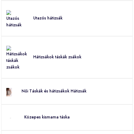
Utazós hátizsák
Hátizsákok táskák zsákok
Női Táskák és hátizsákok Hátizsák
Közepes kismama táska