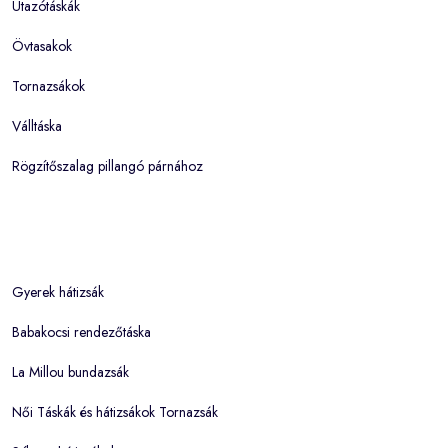
Utazótáskák
Övtasakok
Tornazsákok
Válltáska
Rögzítőszalag pillangó párnához
Gyerek hátizsák
Babakocsi rendezőtáska
La Millou bundazsák
Női Táskák és hátizsákok Tornazsák