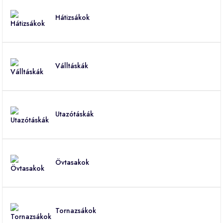
Hátizsákok
Válltáskák
Utazótáskák
Övtasakok
Tornazsákok