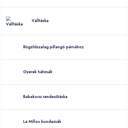
Válltáska
Rögzítőszalag pillangó párnához
Gyerek hátizsák
Babakocsi rendezőtáska
La Millou bundazsák