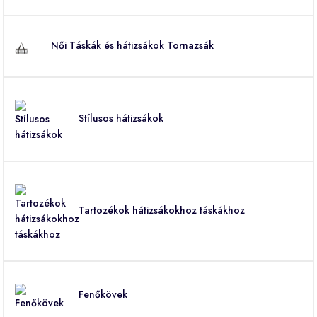
Női Táskák és hátizsákok Tornazsák
Stílusos hátizsákok
Tartozékok hátizsákokhoz táskákhoz
Fenőkövek