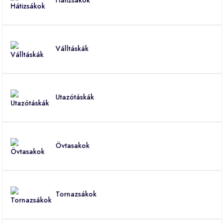
Hátizsákok
Válltáskák
Utazótáskák
Övtasakok
Tornazsákok