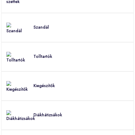
Szandál
Tolltartók
Kiegészítők
Diákhátizsákok