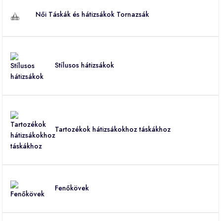
Női Táskák és hátizsákok Tornazsák
Stílusos hátizsákok
Tartozékok hátizsákokhoz táskákhoz
Fenőkövek