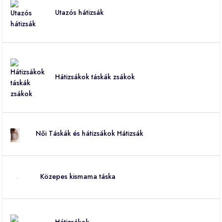
Utazós hátizsák
Hátizsákok táskák zsákok
Női Táskák és hátizsákok Hátizsák
Közepes kismama táska