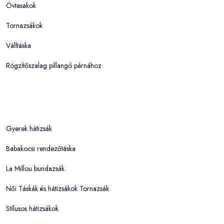
Övtasakok
Tornazsákok
Válltáska
Rögzítőszalag pillangó párnához
Gyerek hátizsák
Babakocsi rendezőtáska
La Millou bundazsák
Női Táskák és hátizsákok Tornazsák
Stílusos hátizsákok