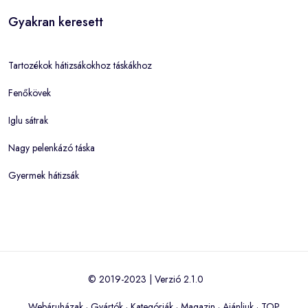
Gyakran keresett
Tartozékok hátizsákokhoz táskákhoz
Fenőkövek
Iglu sátrak
Nagy pelenkázó táska
Gyermek hátizsák
© 2019-2023 | Verzió 2.1.0
Webáruházak
·
Gyártók
·
Kategóriák
·
Magazin
·
Ajánljuk
·
TOP