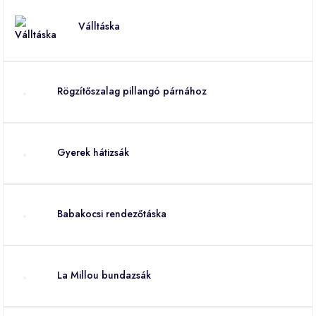
Válltáska
Rögzítőszalag pillangó párnához
Gyerek hátizsák
Babakocsi rendezőtáska
La Millou bundazsák