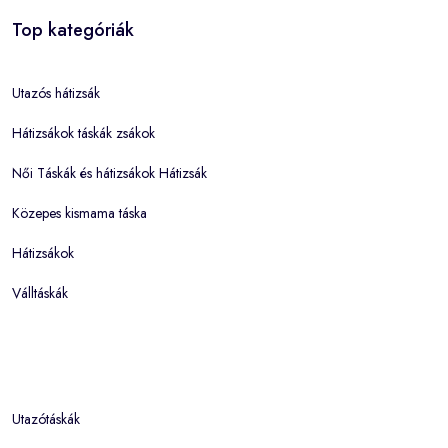
Top kategóriák
Utazós hátizsák
Hátizsákok táskák zsákok
Női Táskák és hátizsákok Hátizsák
Közepes kismama táska
Hátizsákok
Válltáskák
Utazótáskák