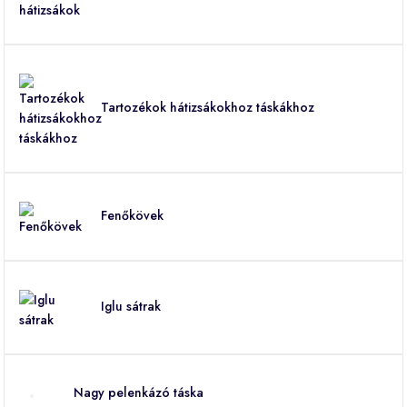
Tartozékok hátizsákokhoz táskákhoz
Fenőkövek
Iglu sátrak
Nagy pelenkázó táska