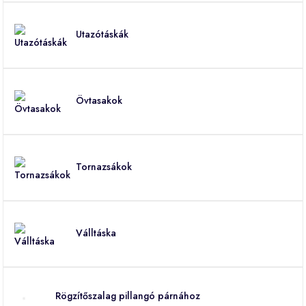
Utazótáskák
Övtasakok
Tornazsákok
Válltáska
Rögzítőszalag pillangó párnához