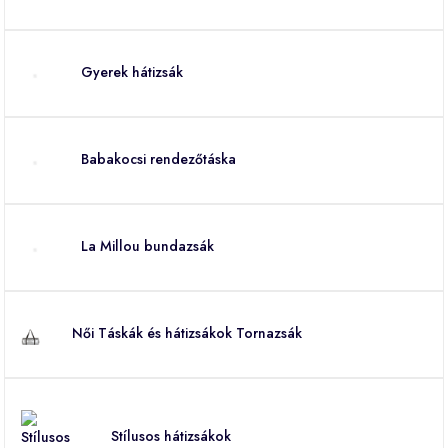
Gyerek hátizsák
Babakocsi rendezőtáska
La Millou bundazsák
Női Táskák és hátizsákok Tornazsák
Stílusos hátizsákok