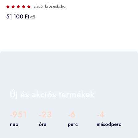
Eladó:
kabelecky.hu
51 100 Ft
-tól
Új és akciós termékek
-951
-23
-6
-5
nap
óra
perc
másodperc