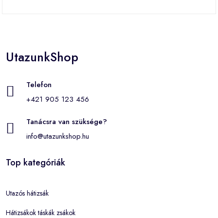
UtazunkShop
Telefon
+421 905 123 456
Tanácsra van szüksége?
info@utazunkshop.hu
Top kategóriák
Utazós hátizsák
Hátizsákok táskák zsákok