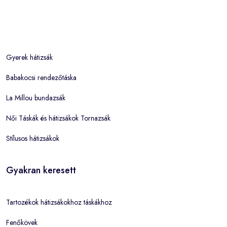
Gyerek hátizsák
Babakocsi rendezőtáska
La Millou bundazsák
Női Táskák és hátizsákok Tornazsák
Stílusos hátizsákok
Gyakran keresett
Tartozékok hátizsákokhoz táskákhoz
Fenőkövek