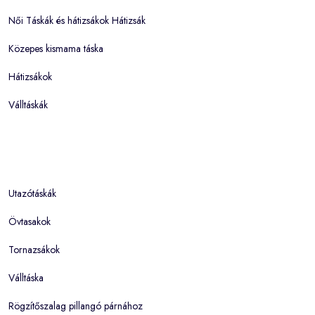
Női Táskák és hátizsákok Hátizsák
Közepes kismama táska
Hátizsákok
Válltáskák
Utazótáskák
Övtasakok
Tornazsákok
Válltáska
Rögzítőszalag pillangó párnához