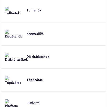
Tolltartók
Kiegészítők
Diákhátizsákok
Tépőzáras
Platform