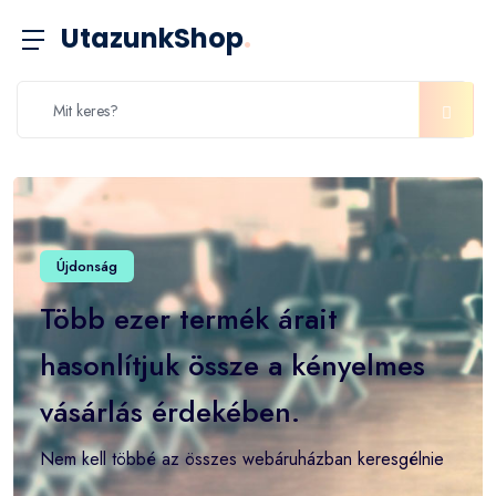
UtazunkShop
.
Újdonság
Több ezer termék árait
hasonlítjuk össze a kényelmes
vásárlás érdekében.
Nem kell többé az összes webáruházban keresgélnie