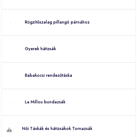
Rögzítőszalag pillangó párnához
Gyerek hátizsák
Babakocsi rendezőtáska
La Millou bundazsák
Női Táskák és hátizsákok Tornazsák