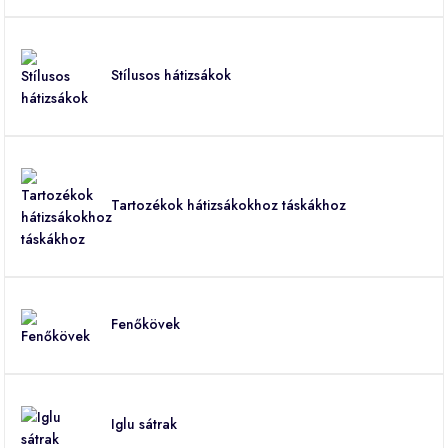
Stílusos hátizsákok
Tartozékok hátizsákokhoz táskákhoz
Fenőkövek
Iglu sátrak