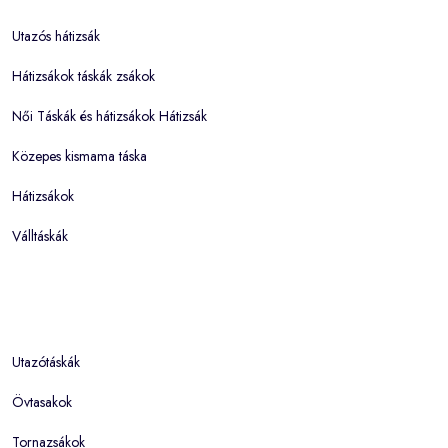
Utazós hátizsák
Hátizsákok táskák zsákok
Női Táskák és hátizsákok Hátizsák
Közepes kismama táska
Hátizsákok
Válltáskák
Utazótáskák
Övtasakok
Tornazsákok