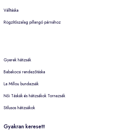
Válltáska
Rögzítőszalag pillangó párnához
Gyerek hátizsák
Babakocsi rendezőtáska
La Millou bundazsák
Női Táskák és hátizsákok Tornazsák
Stílusos hátizsákok
Gyakran keresett