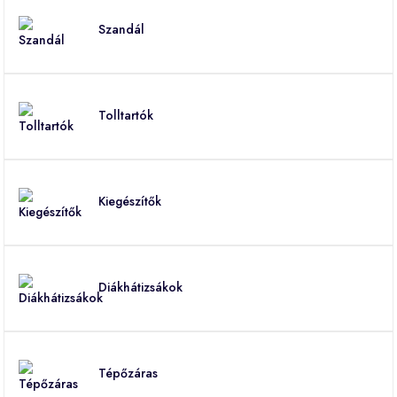
Szandál
Tolltartók
Kiegészítők
Diákhátizsákok
Tépőzáras