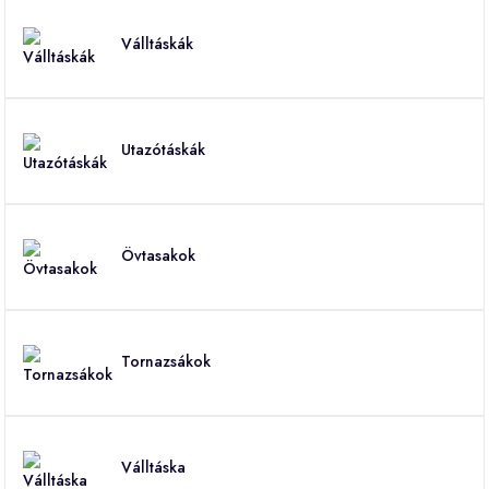
Válltáskák
Utazótáskák
Övtasakok
Tornazsákok
Válltáska