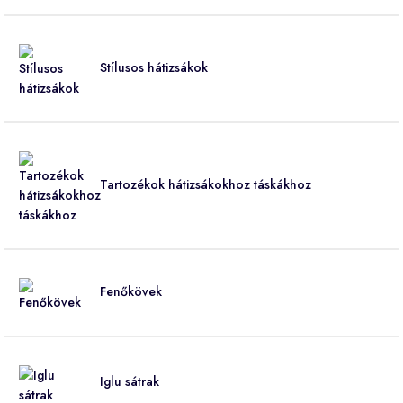
Stílusos hátizsákok
Tartozékok hátizsákokhoz táskákhoz
Fenőkövek
Iglu sátrak