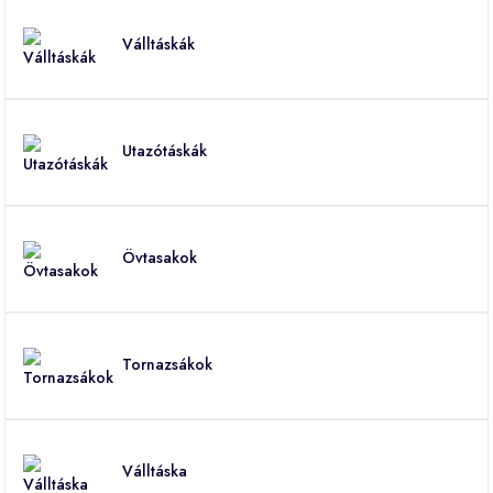
Válltáskák
Utazótáskák
Övtasakok
Tornazsákok
Válltáska