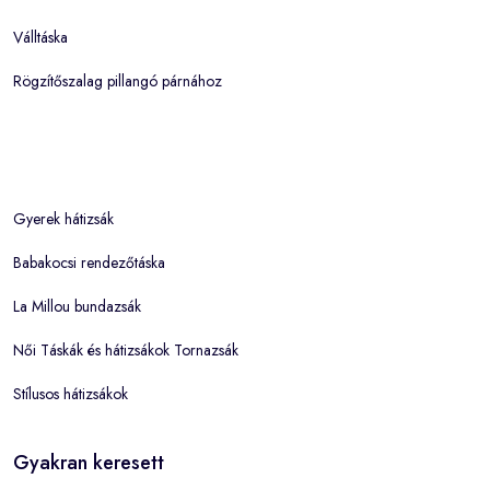
Válltáska
Rögzítőszalag pillangó párnához
Gyerek hátizsák
Babakocsi rendezőtáska
La Millou bundazsák
Női Táskák és hátizsákok Tornazsák
Stílusos hátizsákok
Gyakran keresett