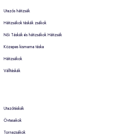
Utazós hátizsák
Hátizsákok táskák zsákok
Női Táskák és hátizsákok Hátizsák
Közepes kismama táska
Hátizsákok
Válltáskák
Utazótáskák
Övtasakok
Tornazsákok