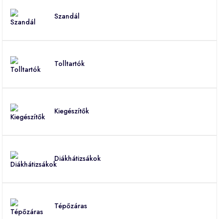
Szandál
Tolltartók
Kiegészítők
Diákhátizsákok
Tépőzáras