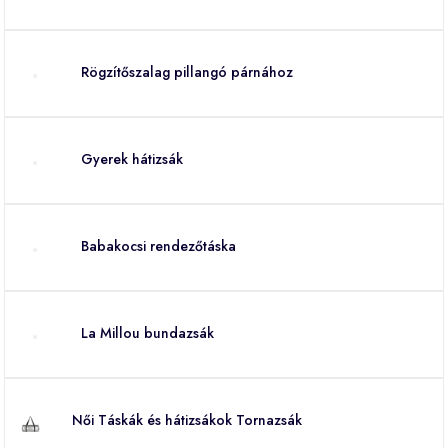
Rögzítőszalag pillangó párnához
Gyerek hátizsák
Babakocsi rendezőtáska
La Millou bundazsák
Női Táskák és hátizsákok Tornazsák