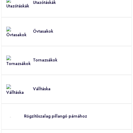
Utazótáskák
Övtasakok
Tornazsákok
Válltáska
Rögzítőszalag pillangó párnához