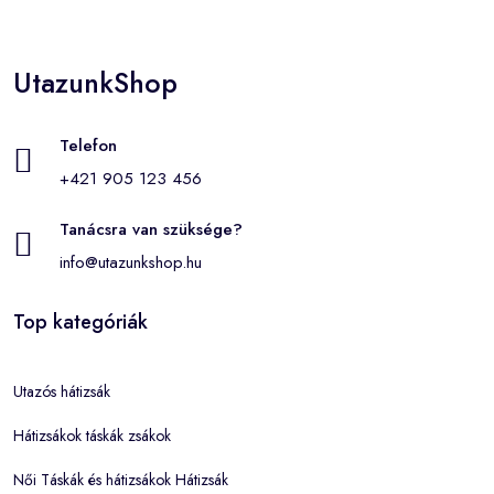
UtazunkShop
Telefon
+421 905 123 456
Tanácsra van szüksége?
info@utazunkshop.hu
Top kategóriák
Utazós hátizsák
Hátizsákok táskák zsákok
Női Táskák és hátizsákok Hátizsák