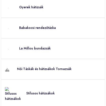
Gyerek hátizsák
Babakocsi rendezőtáska
La Millou bundazsák
Női Táskák és hátizsákok Tornazsák
Stílusos hátizsákok