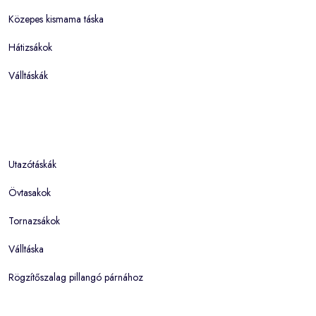
Közepes kismama táska
Hátizsákok
Válltáskák
Utazótáskák
Övtasakok
Tornazsákok
Válltáska
Rögzítőszalag pillangó párnához