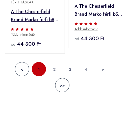
FÉRFI TÁSKÁK
|
A The Chesterfield
A The Chesterfield
Brand Marko férfi bőr
Brand Marko férfi bőr
válltáska - fekete
válltáska - konyak
Több információ
Több információ
44 300 Ft
od
44 300 Ft
od
<
1
2
3
4
>
>>