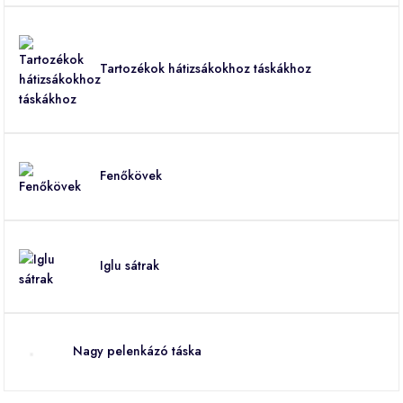
Tartozékok hátizsákokhoz táskákhoz
Fenőkövek
Iglu sátrak
Nagy pelenkázó táska