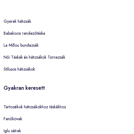
Gyerek hátizsák
Babakocsi rendezőtáska
La Millou bundazsák
Női Táskák és hátizsákok Tornazsák
Stílusos hátizsákok
Gyakran keresett
Tartozékok hátizsákokhoz táskákhoz
Fenőkövek
Iglu sátrak