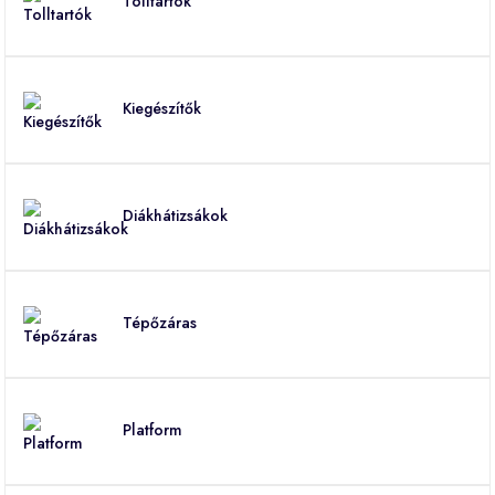
Tolltartók
Kiegészítők
Diákhátizsákok
Tépőzáras
Platform