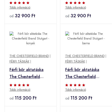
Több információ
Több információ
32 900 Ft
32 900 Ft
od
od
THE CHESTERFIELD BRAND
|
THE CHESTERFIELD BRAND
|
FÉRFI TÁSKÁK
|
FÉRFI TÁSKÁK
|
Férfi bőr aktatáska
Férfi bőr aktatáska
The Chesterfield
The Chesterfield
Brand Stutgart -
Brand Stutgart - barna
Több információ
Több információ
konyak
115 200 Ft
115 200 Ft
od
od