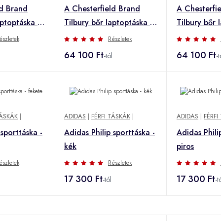
ld Brand
A Chesterfield Brand
A Chesterfi
aptoptáska -
Tilbury bőr laptoptáska -
Tilbury bőr 
fekete
konyak
észletek
Részletek
64 100 Ft
64 100 Ft
-tól
-t
TÁSKÁK
|
ADIDAS
|
FÉRFI TÁSKÁK
|
ADIDAS
|
FÉRFI
 sporttáska -
Adidas Philip sporttáska -
Adidas Phili
kék
piros
észletek
Részletek
17 300 Ft
17 300 Ft
-tól
-t