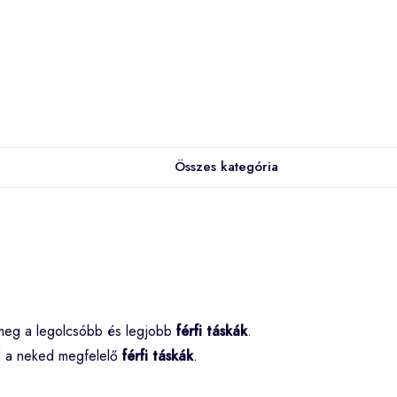
Összes kategória
meg a legolcsóbb és legjobb
férfi táskák
.
od a neked megfelelő
férfi táskák
.