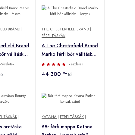
IELD BRAND
|
THE CHESTERFIELD BRAND
|
FÉRFI TÁSKÁK
|
erfield Brand
A The Chesterfield Brand
bőr válltáska -
Marko férfi bőr válltáska -
konyak
Részletek
Részletek
44 300 Ft
tól
-tól
FI TÁSKÁK
|
KATANA
|
FÉRFI TÁSKÁK
|
s arctáska
Bőr férfi mappa Katana