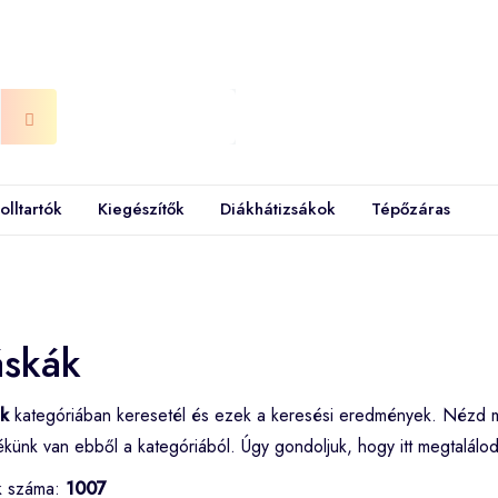
olltartók
Kiegészítők
Diákhátizsákok
Tépőzáras
áskák
ák
kategóriában keresetél és ezek a keresési eredmények. Nézd 
künk van ebből a kategóriából. Úgy gondoljuk, hogy itt megtalál
k száma:
1007