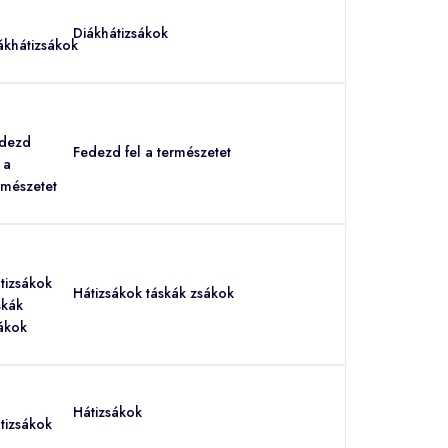
Diákhátizsákok
Fedezd fel a természetet
Hátizsákok táskák zsákok
Hátizsákok