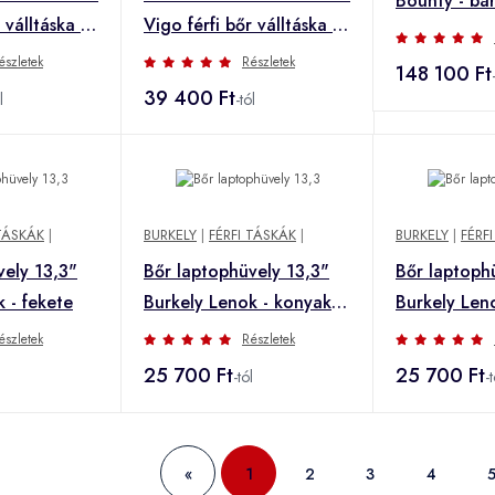
Bounty - ba
 válltáska -
Vigo férfi bőr válltáska -
sötétbarna
észletek
Részletek
148 100 Ft
39 400 Ft
l
-tól
 TÁSKÁK
|
BURKELY
|
FÉRFI TÁSKÁK
|
BURKELY
|
FÉRF
vely 13,3"
Bőr laptophüvely 13,3"
Bőr laptoph
 - fekete
Burkely Lenok - konyak
Burkely Len
színben
sötétbarna
észletek
Részletek
25 700 Ft
25 700 Ft
l
-tól
-t
«
1
2
3
4