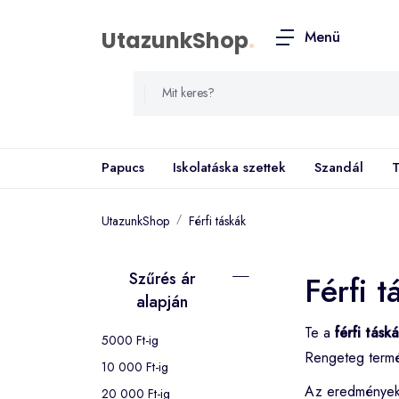
UtazunkShop
.
Menü
Papucs
Iskolatáska szettek
Szandál
T
UtazunkShop
Férfi táskák
Szűrés ár
Férfi t
alapján
Te a
férfi tásk
5000 Ft-ig
Rengeteg termé
10 000 Ft-ig
Az eredménye
20 000 Ft-ig