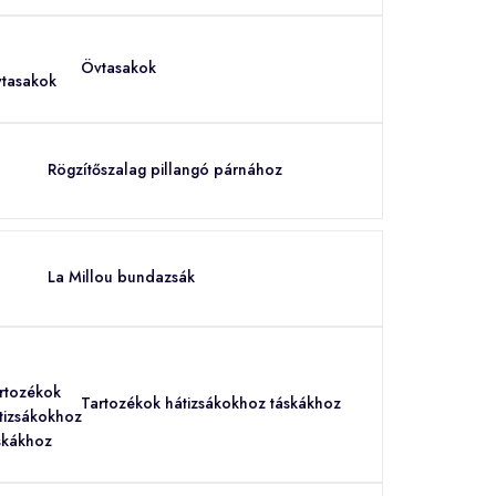
Övtasakok
Rögzítőszalag pillangó párnához
La Millou bundazsák
Tartozékok hátizsákokhoz táskákhoz