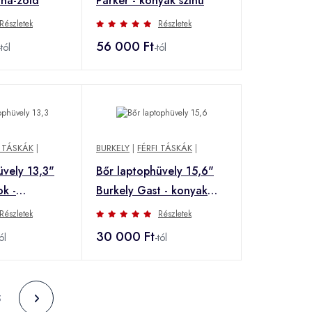
rna-zöld
Parker - konyak színű
Részletek
Részletek
56 000 Ft
-tól
-tól
I TÁSKÁK
|
BURKELY
|
FÉRFI TÁSKÁK
|
üvely 13,3"
Bőr laptophüvely 15,6"
ok -
Burkely Gast - konyak
színű
Részletek
Részletek
30 000 Ft
ól
-tól
5