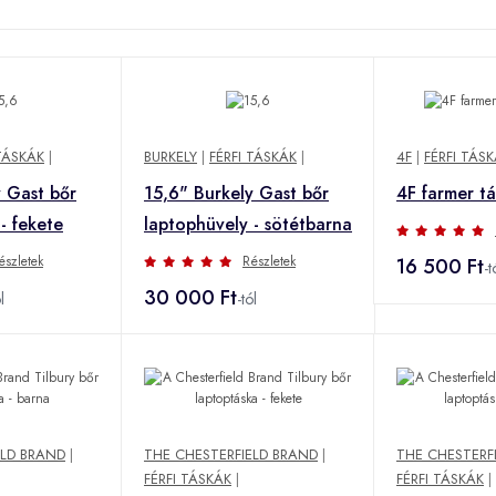
 TÁSKÁK
|
BURKELY
|
FÉRFI TÁSKÁK
|
4F
|
FÉRFI TÁS
y Gast bőr
15,6" Burkely Gast bőr
4F farmer tá
- fekete
laptophüvely - sötétbarna
észletek
Részletek
16 500 Ft
-t
30 000 Ft
l
-tól
ELD BRAND
|
THE CHESTERFIELD BRAND
|
THE CHESTERF
FÉRFI TÁSKÁK
|
FÉRFI TÁSKÁK
|