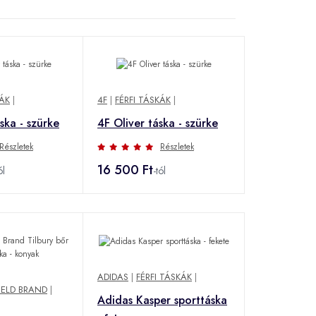
KÁK
|
4F
|
FÉRFI TÁSKÁK
|
ska - szürke
4F Oliver táska - szürke
Részletek
Részletek
16 500 Ft
ól
-tól
ADIDAS
|
FÉRFI TÁSKÁK
|
IELD BRAND
|
Adidas Kasper sporttáska