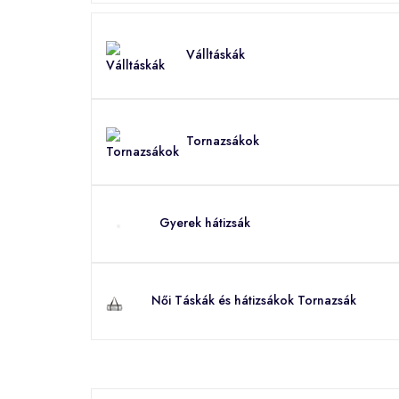
Válltáskák
Tornazsákok
Gyerek hátizsák
Női Táskák és hátizsákok Tornazsák