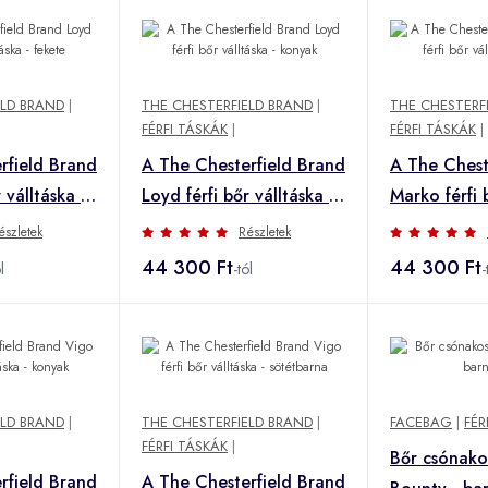
ELD BRAND
|
THE CHESTERFIELD BRAND
|
THE CHESTERF
FÉRFI TÁSKÁK
|
FÉRFI TÁSKÁK
|
rfield Brand
A The Chesterfield Brand
A The Chest
 válltáska -
Loyd férfi bőr válltáska -
Marko férfi 
konyak
fekete
észletek
Részletek
44 300 Ft
44 300 Ft
l
-tól
-
ELD BRAND
|
THE CHESTERFIELD BRAND
|
FACEBAG
|
FÉR
FÉRFI TÁSKÁK
|
Bőr csónako
rfield Brand
A The Chesterfield Brand