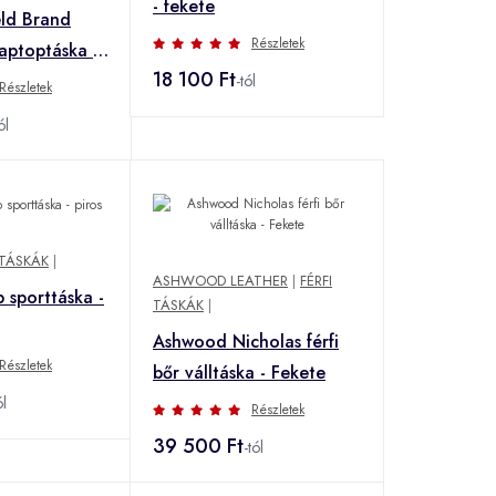
- fekete
eld Brand
Részletek
laptoptáska -
18 100 Ft
-tól
Részletek
ól
 TÁSKÁK
|
ASHWOOD LEATHER
|
FÉRFI
p sporttáska -
TÁSKÁK
|
Ashwood Nicholas férfi
Részletek
bőr válltáska - Fekete
ól
Részletek
39 500 Ft
-tól