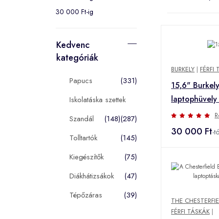
30 000 Ft-ig
Kedvenc
kategóriák
BURKELY
|
FÉRFI
Papucs
(331)
15,6" Burkel
laptophüvely 
Iskolatáska szettek
R
Szandál
(148)
(287)
30 000 Ft
-tó
Tolltartók
(145)
Kiegészítők
(75)
Diákhátizsákok
(47)
Tépőzáras
(39)
THE CHESTERFI
FÉRFI TÁSKÁK
|