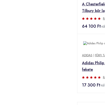
A Chesterfie
Tilbury bőr l
barna
R
64 100 Ft
-tól
ADIDAS
|
FÉRFI 
Adidas Philip
fekete
R
17 300 Ft
-tól