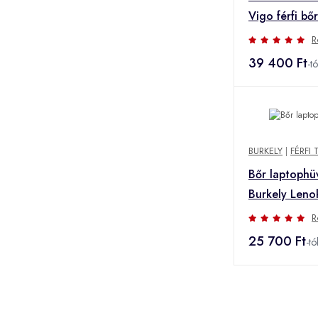
Vigo férfi bőr
konyak
R
39 400 Ft
-tó
BURKELY
|
FÉRFI
Bőr laptophü
Burkely Lenok
R
25 700 Ft
-tó