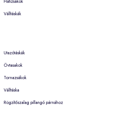
Hátizsákok
Válltáskák
Utazótáskák
Övtasakok
Tornazsákok
Válltáska
Rögzítőszalag pillangó párnához