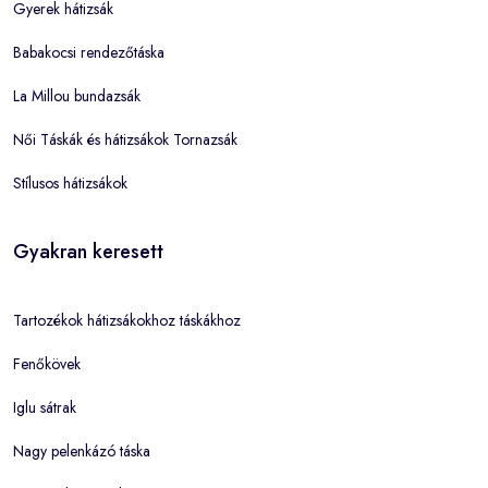
Gyerek hátizsák
Babakocsi rendezőtáska
La Millou bundazsák
Női Táskák és hátizsákok Tornazsák
Stílusos hátizsákok
Gyakran keresett
Tartozékok hátizsákokhoz táskákhoz
Fenőkövek
Iglu sátrak
Nagy pelenkázó táska