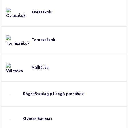
Övtasakok
Tornazsákok
Válltáska
Rögzítőszalag pillangó párnához
Gyerek hátizsák