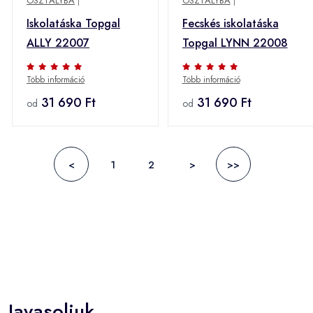
OSZTÁLYBA
|
OSZTÁLYBA
|
Iskolatáska Topgal
Fecskés iskolatáska
ALLY 22007
Topgal LYNN 22008
Több információ
Több információ
31 690 Ft
31 690 Ft
od
od
<
1
2
>
>>
Javasoljuk