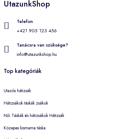
UtazunkShop
Telefon
+421 905 123 456
Tanácsra van szüksége?
info@utazunkshop.hu
Top kategóriák
Utazós hátizsák
Hátizsákok táskák zsákok
Női Táskák és hátizsákok Hátizsák
Közepes kismama táska