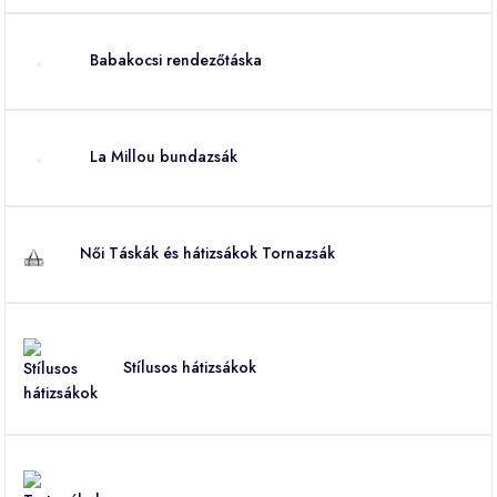
Babakocsi rendezőtáska
La Millou bundazsák
Női Táskák és hátizsákok Tornazsák
Stílusos hátizsákok