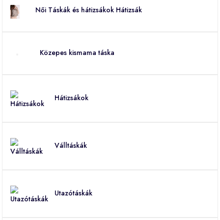
Női Táskák és hátizsákok Hátizsák
Közepes kismama táska
Hátizsákok
Válltáskák
Utazótáskák