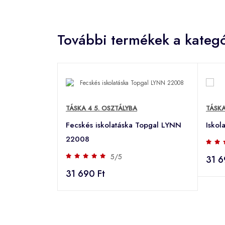
További termékek a kategó
TÁSKA 4 5. OSZTÁLYBA
TÁSKA
Fecskés iskolatáska Topgal LYNN
Isko
22008
5/5
31 6
31 690 Ft