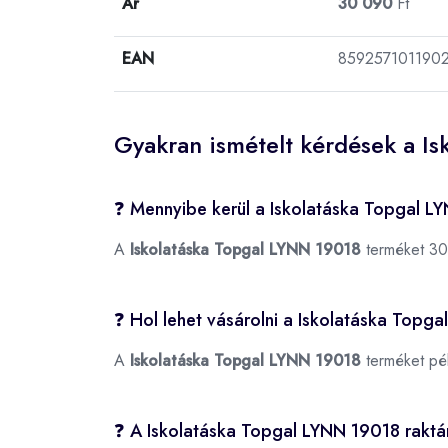
Ár
30 090
Ft
EAN
859257101190
Gyakran ismételt kérdések a I
❓ Mennyibe kerül a Iskolatáska Topgal 
A
Iskolatáska Topgal LYNN 19018
terméket 30
❓ Hol lehet vásárolni a Iskolatáska Topg
A
Iskolatáska Topgal LYNN 19018
terméket pé
❓ A Iskolatáska Topgal LYNN 19018 raktá