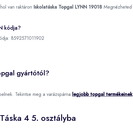
ahol van raktáron
Iskolatáska Topgal LYNN 19018
Megnézheted
N kódja?
ódja:
8592571011902
pgal gyártótól?
pelnek. Tekintse meg a varázspárna
legjobb topgal termékeinek
Táska 4 5. osztályba