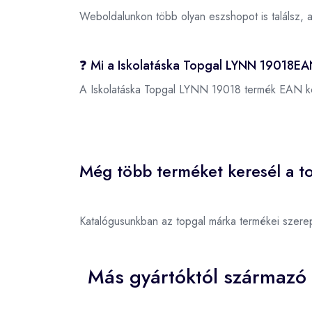
Weboldalunkon több olyan eszshopot is találsz, 
❓ Mi a Iskolatáska Topgal LYNN 19018EA
A Iskolatáska Topgal LYNN 19018 termék EAN k
Még több terméket keresél a to
Katalógusunkban az topgal márka termékei szere
Más gyártóktól származó 