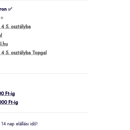
ron ✅
⭐⭐
 4 5. osztályba
l
l.hu
 4 5. osztályba Topgal
0 Ft-ig
000 Ft-ig
14 nap elállási idő!