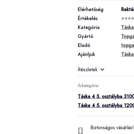
Elérhetőség
Raktá
Értékelés
⭐⭐⭐
Kategória
Táska
Gyártó
Topga
Eladó
topga
Ajánljuk
Táska
Részletek
Árkategória:
Táska 4 5. osztályba 3100
Táska 4 5. osztályba 120
Biztonságos vásárlás! 