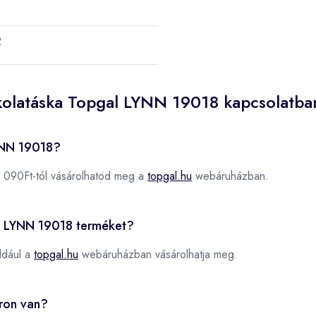
2
skolatáska Topgal LYNN 19018 kapcsolatba
LYNN 19018?
 090Ft-tól vásárolhatod meg a
topgal.hu
webáruházban.
al LYNN 19018 terméket?
ldául a
topgal.hu
webáruházban vásárolhatja meg.
ron van?