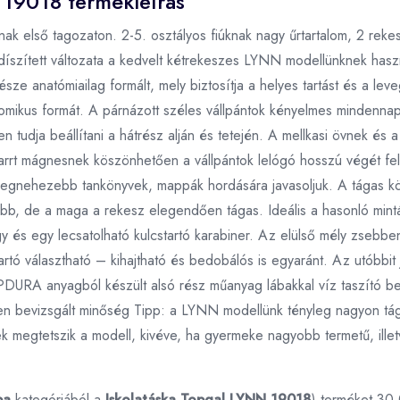
 19018 termékleírás
ak első tagozaton. 2-5. osztályos fiúknak nagy űrtartalom, 2 rekes
 díszített változata a kedvelt kétrekeszes LYNN modellünknek hasz
része anatómiailag formált, mely biztosítja a helyes tartást és a le
omikus formát. A párnázott széles vállpántok kényelmes mindennapi
tudja beállítani a hátrész alján és tetején. A mellkasi övnek és
arrt mágnesnek köszönhetően a vállpántok lelógó hosszú végét fel 
legnehezebb tankönyvek, mappák hordására javasoljuk. A tágas kö
ebb, de a maga a rekesz elegendően tágas. Ideális a hasonló min
gy és egy lecsatolható kulcstartó karabiner. Az elülső mély zseb
artó választható – kihajtható és bedobálós is egyaránt. Az utóbbi
OPDURA anyagból készült alsó rész műanyag lábakkal víz taszító b
ben bevizsgált minőség Tipp: a LYNN modellünk tényleg nagyon tágas
ek megtetszik a modell, kivéve, ha gyermeke nagyobb termetű, illet
ba
kategóriából a
Iskolatáska Topgal LYNN 19018
) terméket 30