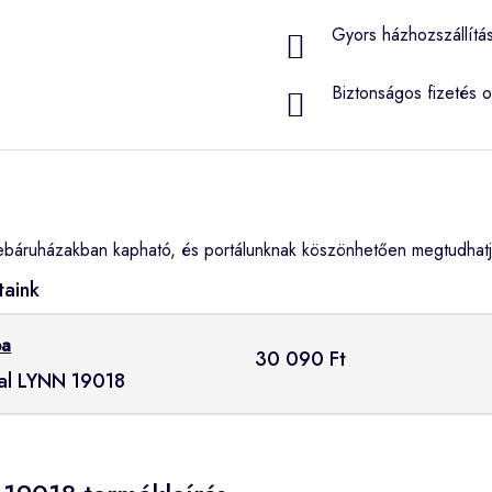
Gyors házhozszállítá
Biztonságos fizetés o
báruházakban kapható, és portálunknak köszönhetően megtudhatja
taink
ba
30 090 Ft
gal LYNN 19018