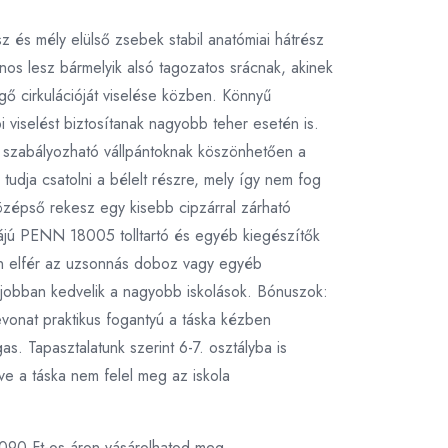
z és mély elülső zsebek stabil anatómiai hátrész
nos lesz bármelyik alsó tagozatos srácnak, akinek
vegő cirkulációját viselése közben. Könnyű
 viselést biztosítanak nagyobb teher esetén is.
 a szabályozható vállpántoknak köszönhetően a
tudja csatolni a bélelt részre, mely így nem fog
zépső rekesz egy kisebb cipzárral zárható
tájú PENN 18005 tolltartó és egyéb kiegészítők
ben elfér az uzsonnás doboz vagy egyéb
t jobban kedvelik a nagyobb iskolások. Bónuszok:
evonat praktikus fogantyú a táska kézben
. Tapasztalatunk szerint 6-7. osztályba is
ve a táska nem felel meg az iskola
 090 Ft-os áron vásárolhatod meg.