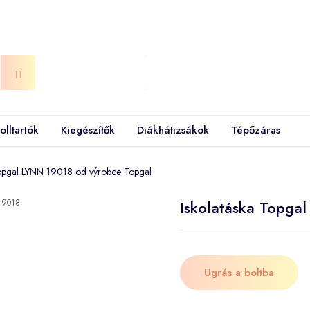
olltartók
Kiegészítők
Diákhátizsákok
Tépőzáras
Topgal LYNN 19018 od výrobce Topgal
Iskolatáska Topga
Ugrás a boltba