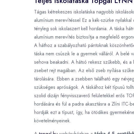
Teljes Iskolatáska Topgal LYNN
Tágas kétrekeszes iskolatáska nagyobb iskolásokn
alumínium merevítéssel Ez a kék-szürke nyilakkal
tényleg sok iskolaszert kell hordania. A táska hát
alumínium merevítés biztosítja a megfelelő ergon
A háthoz a szabályozható pántoknak köszönhetően 
táska nem csúszik le a gyermek válláról. A belé v
sehova beakadni. A hátsó rekesz szűkebb, és a 
zsebet rejt magában. Az első zseb nyílása szűk
tárolására. Ebben a zsebben található egy névje
szükséges apróságok. A táskához két típusú tollt
szolid dizájn fényvisszaverő felületekkel erős T
hordására és fül a padra akasztásra a Zlíni ITC-
hordják ezt a típust, így, ha ötödikes gyermekén
követelményeinek.
A
topgal.hu
webáruházban a
táska 4 5. osztály