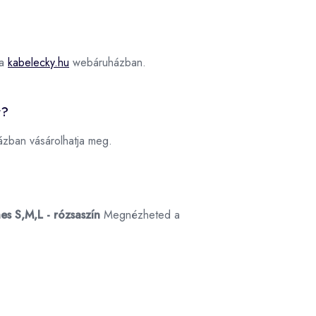
 a
kabelecky.hu
webáruházban.
t?
zban vásárolhatja meg.
es S,M,L - rózsaszín
Megnézheted a