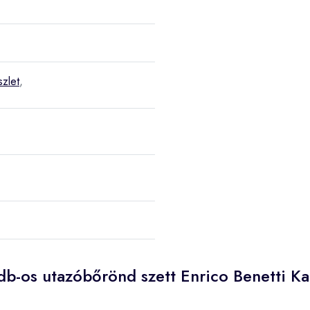
szlet
,
db-os utazóbőrönd szett Enrico Benetti Ka