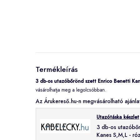
Termékleírás
3 db-os utazóbőrönd szett Enrico Benetti Kan
vásárolhatja meg a legolcsóbban.
Az Árukereső.hu-n megvásárolható ajánla
Utazótáska készlet
3 db-os utazóbőr
Kanes S,M,L - ró