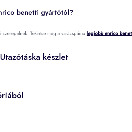
rico benetti gyártótól?
ei szerepelnek. Tekintse meg a varázspárna
legjobb enrico benet
Utazótáska készlet
riából