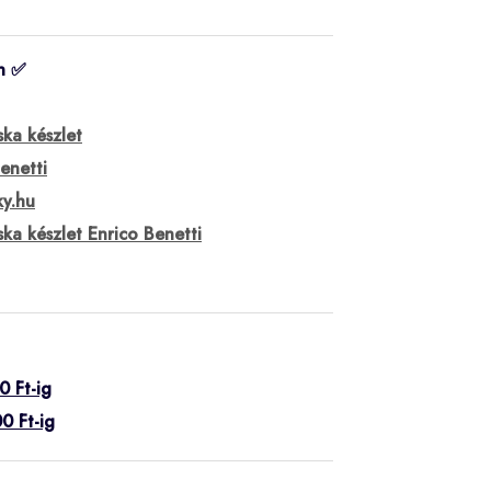
n ✅
ka készlet
enetti
ky.hu
ka készlet Enrico Benetti
0 Ft-ig
0 Ft-ig