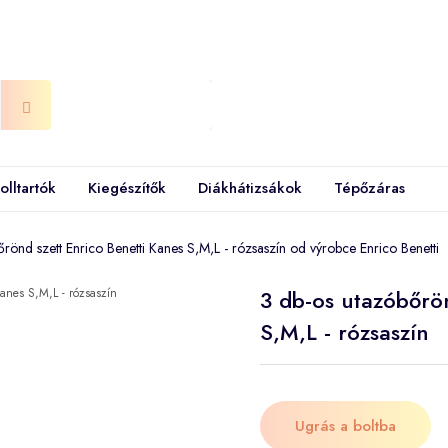
olltartók
Kiegészítők
Diákhátizsákok
Tépőzáras
rönd szett Enrico Benetti Kanes S,M,L - rózsaszín od výrobce Enrico Benetti
3 db-os utazóbőrön
S,M,L - rózsaszín
Ugrás a boltba