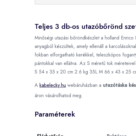
Teljes 3 db-os utazóbőrönd szet
Minőségi utazási bőröndkészlet a holland Enrico 
anyagból készültek, amely ellenáll a karcolások
fokban elforgatható kerékkel, teleszkópos foganty
pántokkal van ellátva. Az S méretű tok méreteiv
S 54 x 35 x 20 cm 2.6 kg 35L M 66 x 43 x 25 c
A
kabelecky.hu
webáruházban a
utazótáska kés
áron vásárolhatod meg.
Paraméterek