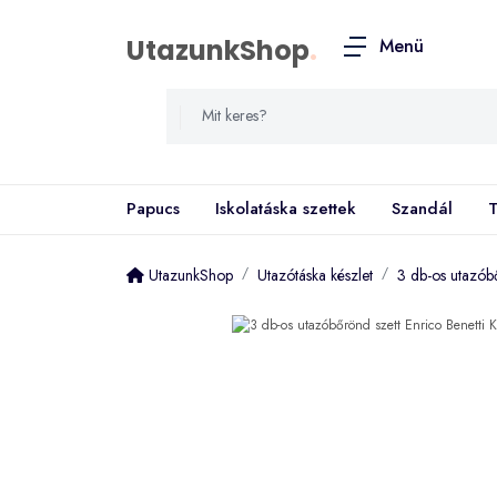
UtazunkShop
.
Menü
Papucs
Iskolatáska szettek
Szandál
T
UtazunkShop
Utazótáska készlet
3 db-os utazóbő