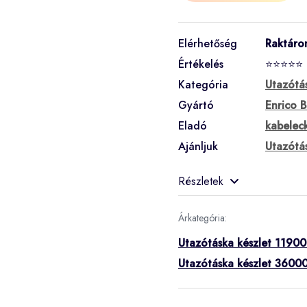
Elérhetőség
Raktáro
Értékelés
⭐⭐⭐⭐⭐
Kategória
Utazótás
Gyártó
Enrico B
Eladó
kabelec
Ajánljuk
Utazótás
Részletek
Árkategória:
Utazótáska készlet 11900
Utazótáska készlet 36000