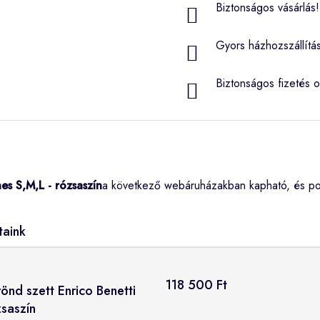
Biztonságos vásárlás! 
Gyors házhozszállítá
Biztonságos fizetés o
es S,M,L - rózsaszín
a következő webáruházakban kapható, és po
taink
118 500 Ft
önd szett Enrico Benetti
zsaszín