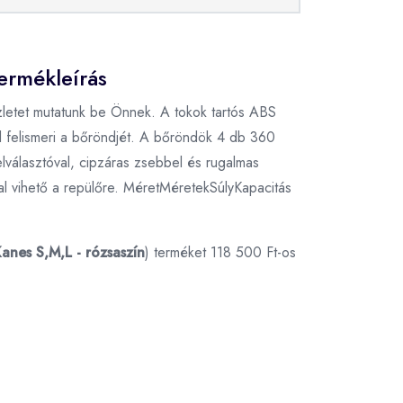
termékleírás
szletet mutatunk be Önnek. A tokok tartós ABS
l felismeri a bőröndjét. A bőröndök 4 db 360
elválasztóval, cipzáras zsebbel és rugalmas
al vihető a repülőre. MéretMéretekSúlyKapacitás
anes S,M,L - rózsaszín
) terméket 118 500 Ft-os