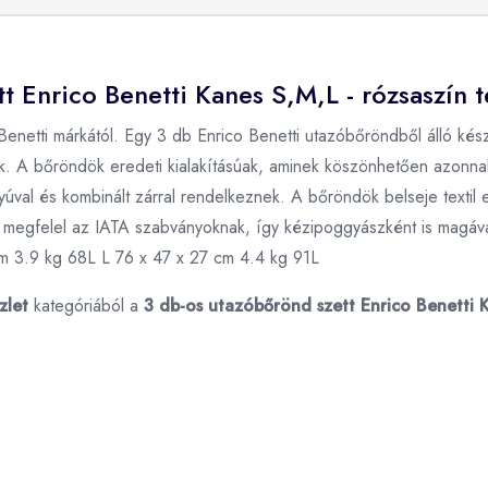
t Enrico Benetti Kanes S,M,L - rózsaszín 
Benetti márkától. Egy 3 db Enrico Benetti utazóbőröndből álló ké
nak. A bőröndök eredeti kialakításúak, aminek köszönhetően azonna
úval és kombinált zárral rendelkeznek. A bőröndök belseje textil 
el megfelel az IATA szabványoknak, így kézipoggyászként is magáv
m 3.9 kg 68L L 76 x 47 x 27 cm 4.4 kg 91L
zlet
kategóriából a
3 db-os utazóbőrönd szett Enrico Benetti K