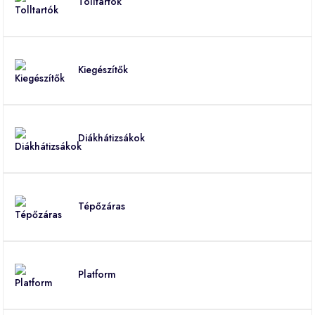
Tolltartók
Kiegészítők
Diákhátizsákok
Tépőzáras
Platform