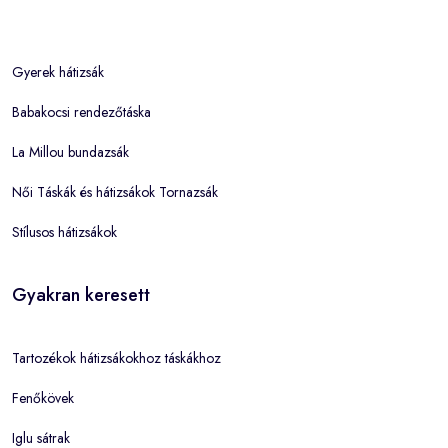
Gyerek hátizsák
Babakocsi rendezőtáska
La Millou bundazsák
Női Táskák és hátizsákok Tornazsák
Stílusos hátizsákok
Gyakran keresett
Tartozékok hátizsákokhoz táskákhoz
Fenőkövek
Iglu sátrak