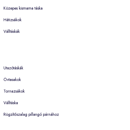
Közepes kismama táska
Hátizsákok
Válltáskák
Utazótáskák
Övtasakok
Tornazsákok
Válltáska
Rögzítőszalag pillangó párnához