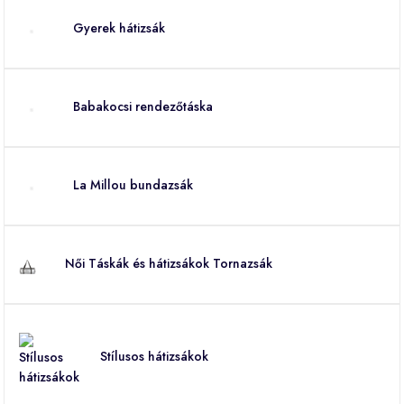
Gyerek hátizsák
Babakocsi rendezőtáska
La Millou bundazsák
Női Táskák és hátizsákok Tornazsák
Stílusos hátizsákok