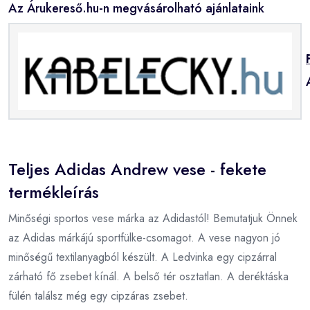
Az Árukereső.hu-n megvásárolható ajánlataink
Teljes Adidas Andrew vese - fekete
termékleírás
Minőségi sportos vese márka az Adidastól! Bemutatjuk Önnek
az Adidas márkájú sportfülke-csomagot. A vese nagyon jó
minőségű textilanyagból készült. A Ledvinka egy cipzárral
zárható fő zsebet kínál. A belső tér osztatlan. A deréktáska
fülén találsz még egy cipzáras zsebet.