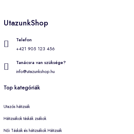
UtazunkShop
Telefon
+421 905 123 456
Tanácsra van szüksége?
info@utazunkshop.hu
Top kategóriák
Utazós hátizsák
Hátizsákok táskák zsákok
Női Táskák és hátizsákok Hátizsák