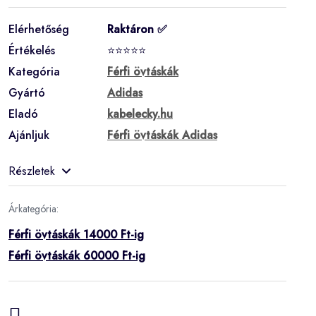
Elérhetőség
Raktáron ✅
Értékelés
⭐⭐⭐⭐⭐
Kategória
Férfi övtáskák
Gyártó
Adidas
Eladó
kabelecky.hu
Ajánljuk
Férfi övtáskák Adidas
Részletek
Árkategória:
Férfi övtáskák 14000 Ft-ig
Férfi övtáskák 60000 Ft-ig