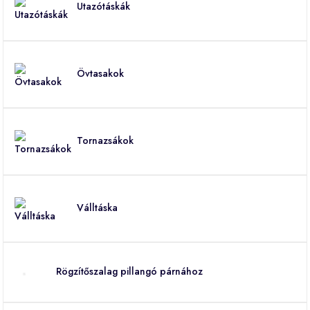
Utazótáskák
Övtasakok
Tornazsákok
Válltáska
Rögzítőszalag pillangó párnához