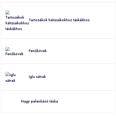
Tartozékok hátizsákokhoz táskákhoz
Fenőkövek
Iglu sátrak
Nagy pelenkázó táska