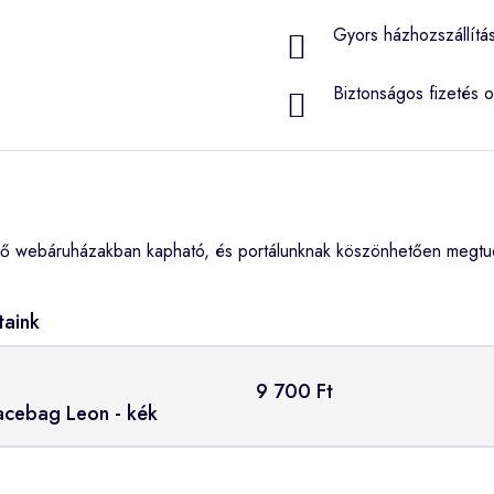
Gyors házhozszállítá
Biztonságos fizetés o
ő webáruházakban kapható, és portálunknak köszönhetően megtudh
taink
9 700 Ft
Facebag Leon - kék