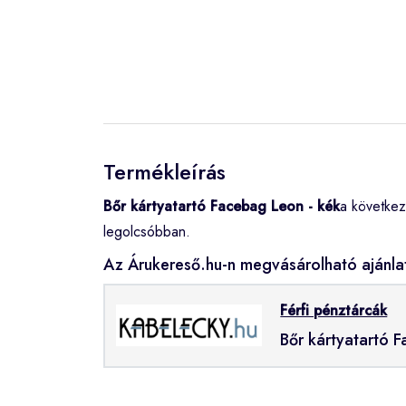
Termékleírás
Bőr kártyatartó Facebag Leon - kék
a következ
legolcsóbban.
Az Árukereső.hu-n megvásárolható ajánla
Férfi pénztárcák
Bőr kártyatartó 