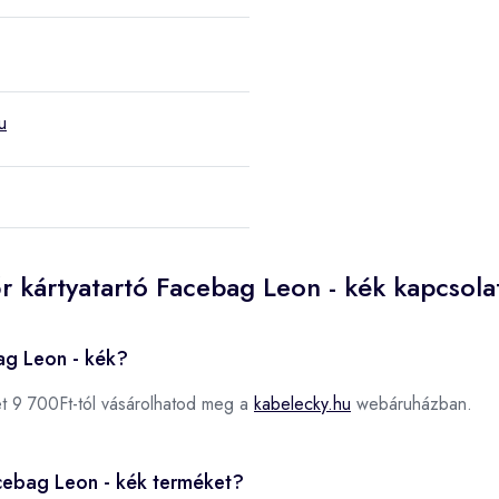
u
r kártyatartó Facebag Leon - kék kapcsola
ag Leon - kék?
t 9 700Ft-tól vásárolhatod meg a
kabelecky.hu
webáruházban.
acebag Leon - kék terméket?