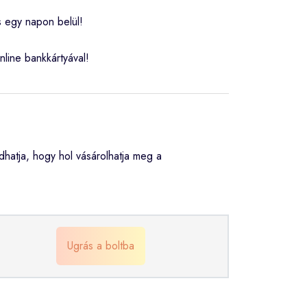
s egy napon belül!
nline bankkártyával!
atja, hogy hol vásárolhatja meg a
Ugrás a boltba