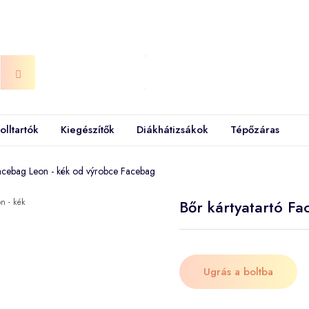
olltartók
Kiegészítők
Diákhátizsákok
Tépőzáras
Facebag Leon - kék od výrobce Facebag
Bőr kártyatartó Fa
Ugrás a boltba