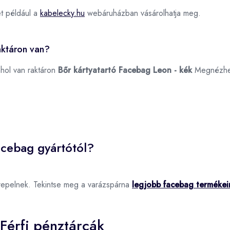
t például a
kabelecky.hu
webáruházban vásárolhatja meg.
aktáron van?
ahol van raktáron
Bőr kártyatartó Facebag Leon - kék
Megnézhe
acebag gyártótól?
repelnek. Tekintse meg a varázspárna
legjobb facebag termékei
Férfi pénztárcák