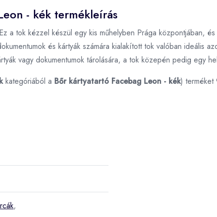
Leon - kék termékleírás
Ez a tok kézzel készül egy kis műhelyben Prága központjában, és m
dokumentumok és kártyák számára kialakított tok valóban ideális a
kártyák vagy dokumentumok tárolására, a tok közepén pedig egy hely
k
kategóriából a
Bőr kártyatartó Facebag Leon - kék
) terméket
árcák
,