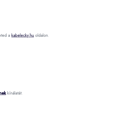
ted a
kabelecky.hu
oldalon.
nek
kínálatát.