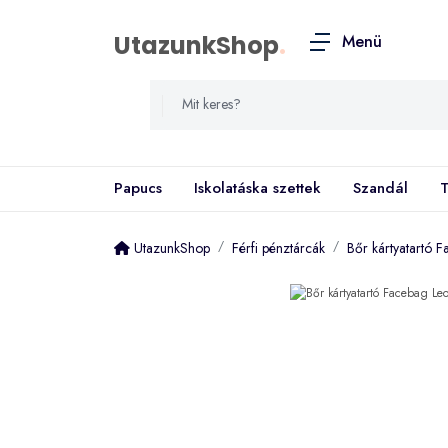
UtazunkShop
.
Menü
Papucs
Iskolatáska szettek
Szandál
T
UtazunkShop
Férfi pénztárcák
Bőr kártyatartó 