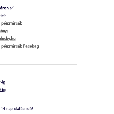
táron ✅
⭐⭐⭐
i pénztárcák
ebag
lecky.hu
i pénztárcák Facebag
-ig
-ig
14 nap elállási idő!