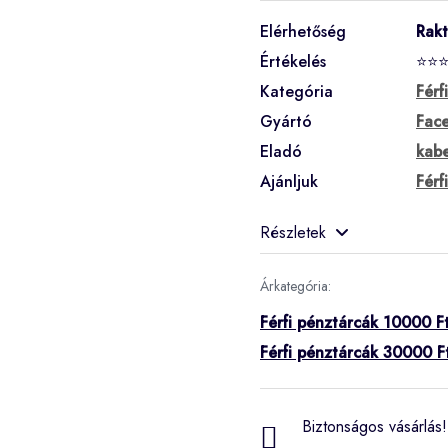
Elérhetőség
Rak
Értékelés
⭐⭐
Kategória
Férf
Gyártó
Fac
Eladó
kabe
Ajánljuk
Férf
Részletek
Árkategória:
Férfi pénztárcák 10000 Ft
Férfi pénztárcák 30000 Ft
Biztonságos vásárlás! 