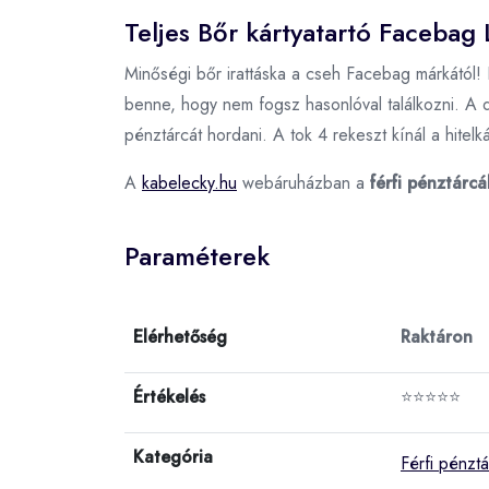
Teljes Bőr kártyatartó Facebag 
Minőségi bőr irattáska a cseh Facebag márkától! 
benne, hogy nem fogsz hasonlóval találkozni. A 
pénztárcát hordani. A tok 4 rekeszt kínál a hitel
A
kabelecky.hu
webáruházban a
férfi pénztárcá
Paraméterek
Elérhetőség
Raktáron
Értékelés
⭐⭐⭐⭐⭐
Kategória
Férfi pénzt