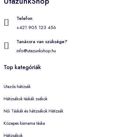
UtazunkShop
Telefon
+421 905 123 456
Tanácsra van szüksége?
info@utazunkshop.hu
Top kategóriák
Utazós hátizsák
Hátizsákok táskák zsákok
Női Táskák és hátizsákok Hátizsák
Közepes kismama táska
Hátizsákok