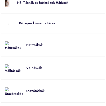
Női Táskák és hátizsákok Hátizsák
Közepes kismama táska
Hátizsákok
Válltáskák
Utazótáskák