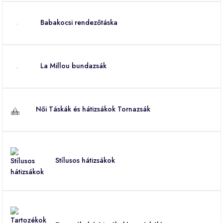
Babakocsi rendezőtáska
La Millou bundazsák
Női Táskák és hátizsákok Tornazsák
Stílusos hátizsákok