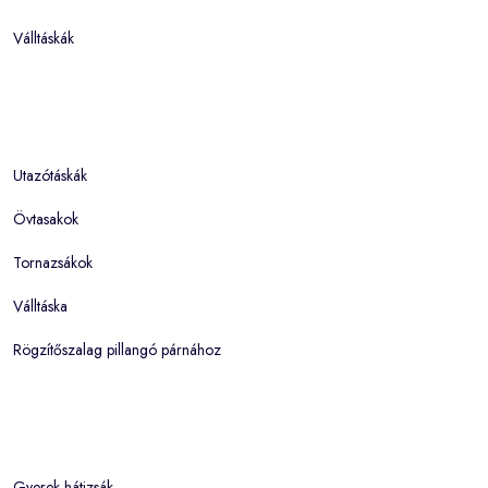
Válltáskák
Utazótáskák
Övtasakok
Tornazsákok
Válltáska
Rögzítőszalag pillangó párnához
Gyerek hátizsák