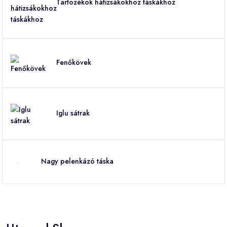
Tartozékok hátizsákokhoz táskákhoz
Fenőkövek
Iglu sátrak
Nagy pelenkázó táska