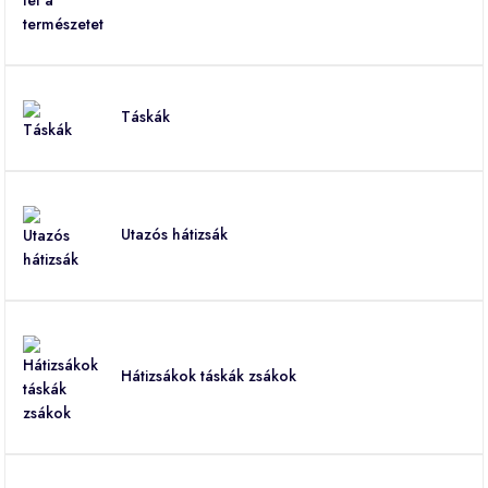
Táskák
Utazós hátizsák
Hátizsákok táskák zsákok