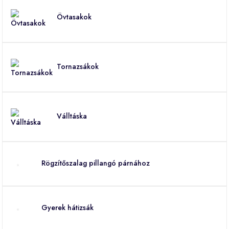
Övtasakok
Tornazsákok
Válltáska
Rögzítőszalag pillangó párnához
Gyerek hátizsák