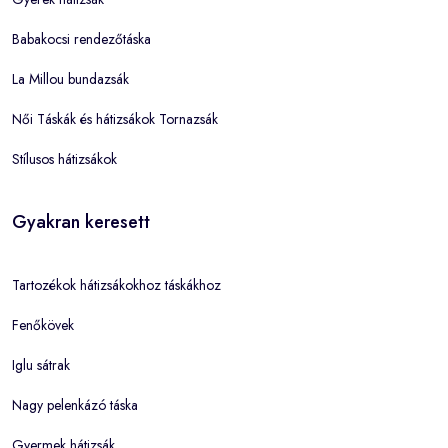
Babakocsi rendezőtáska
La Millou bundazsák
Női Táskák és hátizsákok Tornazsák
Stílusos hátizsákok
Gyakran keresett
Tartozékok hátizsákokhoz táskákhoz
Fenőkövek
Iglu sátrak
Nagy pelenkázó táska
Gyermek hátizsák