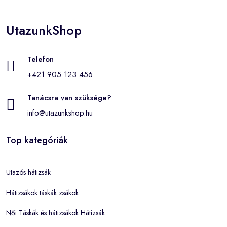
UtazunkShop
Telefon
+421 905 123 456
Tanácsra van szüksége?
info@utazunkshop.hu
Top kategóriák
Utazós hátizsák
Hátizsákok táskák zsákok
Női Táskák és hátizsákok Hátizsák