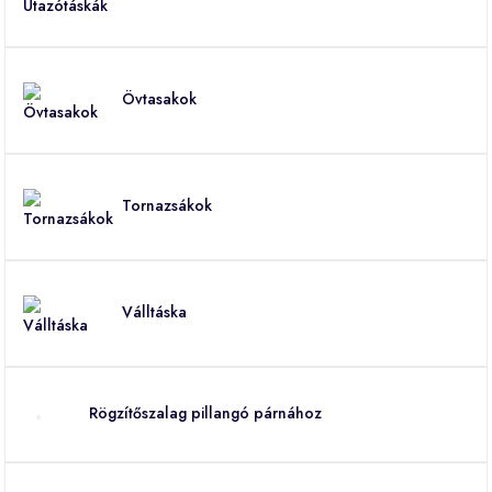
Övtasakok
Tornazsákok
Válltáska
Rögzítőszalag pillangó párnához