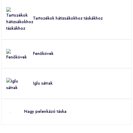
Tartozékok hátizsákokhoz táskákhoz
Fenőkövek
Iglu sátrak
Nagy pelenkázó táska