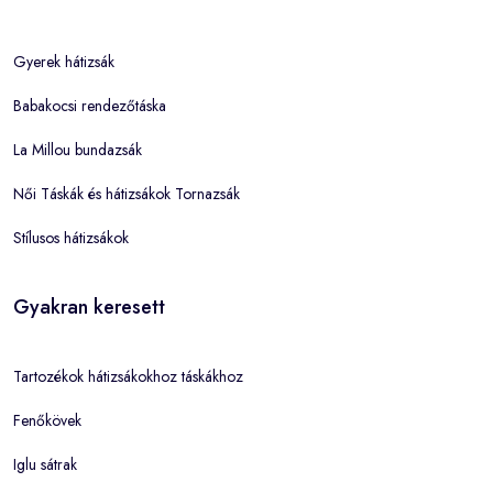
Gyerek hátizsák
Babakocsi rendezőtáska
La Millou bundazsák
Női Táskák és hátizsákok Tornazsák
Stílusos hátizsákok
Gyakran keresett
Tartozékok hátizsákokhoz táskákhoz
Fenőkövek
Iglu sátrak