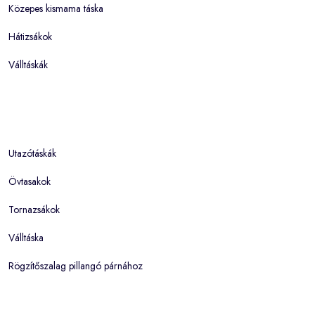
Közepes kismama táska
Hátizsákok
Válltáskák
Utazótáskák
Övtasakok
Tornazsákok
Válltáska
Rögzítőszalag pillangó párnához