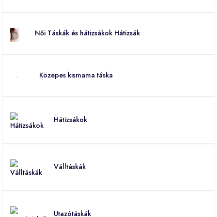
Női Táskák és hátizsákok Hátizsák
Közepes kismama táska
Hátizsákok
Válltáskák
Utazótáskák