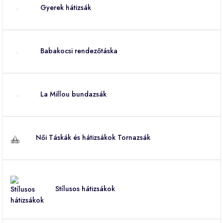
Gyerek hátizsák
Babakocsi rendezőtáska
La Millou bundazsák
Női Táskák és hátizsákok Tornazsák
Stílusos hátizsákok