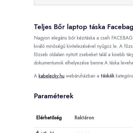
Teljes Bőr laptop táska Facebag
Nagyon elegáns bőr kézitáska a cseh FACEBAG már
kiváló minőségű kivitelezésével nyűgöz le. A főzse
főzseb oldalain nyitott zsebeket talál a kisebb
dokumentumok elhelyezése benne.A táska levehető 
A
kabelecky.hu
webáruházban a
táskák
kategóri
Paraméterek
Elérhetőség
Raktáron