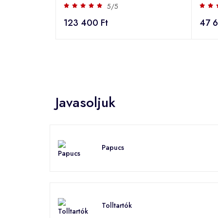
5/5
123 400 Ft
47 6
Javasoljuk
Papucs
Tolltartók