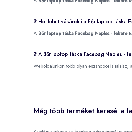
A
Bőr laptop táska Facebag Naples - fekete
te
❓ Hol lehet vásárolni a Bőr laptop táska
A
Bőr laptop táska Facebag Naples - fekete
te
❓ A Bőr laptop táska Facebag Naples - fe
Weboldalunkon több olyan eszshopot is találsz, 
Még több terméket keresél a f
Katalógusunkban az facebag márka termékei sze