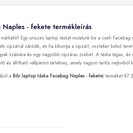
 Naples - fekete termékleírás
kától! Egy uniszex laptop táskát mutatunk be a cseh Facebag már
b cipzárral záródik, és ha kibontja a cipzárt, osztatlan belső tere
 tárgyak számára és egy nagyobb cipzáras zsebet. A táska tágas, 
és állítható vállpántot tartalmaz, amely nagyon tartós nejlonból k
ából a
Bőr laptop táska Facebag Naples - fekete
) terméket 87 