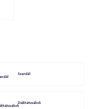
Szandál
Diákhátizsákok