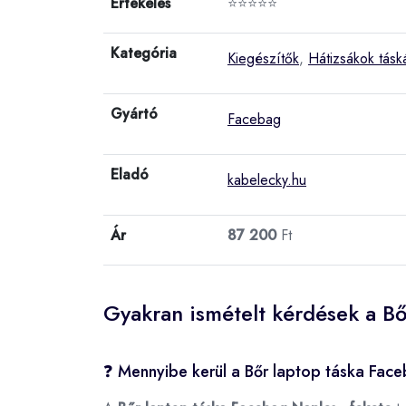
Értékelés
⭐⭐⭐⭐⭐
Kategória
Kiegészítők
,
Hátizsákok tásk
Gyártó
Facebag
Eladó
kabelecky.hu
Ár
87 200
Ft
Gyakran ismételt kérdések a Bő
❓ Mennyibe kerül a Bőr laptop táska Face