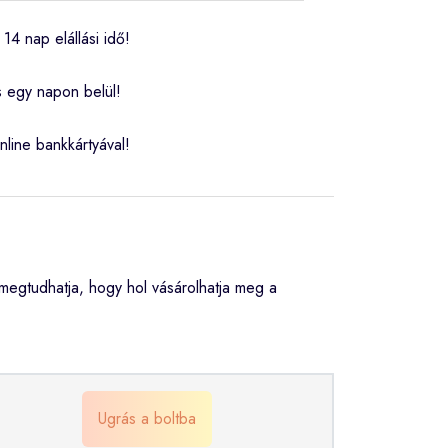
14 nap elállási idő!
s egy napon belül!
nline bankkártyával!
egtudhatja, hogy hol vásárolhatja meg a
Ugrás a boltba