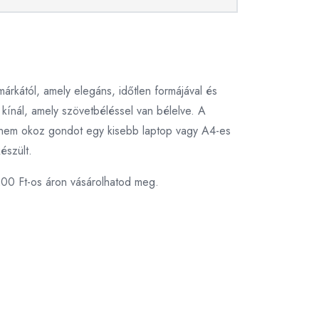
kától, amely elegáns, időtlen formájával és
t kínál, amely szövetbéléssel van bélelve. A
és nem okoz gondot egy kisebb laptop vagy A4-es
észült.
200 Ft-os áron vásárolhatod meg.