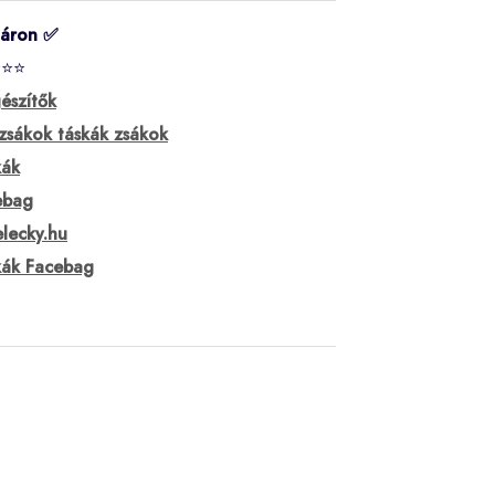
táron ✅
⭐⭐⭐
észítők
zsákok táskák zsákok
kák
ebag
lecky.hu
kák Facebag