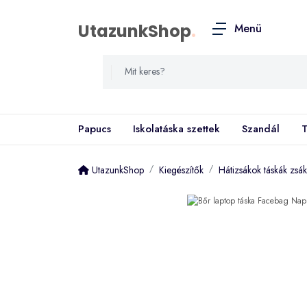
UtazunkShop
.
Menü
Papucs
Iskolatáska szettek
Szandál
T
UtazunkShop
Kiegészítők
Hátizsákok táskák zsá