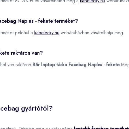
rméket 87 200Ft-tól vásárolhatod meg a
kabelecky.hu
webáruház
 Facebag Naples - fekete terméket?
rméket például a
kabelecky.hu
webáruházban vásárolhatja meg.
kete raktáron van?
ahol van raktáron
Bőr laptop táska Facebag Naples - fekete
Meg
acebag gyártótól?
repelnek. Tekintse meg a varázspárna
legjobb facebag termékei