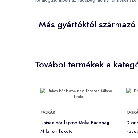
Más gyártóktól származó
További termékek a kategó
TÁSKÁK
TÁSK
Unisex bőr laptop táska Facebag
Divat
Milano - fekete
Faceb