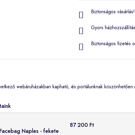
Biztonságos vásárlás! 
Gyors házhozszállítá
Biztonságos fizetés o
vetkező webáruházakban kapható, és portálunknak köszönhetően m
taink
87 200 Ft
 Facebag Naples - fekete