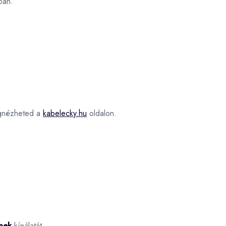
ban.
nézheted a
kabelecky.hu
oldalon.
nek
kínálatát.