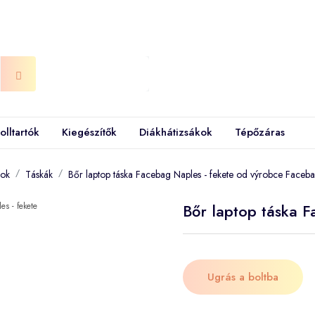
olltartók
Kiegészítők
Diákhátizsákok
Tépőzáras
kok
Táskák
Bőr laptop táska Facebag Naples - fekete od výrobce Faceb
Bőr laptop táska F
Ugrás a boltba