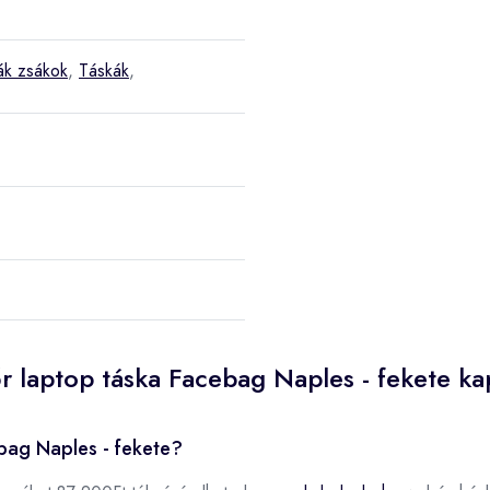
ák zsákok
,
Táskák
,
r laptop táska Facebag Naples - fekete ka
bag Naples - fekete?