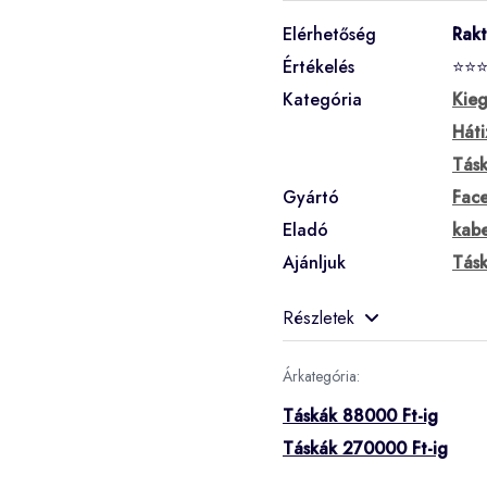
Elérhetőség
Rak
Értékelés
⭐⭐
Kategória
Kieg
Háti
Tás
Gyártó
Fac
Eladó
kabe
Ajánljuk
Tás
Részletek
Árkategória:
Táskák 88000 Ft-ig
Táskák 270000 Ft-ig