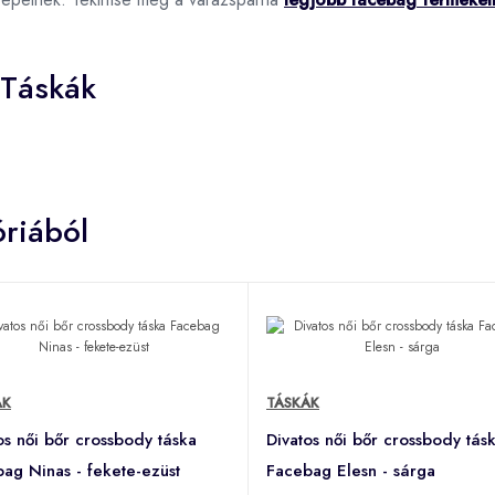
 Táskák
riából
ÁK
TÁSKÁK
os női bőr crossbody táska
Divatos női bőr crossbody tás
ag Ninas - fekete-ezüst
Facebag Elesn - sárga