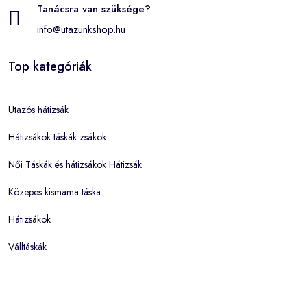
Tanácsra van szüksége?
info@utazunkshop.hu
Top kategóriák
Utazós hátizsák
Hátizsákok táskák zsákok
Női Táskák és hátizsákok Hátizsák
Közepes kismama táska
Hátizsákok
Válltáskák