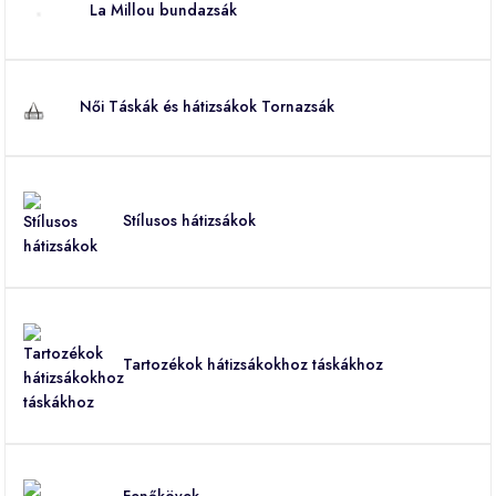
La Millou bundazsák
Női Táskák és hátizsákok Tornazsák
Stílusos hátizsákok
Tartozékok hátizsákokhoz táskákhoz
Fenőkövek