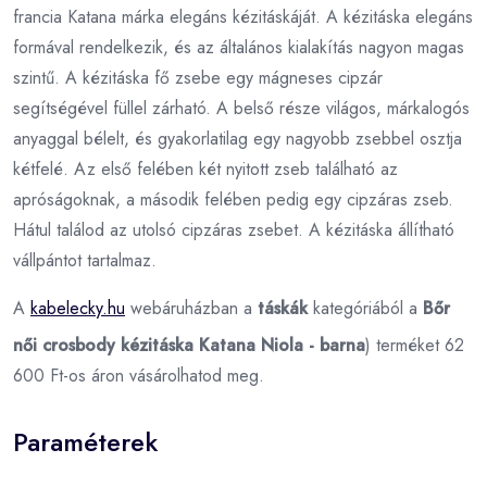
francia Katana márka elegáns kézitáskáját. A kézitáska elegáns
formával rendelkezik, és az általános kialakítás nagyon magas
szintű. A kézitáska fő zsebe egy mágneses cipzár
segítségével füllel zárható. A belső része világos, márkalogós
anyaggal bélelt, és gyakorlatilag egy nagyobb zsebbel osztja
kétfelé. Az első felében két nyitott zseb található az
apróságoknak, a második felében pedig egy cipzáras zseb.
Hátul találod az utolsó cipzáras zsebet. A kézitáska állítható
vállpántot tartalmaz.
A
kabelecky.hu
webáruházban a
táskák
kategóriából a
Bőr
női crosbody kézitáska Katana Niola - barna
) terméket 62
600 Ft-os áron vásárolhatod meg.
Paraméterek