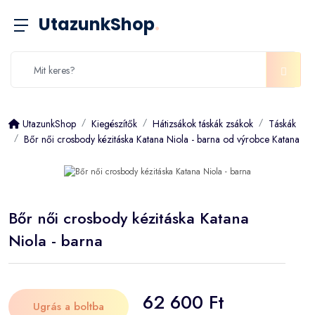
UtazunkShop
.
UtazunkShop
Kiegészítők
Hátizsákok táskák zsákok
Táskák
Bőr női crosbody kézitáska Katana Niola - barna od výrobce Katana
Bőr női crosbody kézitáska Katana
Niola - barna
62 600 Ft
Ugrás a boltba