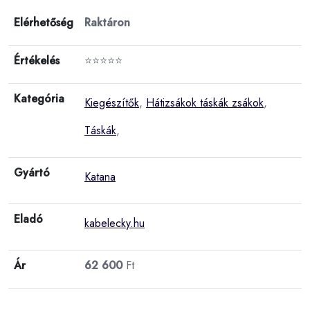
Elérhetőség
Raktáron
Értékelés
⭐⭐⭐⭐⭐
Kategória
Kiegészítők
,
Hátizsákok táskák zsákok
,
Táskák
,
Gyártó
Katana
Eladó
kabelecky.hu
Ár
62 600
Ft