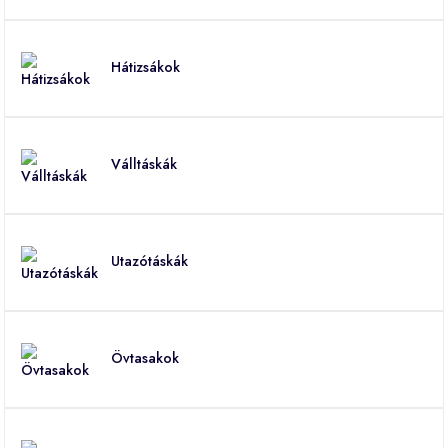
Hátizsákok
Válltáskák
Utazótáskák
Övtasakok