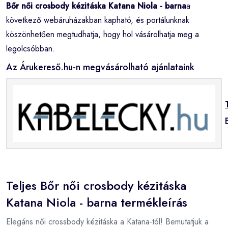
Bőr női crosbody kézitáska Katana Niola - barna
a
következő webáruházakban kapható, és portálunknak
köszönhetően megtudhatja, hogy hol vásárolhatja meg a
legolcsóbban.
Az Árukereső.hu-n megvásárolható ajánlataink
Teljes Bőr női crosbody kézitáska
Katana Niola - barna termékleírás
Elegáns női crossbody kézitáska a Katana-tól! Bemutatjuk a