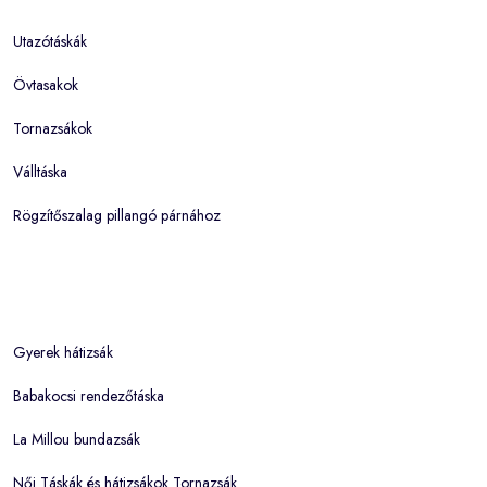
Utazótáskák
Övtasakok
Tornazsákok
Válltáska
Rögzítőszalag pillangó párnához
Gyerek hátizsák
Babakocsi rendezőtáska
La Millou bundazsák
Női Táskák és hátizsákok Tornazsák