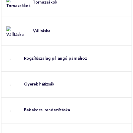
Tornazsákok
Válltáska
Rögzítőszalag pillangó párnához
Gyerek hátizsák
Babakocsi rendezőtáska