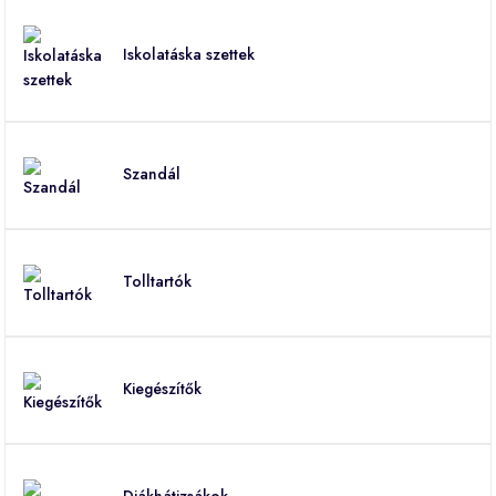
Iskolatáska szettek
Szandál
Tolltartók
Kiegészítők
Diákhátizsákok