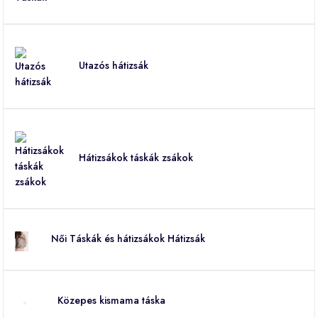
Utazós hátizsák
Hátizsákok táskák zsákok
Női Táskák és hátizsákok Hátizsák
Közepes kismama táska