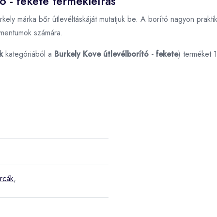
ó - fekete termékleírás
rkely márka bőr útlevéltáskáját mutatjuk be. A borító nagyon prakti
umentumok számára.
k
kategóriából a
Burkely Kove útlevélborító - fekete
) terméket 
árcák
,