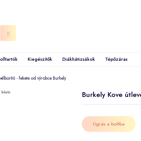
olltartók
Kiegészítők
Diákhátizsákok
Tépőzáras
vélborító - fekete od výrobce Burkely
Burkely Kove útlevé
Ugrás a boltba