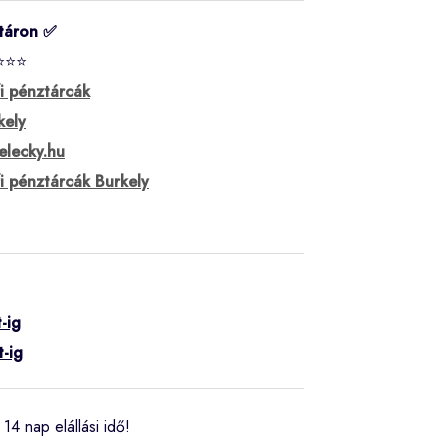
táron ✅
⭐⭐⭐
fi pénztárcák
kely
elecky.hu
fi pénztárcák Burkely
-ig
t-ig
14 nap elállási idő!