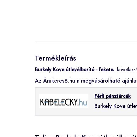
Termékleírás
Burkely Kove útlevélborító - fekete
a következ
Az Árukereső.hu-n megvásárolható ajánla
Férfi pénztárcák
Burkely Kove útle