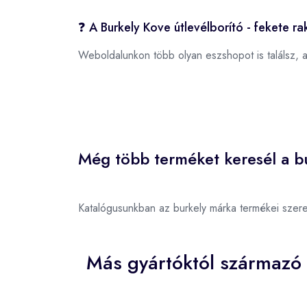
❓ A Burkely Kove útlevélborító - fekete r
Weboldalunkon több olyan eszshopot is találsz, 
Még több terméket keresél a bu
Katalógusunkban az burkely márka termékei szer
Más gyártóktól származó 