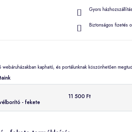
Gyors házhozszállítá
Biztonságos fizetés o
ő webáruházakban kapható, és portálunknak köszönhetően megtudh
taink
11 500 Ft
vélborító - fekete