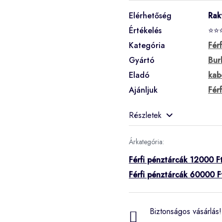
Elérhetőség
Rak
Értékelés
⭐⭐
Kategória
Fér
Gyártó
Bur
Eladó
kab
Ajánljuk
Fér
Részletek
Árkategória:
Férfi pénztárcák 12000 Ft
Férfi pénztárcák 60000 F
Biztonságos vásárlás! 