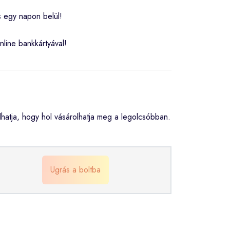
s egy napon belül!
nline bankkártyával!
atja, hogy hol vásárolhatja meg a legolcsóbban.
Ugrás a boltba