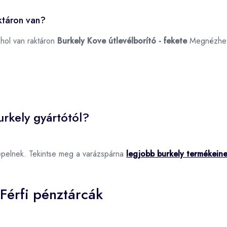
aktáron van?
ahol van raktáron
Burkely Kove útlevélborító - fekete
Megnézhe
rkely gyártótól?
epelnek. Tekintse meg a varázspárna
legjobb burkely termékein
Férfi pénztárcák