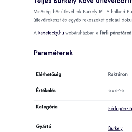
Teljes Burkely Kove útlevélborít
Minőségi bőr útlevél tok Burkely-től! A holland Bu
útlevélrekeszt és egyéb rekeszeket például dok
A
kabelecky.hu
webáruházban a
férfi pénztárcá
Paraméterek
Elérhetőség
Raktáron
Értékelés
⭐⭐⭐⭐⭐
Kategória
Férfi pénzt
Gyártó
Burkely