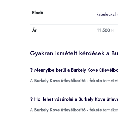
Eladó
kabelecky.h
Ár
11 500
Ft
Gyakran ismételt kérdések a Bu
❓ Mennyibe kerül a Burkely Kove útlevélbo
A
Burkely Kove útlevélborító - fekete
terméket
❓ Hol lehet vásárolni a Burkely Kove útlev
A
Burkely Kove útlevélborító - fekete
terméket