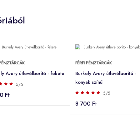
riából
 PÉNZTÁRCÁK
FÉRFI PÉNZTÁRCÁK
ly Avery útlevélborító - fekete
Burkely Avery útlevélborító -
konyak színű
5/5
5/5
0 Ft
8 700 Ft