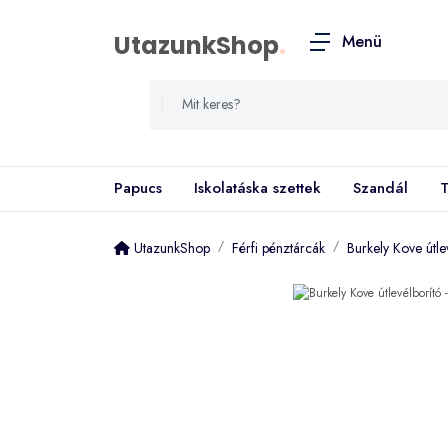
UtazunkShop
.
Menü
Papucs
Iskolatáska szettek
Szandál
T
UtazunkShop
Férfi pénztárcák
Burkely Kove útle