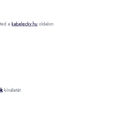
ted a
kabelecky.hu
oldalon.
ek
kínálatát.