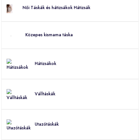
Női Táskák és hátizsákok Hátizsák
Közepes kismama táska
Hátizsákok
Válltáskák
Utazótáskák