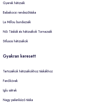
Gyerek hátizsák
Babakocsi rendezőtáska
La Millou bundazsák
Női Táskák és hátizsákok Tornazsák
Stílusos hátizsákok
Gyakran keresett
Tartozékok hátizsákokhoz táskákhoz
Fenőkövek
Iglu sátrak
Nagy pelenkázó táska