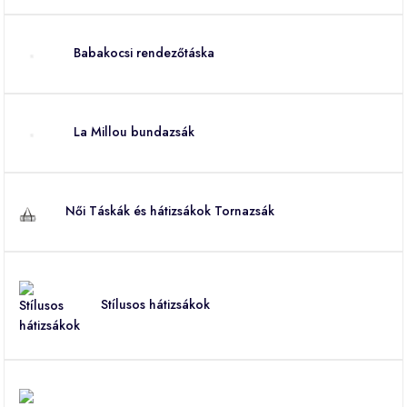
Babakocsi rendezőtáska
La Millou bundazsák
Női Táskák és hátizsákok Tornazsák
Stílusos hátizsákok