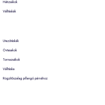
Hátizsákok
Válltáskák
Utazótáskák
Övtasakok
Tornazsákok
Válltáska
Rögzítőszalag pillangó párnához