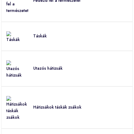
Fedezd fel a természetet
Táskák
Utazós hátizsák
Hátizsákok táskák zsákok