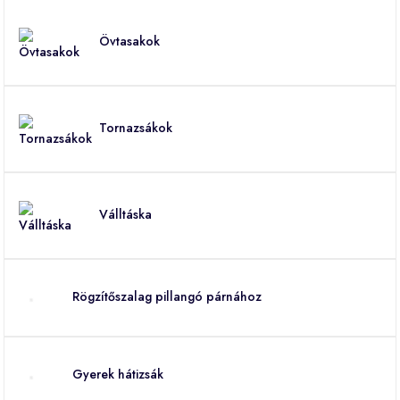
Övtasakok
Tornazsákok
Válltáska
Rögzítőszalag pillangó párnához
Gyerek hátizsák