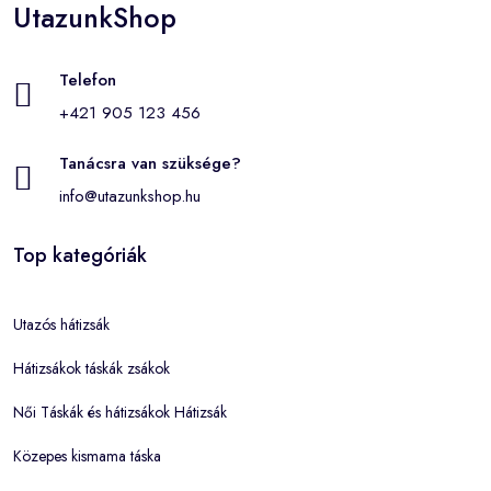
UtazunkShop
Telefon
+421 905 123 456
Tanácsra van szüksége?
info@utazunkshop.hu
Top kategóriák
Utazós hátizsák
Hátizsákok táskák zsákok
Női Táskák és hátizsákok Hátizsák
Közepes kismama táska