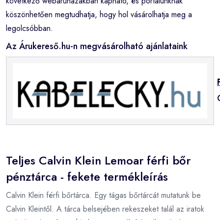
következő webáruházakban kapható, és portálunknak
köszönhetően megtudhatja, hogy hol vásárolhatja meg a
legolcsóbban.
Az Árukereső.hu-n megvásárolható ajánlataink
Teljes Calvin Klein Lemoar férfi bőr
pénztárca - fekete termékleírás
Calvin Klein férfi bőrtárca. Egy tágas bőrtárcát mutatunk be
Calvin Kleintől. A tárca belsejében rekeszeket talál az iratok