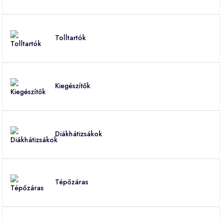
Tolltartók
Kiegészítők
Diákhátizsákok
Tépőzáras