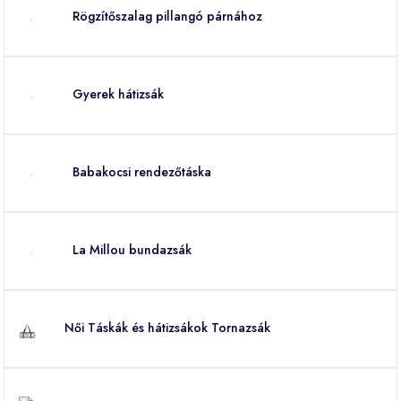
Rögzítőszalag pillangó párnához
Gyerek hátizsák
Babakocsi rendezőtáska
La Millou bundazsák
Női Táskák és hátizsákok Tornazsák