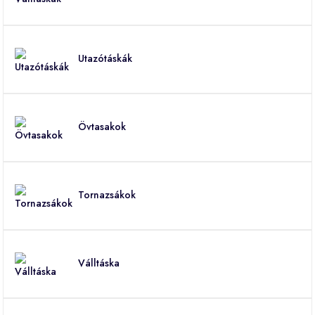
Utazótáskák
Övtasakok
Tornazsákok
Válltáska