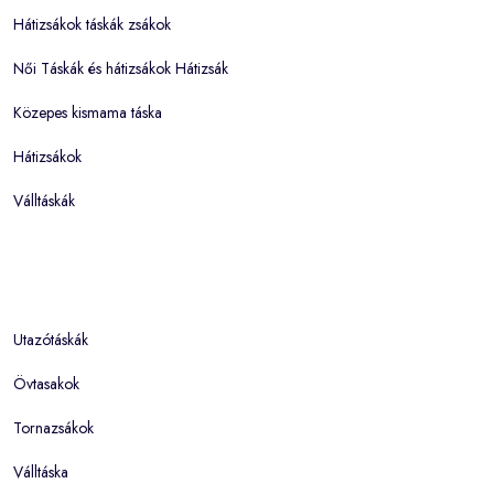
Hátizsákok táskák zsákok
Női Táskák és hátizsákok Hátizsák
Közepes kismama táska
Hátizsákok
Válltáskák
Utazótáskák
Övtasakok
Tornazsákok
Válltáska