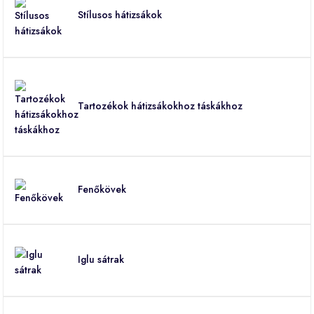
Stílusos hátizsákok
Tartozékok hátizsákokhoz táskákhoz
Fenőkövek
Iglu sátrak