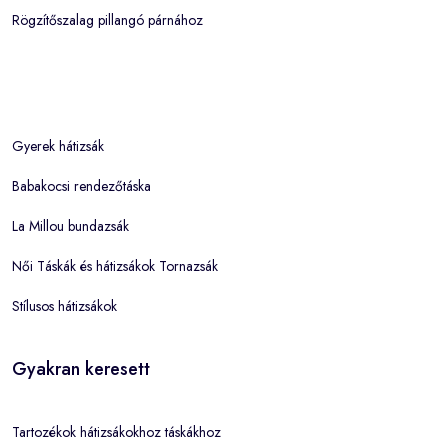
Rögzítőszalag pillangó párnához
Gyerek hátizsák
Babakocsi rendezőtáska
La Millou bundazsák
Női Táskák és hátizsákok Tornazsák
Stílusos hátizsákok
Gyakran keresett
Tartozékok hátizsákokhoz táskákhoz