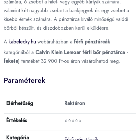
számára, 6 zsebet a hitel- vagy egyéb kártyák számára,
valamint két nagyobb zsebet a bankjegyek és egy zsebet a
kisebb érmék számára. A pénztárca kiváló minőségű valódi
bőrből készült, és díszdobozban kerül elküldésre.
A
kabelecky.hu
webáruházban a
férfi pénztárcák
kategóriából a
Calvin Klein Lemoar férfi bőr pénztárca -
fekete
) terméket 32 900 Ft-os áron vásárolhatod meg.
Paraméterek
Elérhetőség
Raktáron
Értékelés
⭐⭐⭐⭐⭐
Kategória
Férfi pénztárcák
,