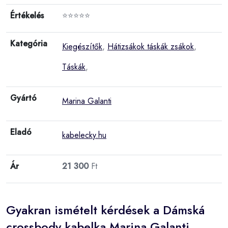
Értékelés
⭐⭐⭐⭐⭐
Kategória
Kiegészítők
,
Hátizsákok táskák zsákok
,
Táskák
,
Gyártó
Marina Galanti
Eladó
kabelecky.hu
Ár
21 300
Ft
Gyakran ismételt kérdések a Dámská
crossbody kabelka Marina Galanti