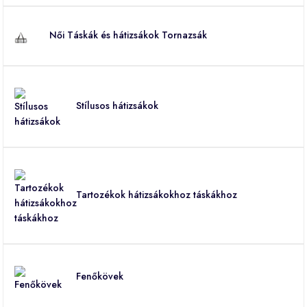
Női Táskák és hátizsákok Tornazsák
Stílusos hátizsákok
Tartozékok hátizsákokhoz táskákhoz
Fenőkövek