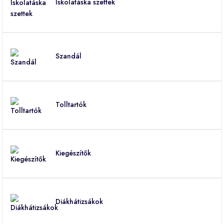
Iskolatáska szettek
Szandál
Tolltartók
Kiegészítők
Diákhátizsákok