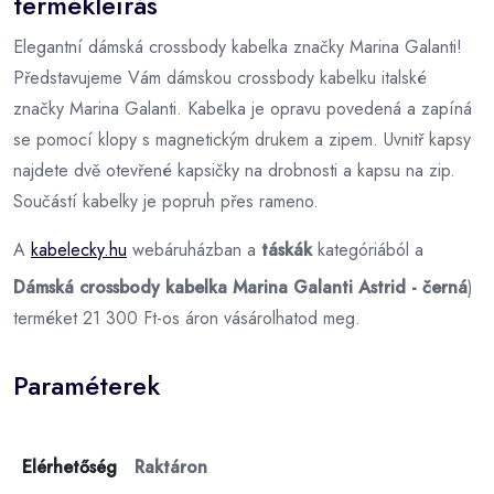
termékleírás
Elegantní dámská crossbody kabelka značky Marina Galanti!
Představujeme Vám dámskou crossbody kabelku italské
značky Marina Galanti. Kabelka je opravu povedená a zapíná
se pomocí klopy s magnetickým drukem a zipem. Uvnitř kapsy
najdete dvě otevřené kapsičky na drobnosti a kapsu na zip.
Součástí kabelky je popruh přes rameno.
A
kabelecky.hu
webáruházban a
táskák
kategóriából a
Dámská crossbody kabelka Marina Galanti Astrid - černá
)
terméket 21 300 Ft-os áron vásárolhatod meg.
Paraméterek
Elérhetőség
Raktáron