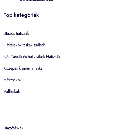
Top kategóriák
Utazós hátizsák
Hátizsákok táskák zsákok
Női Táskák és hátizsákok Hátizsák
Közepes kismama táska
Hátizsákok
Válltáskák
Utazótáskák