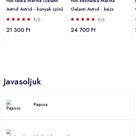
Női táska Marina Galanti
Női kézitáska Marina
Astrid Astrid - konyak színű
Galanti Astrid - bézs
5/5
5/5
21 300 Ft
24 700 Ft
Javasoljuk
Papucs