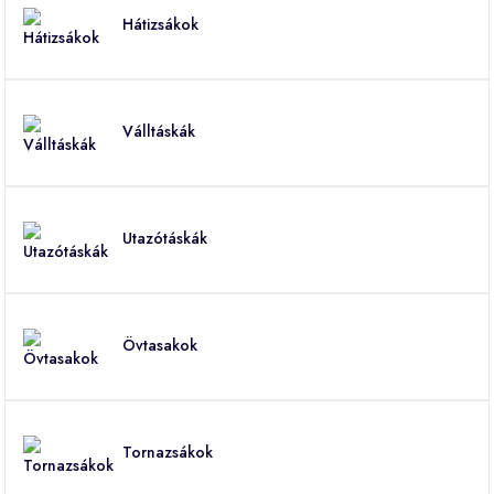
Hátizsákok
Válltáskák
Utazótáskák
Övtasakok
Tornazsákok