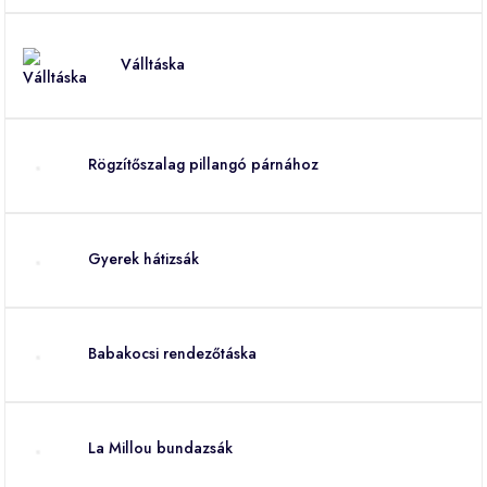
Válltáska
Rögzítőszalag pillangó párnához
Gyerek hátizsák
Babakocsi rendezőtáska
La Millou bundazsák