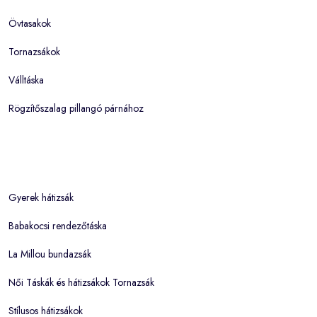
Övtasakok
Tornazsákok
Válltáska
Rögzítőszalag pillangó párnához
Gyerek hátizsák
Babakocsi rendezőtáska
La Millou bundazsák
Női Táskák és hátizsákok Tornazsák
Stílusos hátizsákok