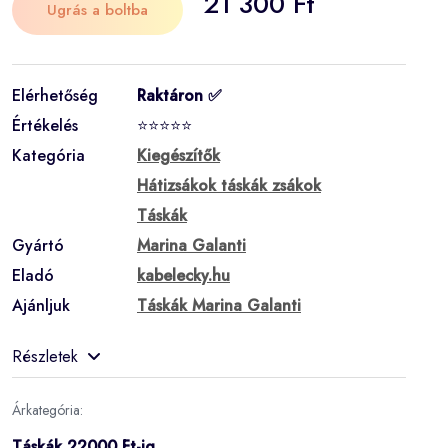
21 300 Ft
Ugrás a boltba
Elérhetőség
Raktáron ✅
Értékelés
⭐⭐⭐⭐⭐
Kategória
Kiegészítők
Hátizsákok táskák zsákok
Táskák
Gyártó
Marina Galanti
Eladó
kabelecky.hu
Ajánljuk
Táskák Marina Galanti
Részletek
Árkategória:
Táskák 22000 Ft-ig