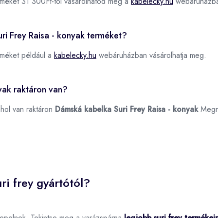
méket 31 300Ft-tól vásárolhatod meg a
kabelecky.hu
webáruházb
uri Frey Raisa - konyak terméket?
méket például a
kabelecky.hu
webáruházban vásárolhatja meg.
yak raktáron van?
ahol van raktáron
Dámská kabelka Suri Frey Raisa - konyak
Megn
ri frey gyártótól?
repelnek. Tekintse meg a varázspárna
legjobb suri frey termékei