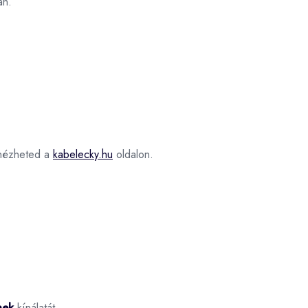
an.
ézheted a
kabelecky.hu
oldalon.
nek
kínálatát.