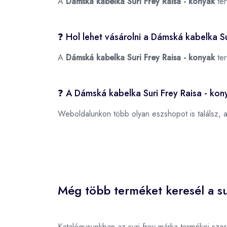
A
Dámská kabelka Suri Frey Raisa - konyak
ter
❓ Hol lehet vásárolni a Dámská kabelka S
A
Dámská kabelka Suri Frey Raisa - konyak
ter
❓ A Dámská kabelka Suri Frey Raisa - kon
Weboldalunkon több olyan eszshopot is találsz, 
Még több terméket keresél a su
Katalógusunkban az suri frey márka termékei sze