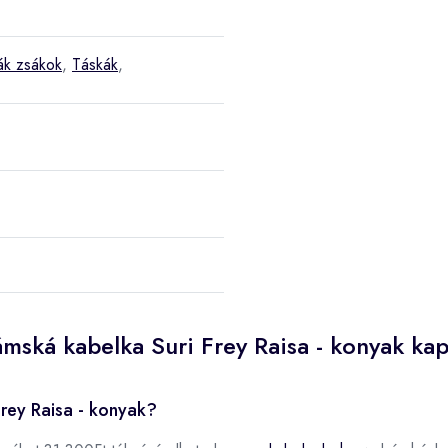
ák zsákok
,
Táskák
,
mská kabelka Suri Frey Raisa - konyak ka
rey Raisa - konyak?