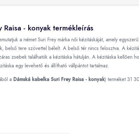
 Raisa - konyak termékleírás
emutatjuk a német Suri Frey márka női kézitáskáját, amely egyszerű
, belső tere szövettel bélelt. A belső tér nincs felosztva. A kézit
ras zsebek találhatók a kézitáska hátulján. A kézitáska kellően h
táska egy levehető és állítható vállpántot tartalmaz.
ából a
Dámská kabelka Suri Frey Raisa - konyak
) terméket 31 3