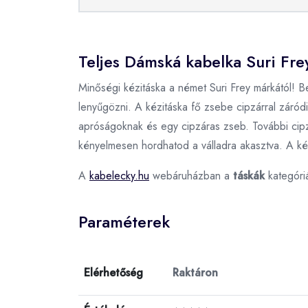
Teljes Dámská kabelka Suri Frey
Minőségi kézitáska a német Suri Frey márkától! B
lenyűgözni. A kézitáska fő zsebe cipzárral záródik
apróságoknak és egy cipzáras zseb. További cipzá
kényelmesen hordhatod a válladra akasztva. A kézi
A
kabelecky.hu
webáruházban a
táskák
kategóri
Paraméterek
Elérhetőség
Raktáron