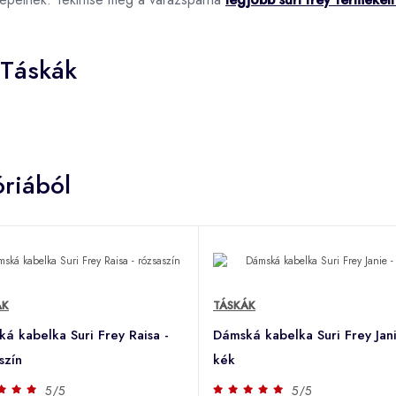
 Táskák
riából
ÁK
TÁSKÁK
á kabelka Suri Frey Raisa -
Dámská kabelka Suri Frey Jani
szín
kék
5/5
5/5