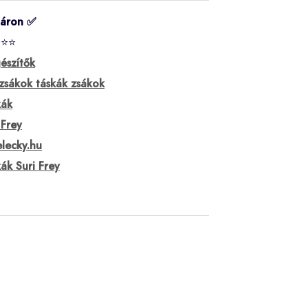
táron ✅
⭐⭐⭐
észítők
zsákok táskák zsákok
kák
 Frey
lecky.hu
ák Suri Frey