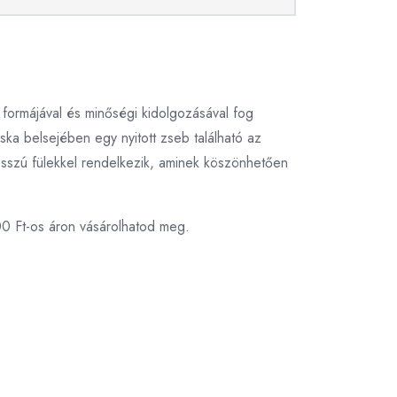
 formájával és minőségi kidolgozásával fog
áska belsejében egy nyitott zseb található az
osszú fülekkel rendelkezik, aminek köszönhetően
00 Ft-os áron vásárolhatod meg.