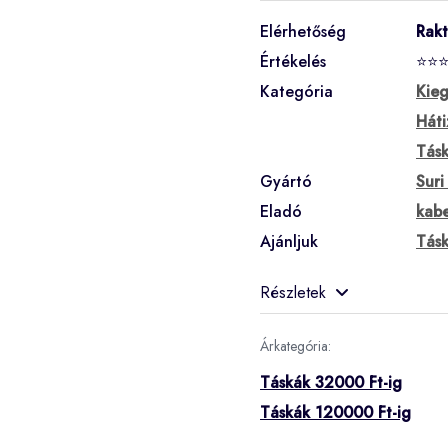
Elérhetőség
Rak
Értékelés
⭐⭐
Kategória
Kieg
Háti
Tás
Gyártó
Suri
Eladó
kabe
Ajánljuk
Tásk
Részletek
Árkategória:
Táskák 32000 Ft-ig
Táskák 120000 Ft-ig