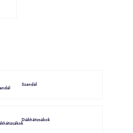
Szandál
Diákhátizsákok