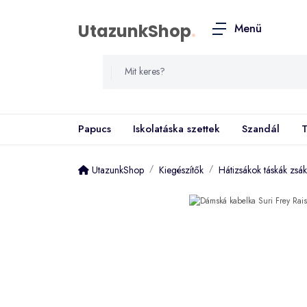
UtazunkShop
.
Menü
Papucs
Iskolatáska szettek
Szandál
T
UtazunkShop
Kiegészítők
Hátizsákok táskák zsá