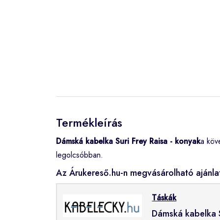
Termékleírás
Dámská kabelka Suri Frey Raisa - konyak
a köv
legolcsóbban.
Az Árukereső.hu-n megvásárolható ajánla
Táskák
Dámská kabelka S