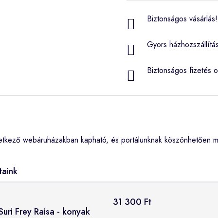
Biztonságos vásárlás! 
Gyors házhozszállítá
Biztonságos fizetés o
etkező webáruházakban kapható, és portálunknak köszönhetően me
taink
31 300 Ft
uri Frey Raisa - konyak