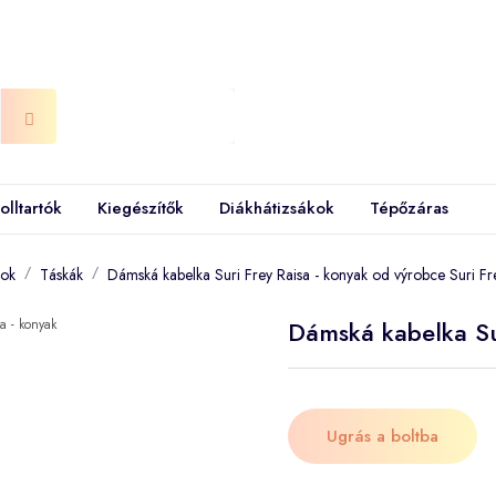
olltartók
Kiegészítők
Diákhátizsákok
Tépőzáras
kok
Táskák
Dámská kabelka Suri Frey Raisa - konyak od výrobce Suri Fr
Dámská kabelka Su
Ugrás a boltba