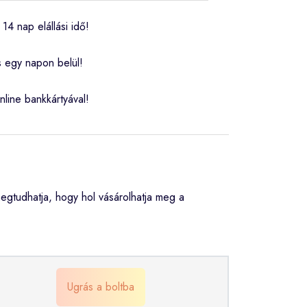
14 nap elállási idő!
s egy napon belül!
nline bankkártyával!
gtudhatja, hogy hol vásárolhatja meg a
Ugrás a boltba