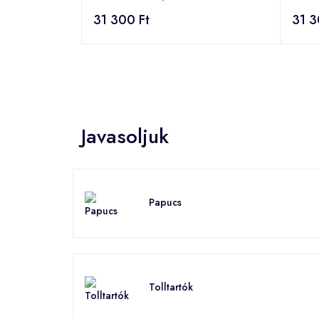
31 300 Ft
31 3
Javasoljuk
Papucs
Tolltartók