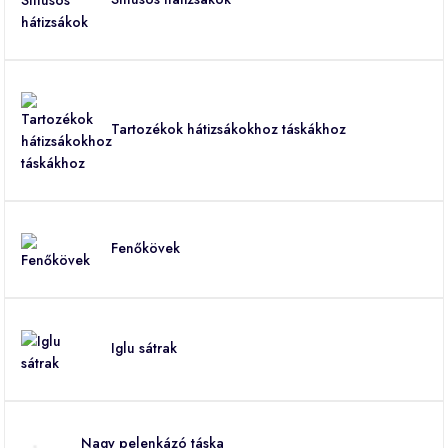
Tartozékok hátizsákokhoz táskákhoz
Fenőkövek
Iglu sátrak
Nagy pelenkázó táska