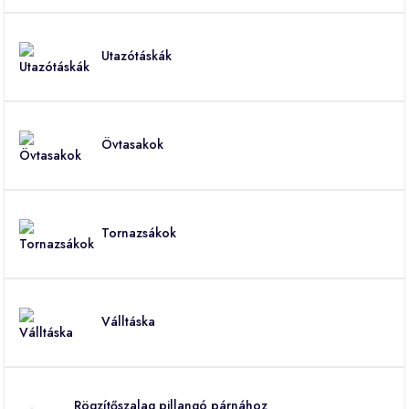
Utazótáskák
Övtasakok
Tornazsákok
Válltáska
Rögzítőszalag pillangó párnához