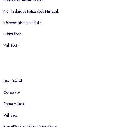
Női Táskák és hátizsákok Hátizsák
Közepes kismama táska
Hátizsákok
Válltáskák
Utazótáskák
Övtasakok
Tornazsákok
Válltáska
Rögzítőszalag pillangó párnához