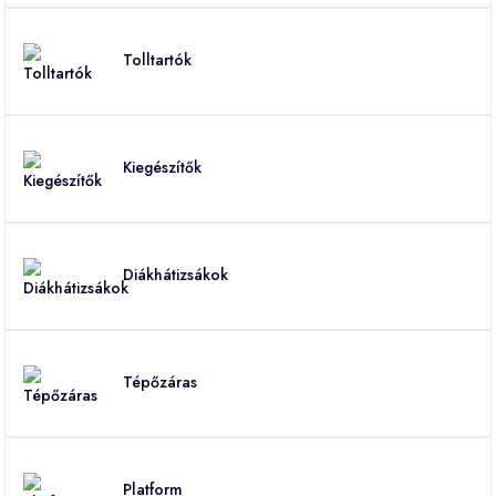
Tolltartók
Kiegészítők
Diákhátizsákok
Tépőzáras
Platform