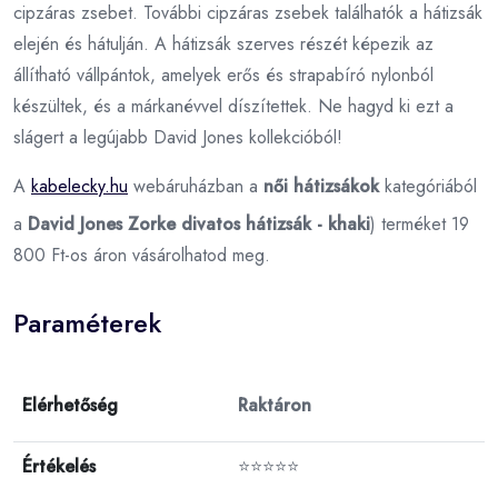
cipzáras zsebet. További cipzáras zsebek találhatók a hátizsák
elején és hátulján. A hátizsák szerves részét képezik az
állítható vállpántok, amelyek erős és strapabíró nylonból
készültek, és a márkanévvel díszítettek. Ne hagyd ki ezt a
slágert a legújabb David Jones kollekcióból!
A
kabelecky.hu
webáruházban a
női hátizsákok
kategóriából
a
David Jones Zorke divatos hátizsák - khaki
) terméket 19
800 Ft-os áron vásárolhatod meg.
Paraméterek
Elérhetőség
Raktáron
Értékelés
⭐⭐⭐⭐⭐