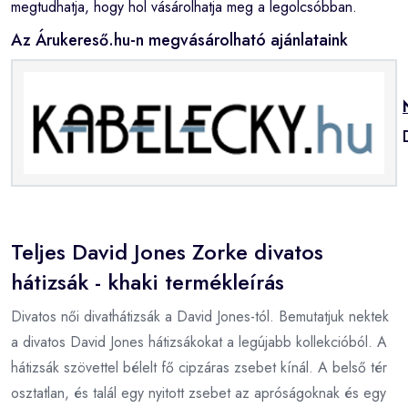
megtudhatja, hogy hol vásárolhatja meg a legolcsóbban.
Az Árukereső.hu-n megvásárolható ajánlataink
Teljes David Jones Zorke divatos
hátizsák - khaki termékleírás
Divatos női divathátizsák a David Jones-tól. Bemutatjuk nektek
a divatos David Jones hátizsákokat a legújabb kollekcióból. A
hátizsák szövettel bélelt fő cipzáras zsebet kínál. A belső tér
osztatlan, és talál egy nyitott zsebet az apróságoknak és egy