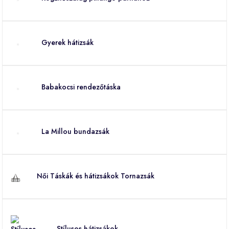
Gyerek hátizsák
Babakocsi rendezőtáska
La Millou bundazsák
Női Táskák és hátizsákok Tornazsák
Stílusos hátizsákok