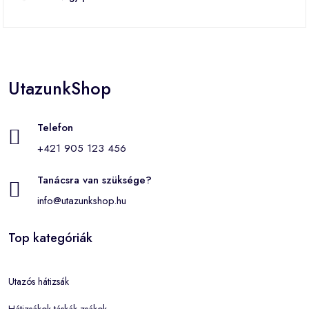
UtazunkShop
Telefon
+421 905 123 456
Tanácsra van szüksége?
info@utazunkshop.hu
Top kategóriák
Utazós hátizsák
Hátizsákok táskák zsákok