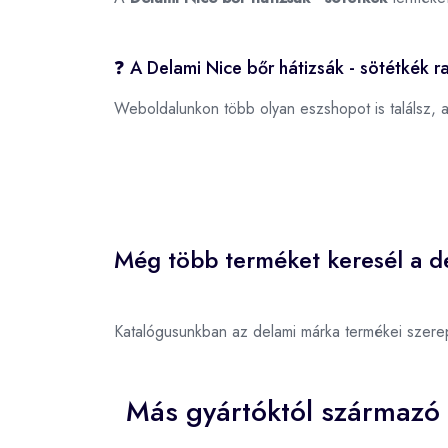
❓ A Delami Nice bőr hátizsák - sötétkék r
Weboldalunkon több olyan eszshopot is találsz, 
Még több terméket keresél a d
Katalógusunkban az delami márka termékei szere
Más gyártóktól származó 