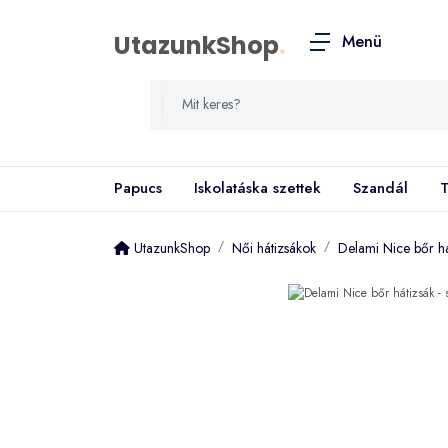
UtazunkShop
.
Menü
Papucs
Iskolatáska szettek
Szandál
T
UtazunkShop
Női hátizsákok
Delami Nice bőr há