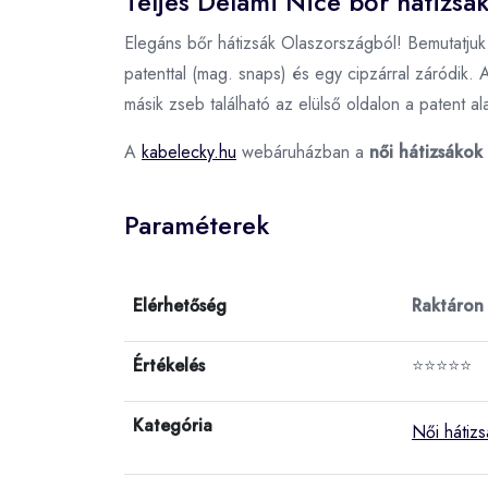
Teljes Delami Nice bőr hátizsák
Elegáns bőr hátizsák Olaszországból! Bemutatjuk 
patenttal (mag. snaps) és egy cipzárral záródik.
másik zseb található az elülső oldalon a patent ala
A
kabelecky.hu
webáruházban a
női hátizsákok
Paraméterek
Elérhetőség
Raktáron
Értékelés
⭐⭐⭐⭐⭐
Kategória
Női hátiz