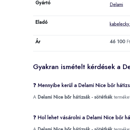
Gyártó
Delami
Eladó
kabelecky
Ár
46 100
Ft
Gyakran ismételt kérdések a De
❓ Mennyibe kerül a Delami Nice bőr hátiz
A
Delami Nice bőr hátizsák - sötétkék
terméket
❓ Hol lehet vásárolni a Delami Nice bőr h
A
Delami Nice bőr hátizsák - sötétkék
terméket