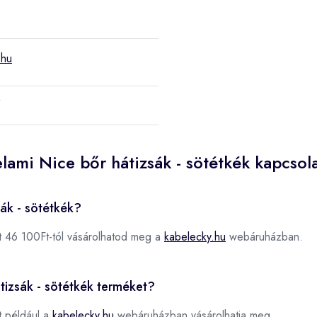
.hu
lami Nice bőr hátizsák - sötétkék kapcsol
sák - sötétkék?
 46 100Ft-tól vásárolhatod meg a
kabelecky.hu
webáruházban.
átizsák - sötétkék terméket?
 például a
kabelecky.hu
webáruházban vásárolhatja meg.