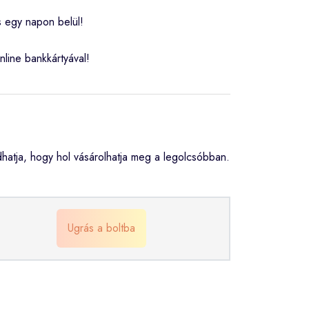
s egy napon belül!
nline bankkártyával!
atja, hogy hol vásárolhatja meg a legolcsóbban.
Ugrás a boltba