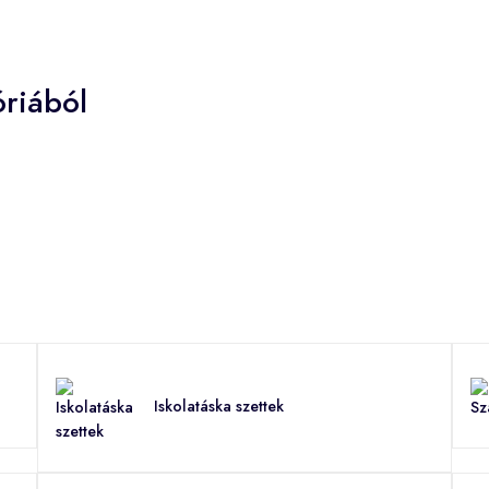
riából
Iskolatáska szettek