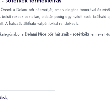
 - sötétkék termékleírás
Önnek a Delami bőr hátizsákját, amely elegáns formájával és minős
 A belső rekesz osztatlan, oldalán pedig egy nyitott zseb találhat
tt. A hátizsák állítható vállpántokkal rendelkezik.
kategóriából a
Delami Nice bőr hátizsák - sötétkék
) terméket 4
sákok
,