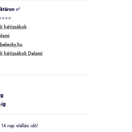
ktáron ✅
⭐⭐⭐⭐
i hátizsákok
lami
belecky.hu
i hátizsákok Delami
ig
-ig
14 nap elállási idő!