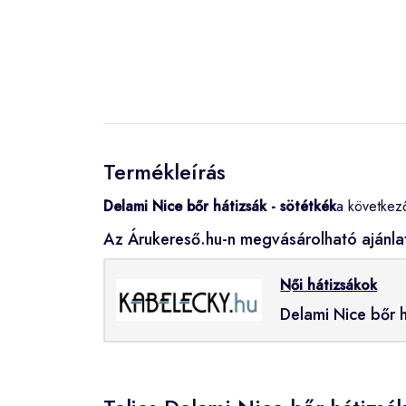
Termékleírás
Delami Nice bőr hátizsák - sötétkék
a következ
Az Árukereső.hu-n megvásárolható ajánla
Női hátizsákok
Delami Nice bőr h