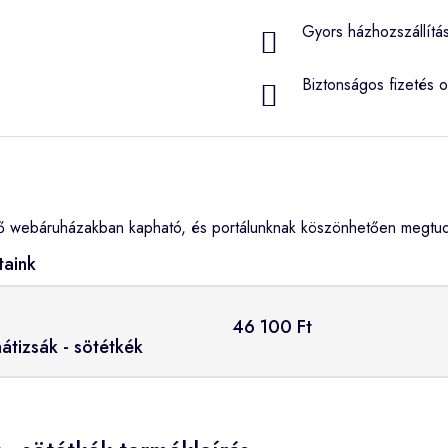
Gyors házhozszállítá
Biztonságos fizetés o
ő webáruházakban kapható, és portálunknak köszönhetően megtudh
taink
46 100 Ft
átizsák - sötétkék