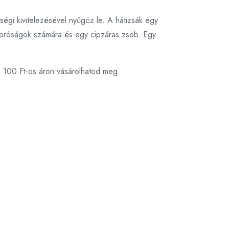
égi kivitelezésével nyűgöz le. A hátizsák egy
ó apróságok számára és egy cipzáras zseb. Egy
6 100 Ft-os áron vásárolhatod meg.