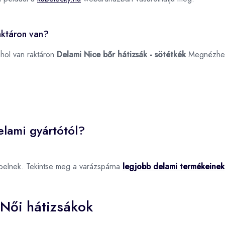
aktáron van?
ahol van raktáron
Delami Nice bőr hátizsák - sötétkék
Megnézhe
elami gyártótól?
pelnek. Tekintse meg a varázspárna
legjobb delami termékeinek
Női hátizsákok