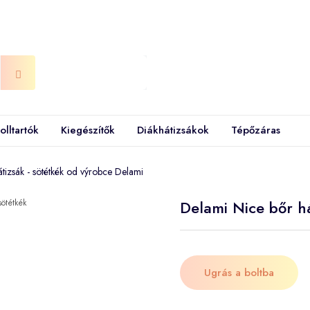
olltartók
Kiegészítők
Diákhátizsákok
Tépőzáras
tizsák - sötétkék od výrobce Delami
Delami Nice bőr há
Ugrás a boltba