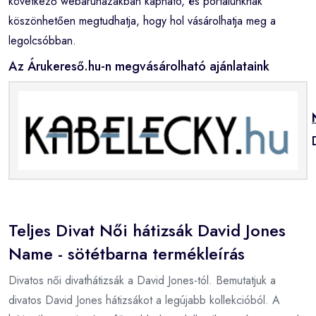
következő webáruházakban kapható, és portálunknak
köszönhetően megtudhatja, hogy hol vásárolhatja meg a
legolcsóbban.
Az Árukereső.hu-n megvásárolható ajánlataink
Teljes Divat Női hátizsák David Jones
Name - sötétbarna termékleírás
Divatos női divathátizsák a David Jones-tól. Bemutatjuk a
divatos David Jones hátizsákot a legújabb kollekcióból. A