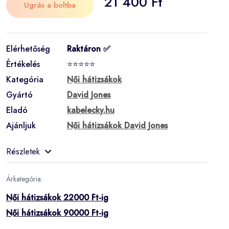
21 400 Ft
Ugrás a boltba
Elérhetőség
Raktáron ✅
Értékelés
⭐⭐⭐⭐⭐
Kategória
Női hátizsákok
Gyártó
David Jones
Eladó
kabelecky.hu
Ajánljuk
Női hátizsákok David Jones
Részletek
Árkategória:
Női hátizsákok 22000 Ft-ig
Női hátizsákok 90000 Ft-ig