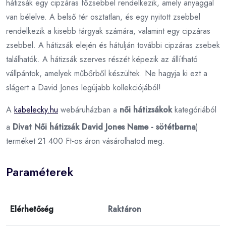
hátizsák egy cipzáras főzsebbel rendelkezik, amely anyaggal
van bélelve. A belső tér osztatlan, és egy nyitott zsebbel
rendelkezik a kisebb tárgyak számára, valamint egy cipzáras
zsebbel. A hátizsák elején és hátulján további cipzáras zsebek
találhatók. A hátizsák szerves részét képezik az állítható
vállpántok, amelyek műbőrből készültek. Ne hagyja ki ezt a
slágert a David Jones legújabb kollekciójából!
A
kabelecky.hu
webáruházban a
női hátizsákok
kategóriából
a
Divat Női hátizsák David Jones Name - sötétbarna
)
terméket 21 400 Ft-os áron vásárolhatod meg.
Paraméterek
Elérhetőség
Raktáron