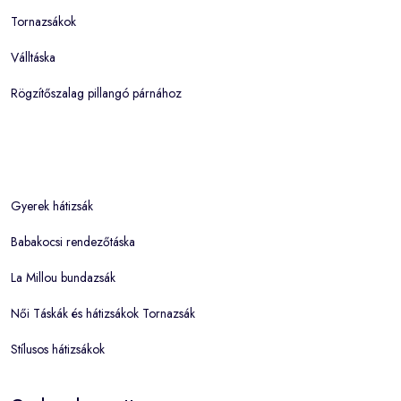
Tornazsákok
Válltáska
Rögzítőszalag pillangó párnához
Gyerek hátizsák
Babakocsi rendezőtáska
La Millou bundazsák
Női Táskák és hátizsákok Tornazsák
Stílusos hátizsákok