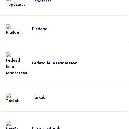
Tépőzáras
Platform
Fedezd fel a természetet
Táskák
Utazós hátizsák