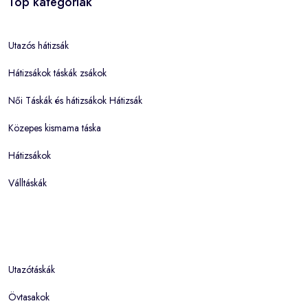
Top kategóriák
Utazós hátizsák
Hátizsákok táskák zsákok
Női Táskák és hátizsákok Hátizsák
Közepes kismama táska
Hátizsákok
Válltáskák
Utazótáskák
Övtasakok