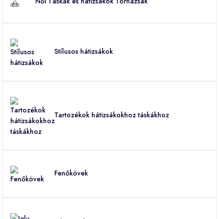
Női Táskák és hátizsákok Tornazsák
Stílusos hátizsákok
Tartozékok hátizsákokhoz táskákhoz
Fenőkövek