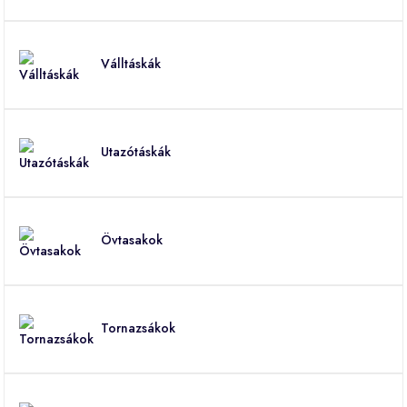
Válltáskák
Utazótáskák
Övtasakok
Tornazsákok