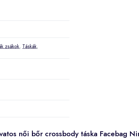
ák zsákok
,
Táskák
,
vatos női bőr crossbody táska Facebag Ni