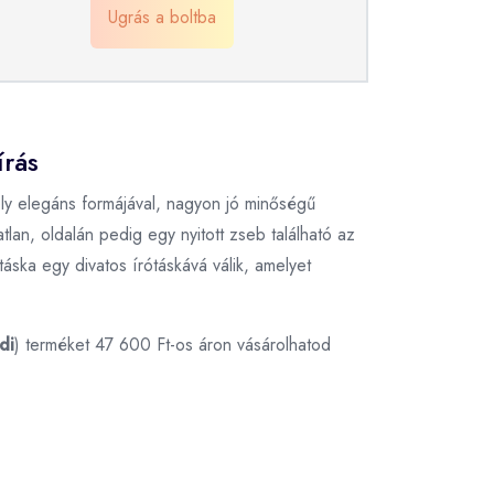
Ugrás a boltba
írás
y elegáns formájával, nagyon jó minőségű
tlan, oldalán pedig egy nyitott zseb található az
áska egy divatos írótáskává válik, amelyet
di
) terméket 47 600 Ft-os áron vásárolhatod