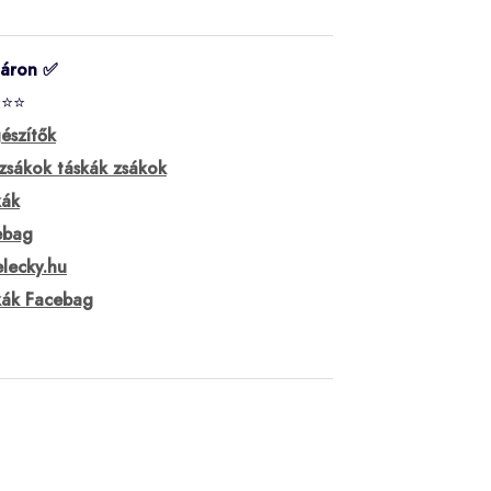
táron ✅
⭐⭐⭐
észítők
zsákok táskák zsákok
kák
ebag
lecky.hu
kák Facebag