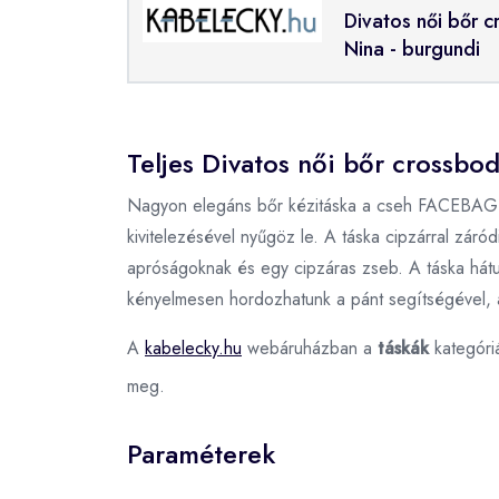
Divatos női bőr 
Nina - burgundi
Teljes Divatos női bőr crossbo
Nagyon elegáns bőr kézitáska a cseh FACEBAG má
kivitelezésével nyűgöz le. A táska cipzárral záró
apróságoknak és egy cipzáras zseb. A táska hátulj
kényelmesen hordozhatunk a pánt segítségével, 
A
kabelecky.hu
webáruházban a
táskák
kategóri
meg.
Paraméterek