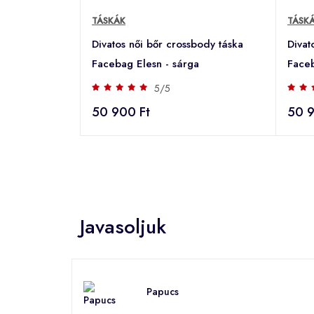
TÁSKÁK
TÁSK
Divatos női bőr crossbody táska
Divat
Facebag Elesn - sárga
Faceb
5/5
50 900 Ft
50 9
Javasoljuk
Papucs