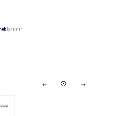
nek
kínálatát.