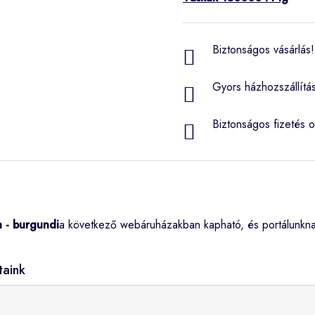
Biztonságos vásárlás! 
Gyors házhozszállítá
Biztonságos fizetés o
a - burgundi
a következő webáruházakban kapható, és portálunkn
taink