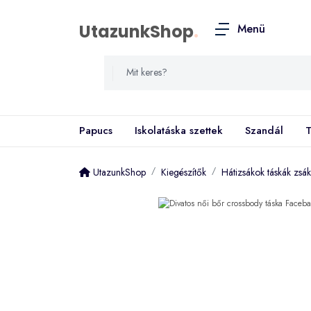
UtazunkShop
.
Menü
Papucs
Iskolatáska szettek
Szandál
T
UtazunkShop
Kiegészítők
Hátizsákok táskák zsá