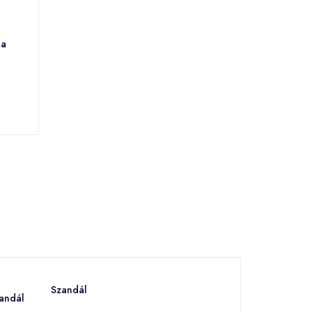
ka
Szandál