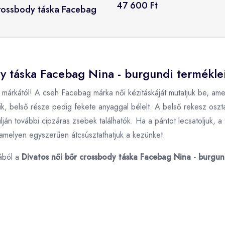
47 600 Ft
crossbody táska Facebag
dy táska Facebag Nina - burgundi termékle
rkától! A cseh Facebag márka női kézitáskáját mutatjuk be, amel
dik, belső része pedig fekete anyaggal bélelt. A belső rekesz oszta
án további cipzáras zsebek találhatók. Ha a pántot lecsatoljuk, a t
amelyen egyszerűen átcsúsztathatjuk a kezünket.
ából a
Divatos női bőr crossbody táska Facebag Nina - burgun