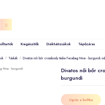
olltartók
Kiegészítők
Diákhátizsákok
Tépőzáras
kok
Táskák
Divatos női bőr crossbody táska Facebag Nina - burgundi 
Divatos női bőr cr
burgundi
Ugrás a boltba