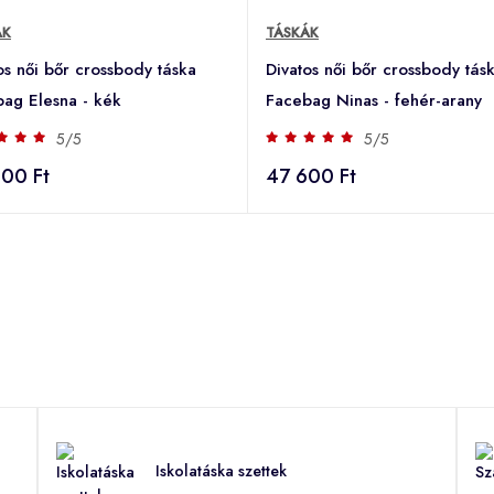
ÁK
TÁSKÁK
os női bőr crossbody táska
Divatos női bőr crossbody tás
ag Elesna - kék
Facebag Ninas - fehér-arany
5/5
5/5
00 Ft
47 600 Ft
Iskolatáska szettek