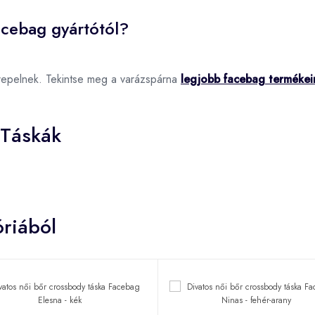
acebag gyártótól?
repelnek. Tekintse meg a varázspárna
legjobb facebag termékei
 Táskák
riából