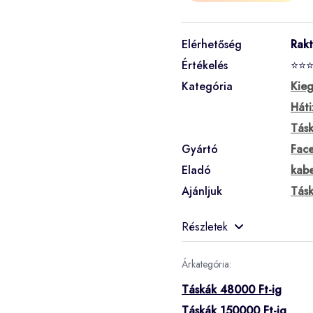
Elérhetőség
Rak
Értékelés
⭐⭐
Kategória
Kieg
Háti
Tás
Gyártó
Fac
Eladó
kabe
Ajánljuk
Tás
Részletek
Árkategória:
Táskák 48000 Ft-ig
Táskák 150000 Ft-ig