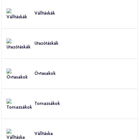
Válltáskák
Utazótáskák
Övtasakok
Tornazsákok
Válltáska