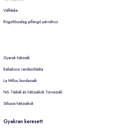
Válltáska
Rögzítőszalag pillangó párnához
Gyerek hátizsák
Babakocsi rendezőtáska
La Millou bundazsák
Női Táskák és hátizsákok Tornazsák
Stílusos hátizsákok
Gyakran keresett