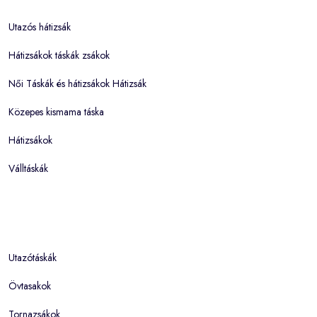
Utazós hátizsák
Hátizsákok táskák zsákok
Női Táskák és hátizsákok Hátizsák
Közepes kismama táska
Hátizsákok
Válltáskák
Utazótáskák
Övtasakok
Tornazsákok