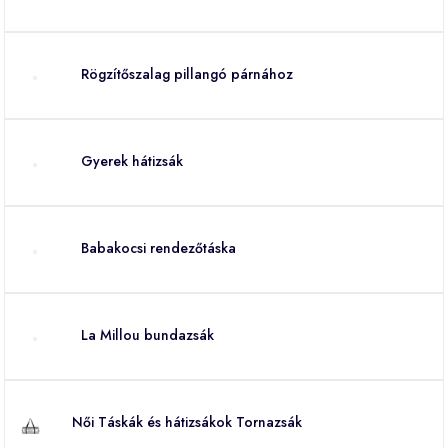
Rögzítőszalag pillangó párnához
Gyerek hátizsák
Babakocsi rendezőtáska
La Millou bundazsák
Női Táskák és hátizsákok Tornazsák