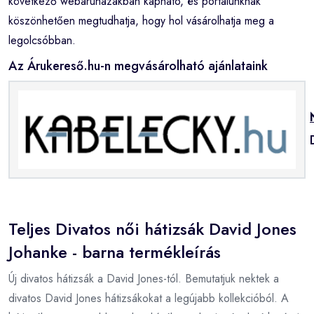
következő webáruházakban kapható, és portálunknak
köszönhetően megtudhatja, hogy hol vásárolhatja meg a
legolcsóbban.
Az Árukereső.hu-n megvásárolható ajánlataink
Teljes Divatos női hátizsák David Jones
Johanke - barna termékleírás
Új divatos hátizsák a David Jones-tól. Bemutatjuk nektek a
divatos David Jones hátizsákokat a legújabb kollekcióból. A