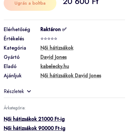
20 600 Ft
Ugrás a boltba
Elérhetőség
Raktáron ✅
Értékelés
⭐⭐⭐⭐⭐
Kategória
Női hátizsákok
Gyártó
David Jones
Eladó
kabelecky.hu
Ajánljuk
Női hátizsákok David Jones
Részletek
Árkategória:
Női hátizsákok 21000 Ft-ig
Női hátizsákok 90000 Ft-ig