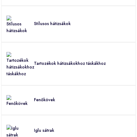
Stílusos hátizsákok
Tartozékok hátizsákokhoz táskákhoz
Fenőkövek
Iglu sátrak