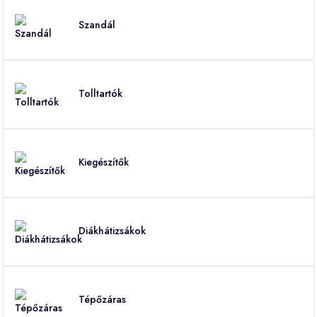
Szandál
Tolltartók
Kiegészítők
Diákhátizsákok
Tépőzáras