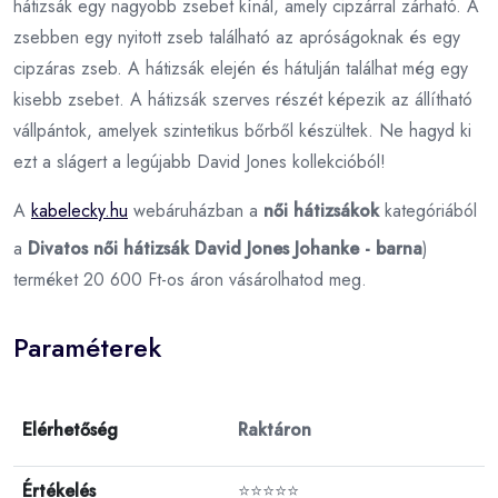
hátizsák egy nagyobb zsebet kínál, amely cipzárral zárható. A
zsebben egy nyitott zseb található az apróságoknak és egy
cipzáras zseb. A hátizsák elején és hátulján találhat még egy
kisebb zsebet. A hátizsák szerves részét képezik az állítható
vállpántok, amelyek szintetikus bőrből készültek. Ne hagyd ki
ezt a slágert a legújabb David Jones kollekcióból!
A
kabelecky.hu
webáruházban a
női hátizsákok
kategóriából
a
Divatos női hátizsák David Jones Johanke - barna
)
terméket 20 600 Ft-os áron vásárolhatod meg.
Paraméterek
Elérhetőség
Raktáron
Értékelés
⭐⭐⭐⭐⭐