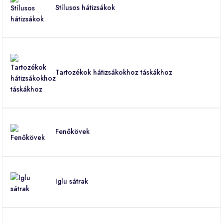
Stílusos hátizsákok
Tartozékok hátizsákokhoz táskákhoz
Fenőkövek
Iglu sátrak