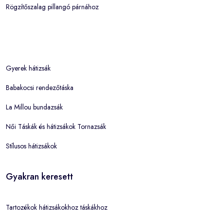
Rögzítőszalag pillangó párnához
Gyerek hátizsák
Babakocsi rendezőtáska
La Millou bundazsák
Női Táskák és hátizsákok Tornazsák
Stílusos hátizsákok
Gyakran keresett
Tartozékok hátizsákokhoz táskákhoz