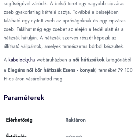
segítségével záródik. A belső teret egy nagyobb cipzáras
zseb gyakorlatilag kétfelé osztja. Továbbá a belsejében
található egy nyitott zseb az apróságoknak és egy cipzáras
zseb. Találhat még egy zsebet az elején a fedél alatt és a
hátizsák hátulján. A hátizsák szerves részét képezik az
állítható vállpántok, amelyek természetes bőrből készültek.
A
kabelecky.hu
webáruházban a
női hátizsákok
kategóriából
a
Elegáns női bőr hátizsák Esens - konyak
) terméket 79 100
Ft-os áron vásárolhatod meg.
Paraméterek
Elérhetőség
Raktáron
Értékelés
⭐⭐⭐⭐⭐