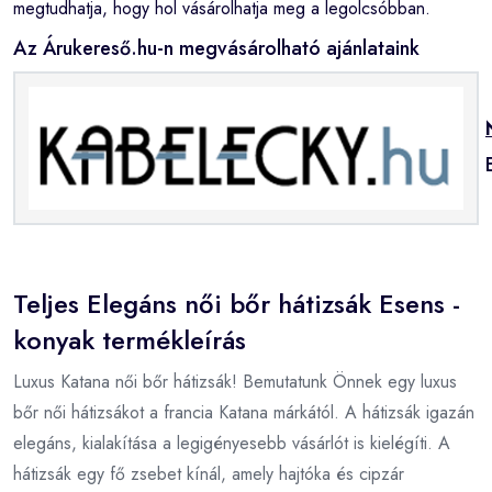
megtudhatja, hogy hol vásárolhatja meg a legolcsóbban.
Az Árukereső.hu-n megvásárolható ajánlataink
Teljes Elegáns női bőr hátizsák Esens -
konyak termékleírás
Luxus Katana női bőr hátizsák! Bemutatunk Önnek egy luxus
bőr női hátizsákot a francia Katana márkától. A hátizsák igazán
elegáns, kialakítása a legigényesebb vásárlót is kielégíti. A
hátizsák egy fő zsebet kínál, amely hajtóka és cipzár