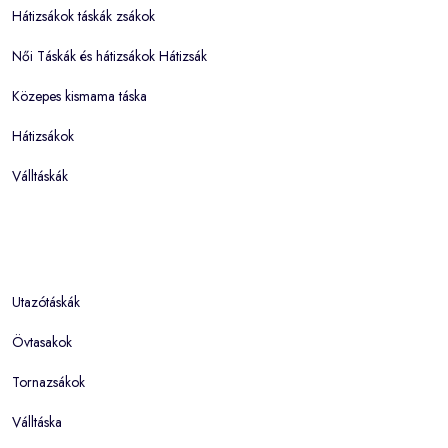
Hátizsákok táskák zsákok
Női Táskák és hátizsákok Hátizsák
Közepes kismama táska
Hátizsákok
Válltáskák
Utazótáskák
Övtasakok
Tornazsákok
Válltáska