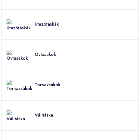
Utazótáskák
Övtasakok
Tornazsákok
Válltáska