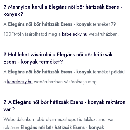
❓ Mennyibe kerül a Elegáns női bőr hátizsák Esens -
konyak?
A
Elegáns női bőr hátizsák Esens - konyak
terméket 79
100Ft-tól vásárolhatod meg a
kabelecky.hu
webáruházban.
❓ Hol lehet vásárolni a Elegáns női bőr hátizsák
Esens - konyak terméket?
A
Elegáns női bőr hátizsák Esens - konyak
terméket például
a
kabelecky.hu
webáruházban vásárolhatja meg.
❓ A Elegáns női bőr hátizsák Esens - konyak raktáron
van?
Weboldalunkon több olyan eszshopot is találsz, ahol van
raktáron
Elegáns női bőr hátizsák Esens - konyak