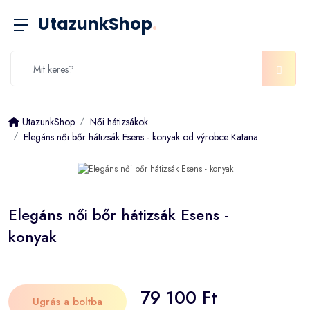
UtazunkShop
.
UtazunkShop
Női hátizsákok
Elegáns női bőr hátizsák Esens - konyak od výrobce Katana
Elegáns női bőr hátizsák Esens -
konyak
79 100 Ft
Ugrás a boltba