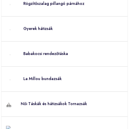
Rögzítőszalag pillangó párnához
Gyerek hátizsák
Babakocsi rendezőtáska
La Millou bundazsák
Női Táskák és hátizsákok Tornazsák