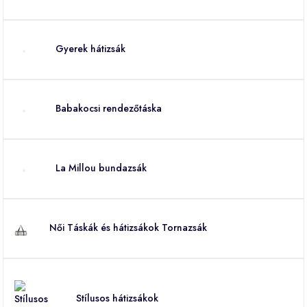
Gyerek hátizsák
Babakocsi rendezőtáska
La Millou bundazsák
Női Táskák és hátizsákok Tornazsák
Stílusos hátizsákok