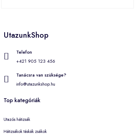
UtazunkShop
Telefon
+421 905 123 456
Tanácsra van szüksége?
info@utazunkshop.hu
Top kategóriák
Utazós hátizsák
Hátizsákok táskák zsákok