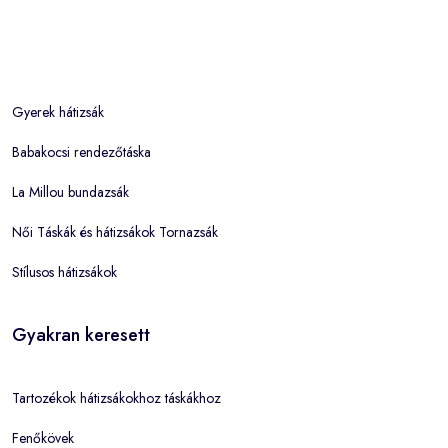
Gyerek hátizsák
Babakocsi rendezőtáska
La Millou bundazsák
Női Táskák és hátizsákok Tornazsák
Stílusos hátizsákok
Gyakran keresett
Tartozékok hátizsákokhoz táskákhoz
Fenőkövek