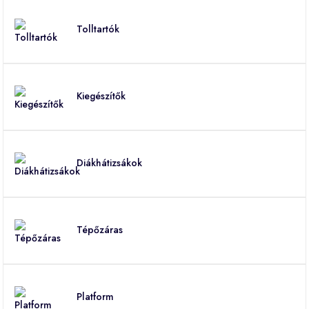
Tolltartók
Kiegészítők
Diákhátizsákok
Tépőzáras
Platform