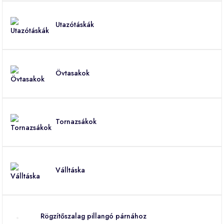
Utazótáskák
Övtasakok
Tornazsákok
Válltáska
Rögzítőszalag pillangó párnához