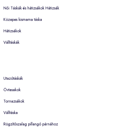
Női Táskák és hátizsákok Hátizsák
Közepes kismama táska
Hátizsákok
Válltáskák
Utazótáskák
Övtasakok
Tornazsákok
Válltáska
Rögzítőszalag pillangó párnához