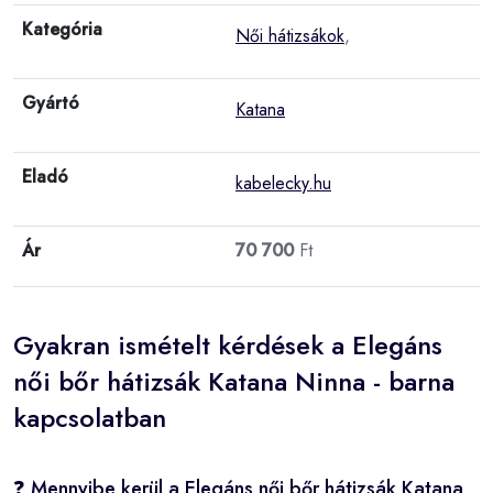
Kategória
Női hátizsákok
,
Gyártó
Katana
Eladó
kabelecky.hu
Ár
70 700
Ft
Gyakran ismételt kérdések a Elegáns
női bőr hátizsák Katana Ninna - barna
kapcsolatban
❓ Mennyibe kerül a Elegáns női bőr hátizsák Katana