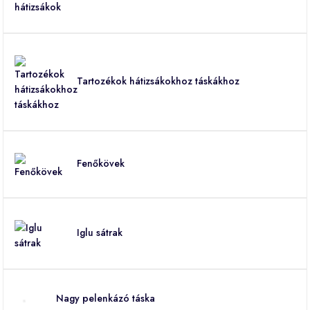
Tartozékok hátizsákokhoz táskákhoz
Fenőkövek
Iglu sátrak
Nagy pelenkázó táska