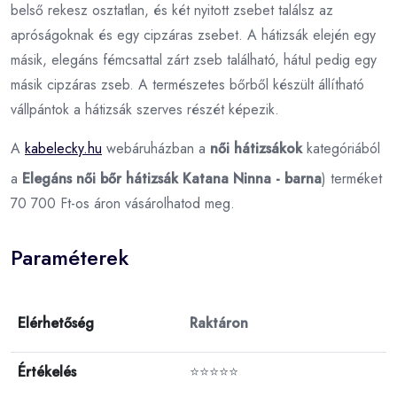
belső rekesz osztatlan, és két nyitott zsebet találsz az
apróságoknak és egy cipzáras zsebet. A hátizsák elején egy
másik, elegáns fémcsattal zárt zseb található, hátul pedig egy
másik cipzáras zseb. A természetes bőrből készült állítható
vállpántok a hátizsák szerves részét képezik.
A
kabelecky.hu
webáruházban a
női hátizsákok
kategóriából
a
Elegáns női bőr hátizsák Katana Ninna - barna
) terméket
70 700 Ft-os áron vásárolhatod meg.
Paraméterek
Elérhetőség
Raktáron
Értékelés
⭐⭐⭐⭐⭐