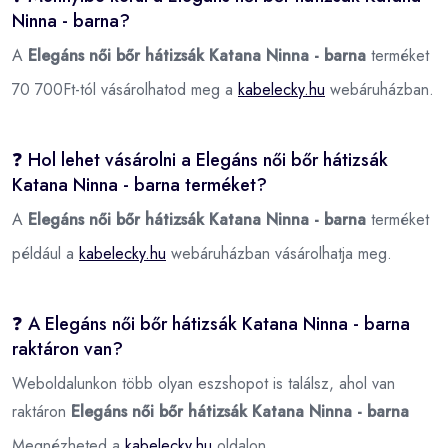
Ninna - barna?
A
Elegáns női bőr hátizsák Katana Ninna - barna
terméket
70 700Ft-tól vásárolhatod meg a
kabelecky.hu
webáruházban.
❓ Hol lehet vásárolni a Elegáns női bőr hátizsák
Katana Ninna - barna terméket?
A
Elegáns női bőr hátizsák Katana Ninna - barna
terméket
például a
kabelecky.hu
webáruházban vásárolhatja meg.
❓ A Elegáns női bőr hátizsák Katana Ninna - barna
raktáron van?
Weboldalunkon több olyan eszshopot is találsz, ahol van
raktáron
Elegáns női bőr hátizsák Katana Ninna - barna
Megnézheted a
kabelecky.hu
oldalon.