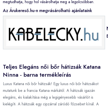
megtudhatja, hogy hol vásárolhatja meg a legolcsóbban.
Az Árukereső.hu-n megvásárolható ajánlataink
Teljes Elegáns női bőr hátizsák Katana
Ninna - barna termékleírás
Luxus Katana női bőr hátizsák! Egy luxus női bőr hátizsákot
mutatunk be a francia Katana márkától. A hátizsák igazán
elegáns, és kialakítása még a legigényesebb vásárlót is
kielégíti. A hátizsák egy cipzárral záródó főzsebet kínál. A