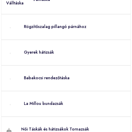
Rögzítőszalag pillangó párnához
Gyerek hátizsák
Babakocsi rendezőtáska
La Millou bundazsák
Női Táskák és hátizsákok Tornazsák