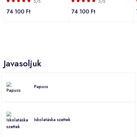
5/5
5/5
74 100 Ft
74 100 Ft
Javasoljuk
Papucs
Iskolatáska szettek