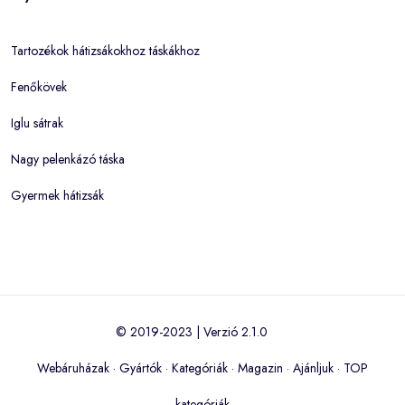
Tartozékok hátizsákokhoz táskákhoz
Fenőkövek
Iglu sátrak
Nagy pelenkázó táska
Gyermek hátizsák
© 2019-2023 | Verzió 2.1.0
Webáruházak
·
Gyártók
·
Kategóriák
·
Magazin
·
Ajánljuk
·
TOP
kategóriák