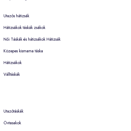
Utazós hátizsák
Hátizsákok táskák zsákok
Női Táskák és hátizsákok Hátizsák
Közepes kismama táska
Hátizsákok
Válltáskák
Utazótáskák
Övtasakok