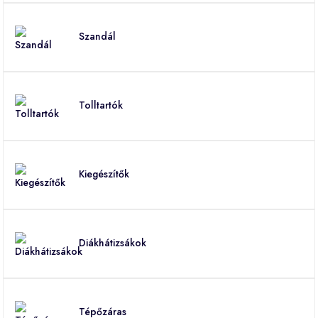
Szandál
Tolltartók
Kiegészítők
Diákhátizsákok
Tépőzáras