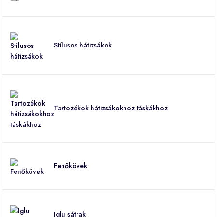
Stílusos hátizsákok
Tartozékok hátizsákokhoz táskákhoz
Fenőkövek
Iglu sátrak