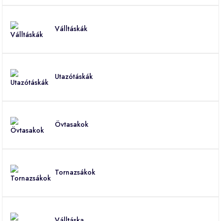
Válltáskák
Utazótáskák
Övtasakok
Tornazsákok
Válltáska