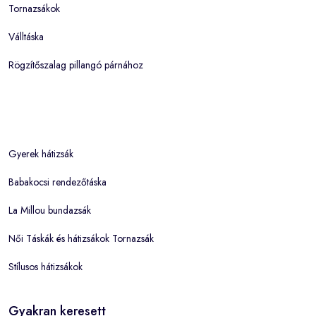
Tornazsákok
Válltáska
Rögzítőszalag pillangó párnához
Gyerek hátizsák
Babakocsi rendezőtáska
La Millou bundazsák
Női Táskák és hátizsákok Tornazsák
Stílusos hátizsákok
Gyakran keresett