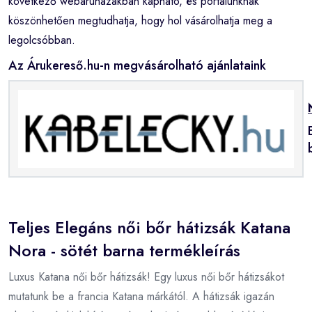
következő webáruházakban kapható, és portálunknak
köszönhetően megtudhatja, hogy hol vásárolhatja meg a
legolcsóbban.
Az Árukereső.hu-n megvásárolható ajánlataink
Teljes Elegáns női bőr hátizsák Katana
Nora - sötét barna termékleírás
Luxus Katana női bőr hátizsák! Egy luxus női bőr hátizsákot
mutatunk be a francia Katana márkától. A hátizsák igazán