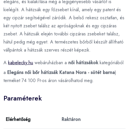
elegáns, és kialakítása még a legigényesebb vásárlót is
kielégíti. A hátizsák egy főzsebet kínál, amely egy patent és
egy cipzár segítségével záródik. A belső rekesz osztatlan, és
két nyitott zsebet találsz az apróságoknak és egy cipzáras
zsebet. A hátizsák elején további cipzáras zsebeket találsz,
hátul pedig még egyet. A természetes bőrből készült állítható
vállpántok a hátizsák szerves részét képezik.
A
kabelecky.hu
webáruházban a
női hátizsákok
kategóriából
a
Elegáns női bőr hátizsák Katana Nora - sötét barna
)
terméket 74 100 Ft-os áron vásárolhatod meg.
Paraméterek
Elérhetőség
Raktáron