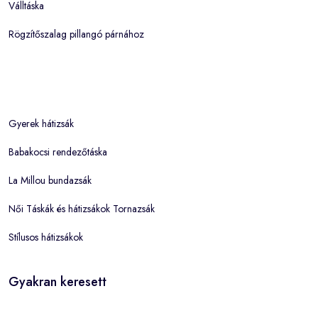
Válltáska
Rögzítőszalag pillangó párnához
Gyerek hátizsák
Babakocsi rendezőtáska
La Millou bundazsák
Női Táskák és hátizsákok Tornazsák
Stílusos hátizsákok
Gyakran keresett