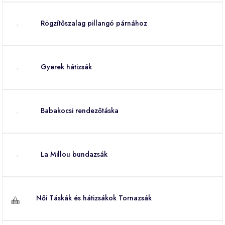
Rögzítőszalag pillangó párnához
Gyerek hátizsák
Babakocsi rendezőtáska
La Millou bundazsák
Női Táskák és hátizsákok Tornazsák