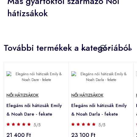
Más gyártóktól származó Női
hátizsákok
További termékek a kategóriából
NŐI HÁTIZSÁKOK
NŐI HÁTIZSÁKOK
Elegáns női hátizsák Emily
Elegáns női hátizsák Emily
& Noah Dare - fekete
& Noah Darla - fekete
5/5
5/5
21 400 Ft
23 100 Ft