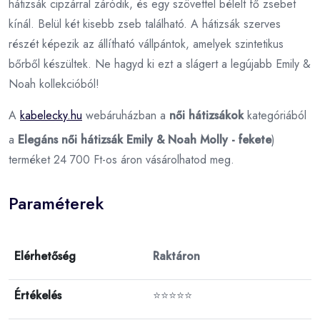
hátizsák cipzárral záródik, és egy szövettel bélelt fő zsebet
kínál. Belül két kisebb zseb található. A hátizsák szerves
részét képezik az állítható vállpántok, amelyek szintetikus
bőrből készültek. Ne hagyd ki ezt a slágert a legújabb Emily &
Noah kollekcióból!
A
kabelecky.hu
webáruházban a
női hátizsákok
kategóriából
a
Elegáns női hátizsák Emily & Noah Molly - fekete
)
terméket 24 700 Ft-os áron vásárolhatod meg.
Paraméterek
Elérhetőség
Raktáron
Értékelés
⭐⭐⭐⭐⭐