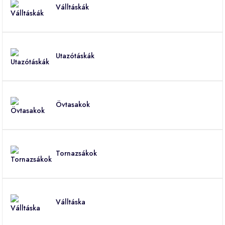
Válltáskák
Utazótáskák
Övtasakok
Tornazsákok
Válltáska