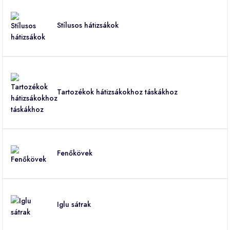
Stílusos hátizsákok
Tartozékok hátizsákokhoz táskákhoz
Fenőkövek
Iglu sátrak