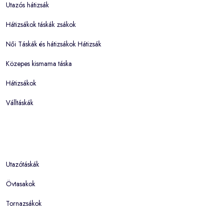
Utazós hátizsák
Hátizsákok táskák zsákok
Női Táskák és hátizsákok Hátizsák
Közepes kismama táska
Hátizsákok
Válltáskák
Utazótáskák
Övtasakok
Tornazsákok