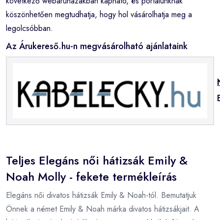
következő webáruházakban kapható, és portálunknak
köszönhetően megtudhatja, hogy hol vásárolhatja meg a
legolcsóbban.
Az Árukereső.hu-n megvásárolható ajánlataink
Teljes Elegáns női hátizsák Emily &
Noah Molly - fekete termékleírás
Elegáns női divatos hátizsák Emily & Noah-tól. Bemutatjuk
Önnek a német Emily & Noah márka divatos hátizsákjait. A