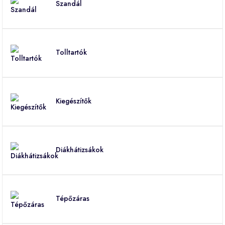
Szandál
Tolltartók
Kiegészítők
Diákhátizsákok
Tépőzáras