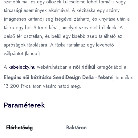
szimbóluma, és egy öltözék kulcseleme lehet formális vagy
társasági események alkalmával. A kézitáska egy szárny
(mágneses kattanó) segítségével zárható, és kinyitása után a
táska egy belső teret kínál, amelyet szövettel bélelnek. A
belső tér osztatlan, és belül egy kisebb zseb található az
apróságok tárolására. A táska tartalmaz egy levehető
vállpántot (láncot).
A
kabelecky.hu
webáruházban a
női ridikül
kategóriából a
Elegáns női kézitáska SendiDesign Delia - fekete
) terméket
13 200 Ft-os áron vásárolhatod meg.
Paraméterek
Elérhetőség
Raktáron