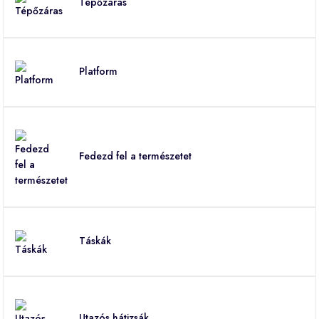
Tépőzáras
Platform
Fedezd fel a természetet
Táskák
Utazós hátizsák