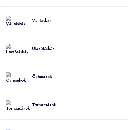
Válltáskák
Utazótáskák
Övtasakok
Tornazsákok