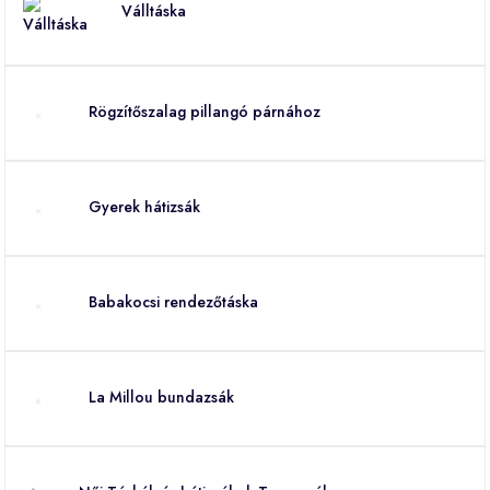
Válltáska
Rögzítőszalag pillangó párnához
Gyerek hátizsák
Babakocsi rendezőtáska
La Millou bundazsák