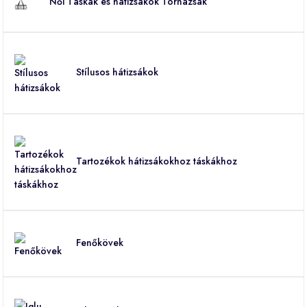
Női Táskák és hátizsákok Tornazsák
Stílusos hátizsákok
Tartozékok hátizsákokhoz táskákhoz
Fenőkövek