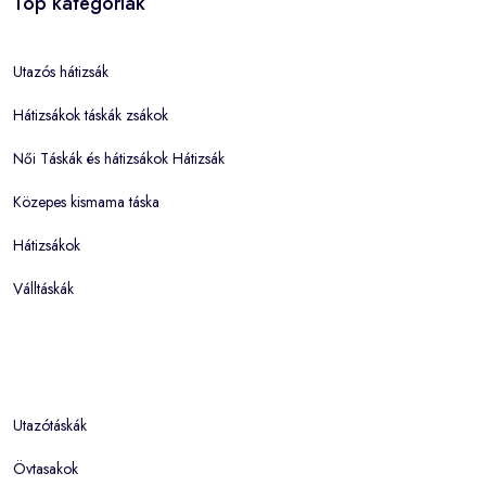
Top kategóriák
Utazós hátizsák
Hátizsákok táskák zsákok
Női Táskák és hátizsákok Hátizsák
Közepes kismama táska
Hátizsákok
Válltáskák
Utazótáskák
Övtasakok