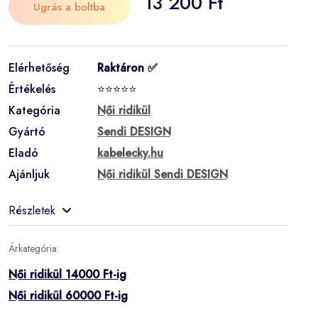
13 200 Ft
Ugrás a boltba
Elérhetőség
Raktáron ✅
Értékelés
⭐⭐⭐⭐⭐
Kategória
Női ridikül
Gyártó
Sendi DESIGN
Eladó
kabelecky.hu
Ajánljuk
Női ridikül Sendi DESIGN
Részletek
Árkategória:
Női ridikül 14000 Ft-ig
Női ridikül 60000 Ft-ig