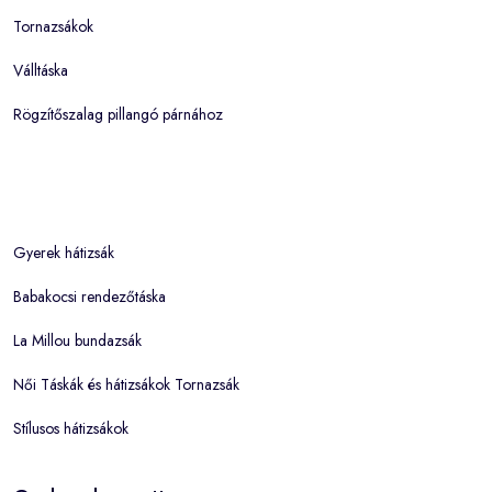
Tornazsákok
Válltáska
Rögzítőszalag pillangó párnához
Gyerek hátizsák
Babakocsi rendezőtáska
La Millou bundazsák
Női Táskák és hátizsákok Tornazsák
Stílusos hátizsákok