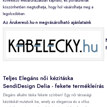
következő webáruházakban kapható, és portálunknak
köszönhetően megtudhatja, hogy hol vásárolhatja meg a
legolcsóbban.
Az Árukereső.hu-n megvásárolható ajánlataink
Teljes Elegáns női kézitáska
SendiDesign Delia - fekete termékleírás
Elegáns alkalmi táska fekete színben! Egy női társasági
kézitáskát mutatunk be, amely az elegancia és a stílus