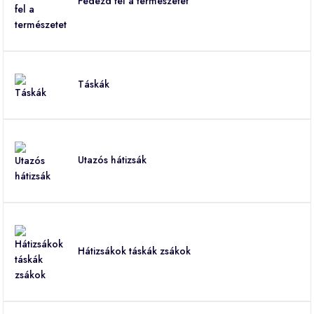
Fedezd fel a természetet
Táskák
Utazós hátizsák
Hátizsákok táskák zsákok