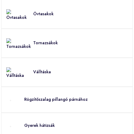
Övtasakok
Tornazsákok
Válltáska
Rögzítőszalag pillangó párnához
Gyerek hátizsák