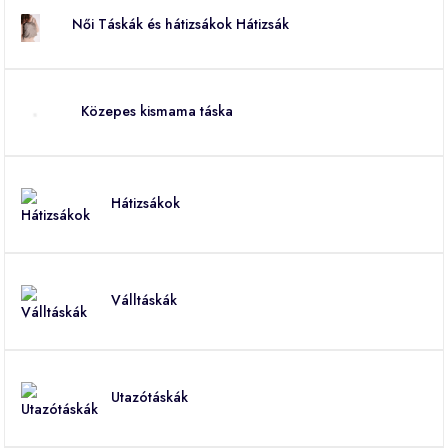
Női Táskák és hátizsákok Hátizsák
Közepes kismama táska
Hátizsákok
Válltáskák
Utazótáskák