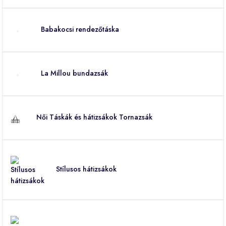
Babakocsi rendezőtáska
La Millou bundazsák
Női Táskák és hátizsákok Tornazsák
Stílusos hátizsákok