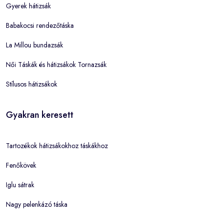
Gyerek hátizsák
Babakocsi rendezőtáska
La Millou bundazsák
Női Táskák és hátizsákok Tornazsák
Stílusos hátizsákok
Gyakran keresett
Tartozékok hátizsákokhoz táskákhoz
Fenőkövek
Iglu sátrak
Nagy pelenkázó táska