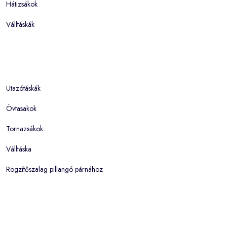
Hátizsákok
Válltáskák
Utazótáskák
Övtasakok
Tornazsákok
Válltáska
Rögzítőszalag pillangó párnához