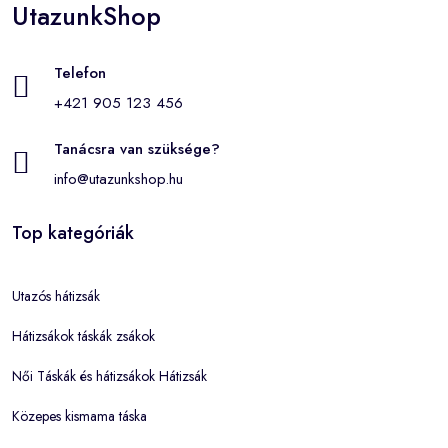
UtazunkShop
Telefon
+421 905 123 456
Tanácsra van szüksége?
info@utazunkshop.hu
Top kategóriák
Utazós hátizsák
Hátizsákok táskák zsákok
Női Táskák és hátizsákok Hátizsák
Közepes kismama táska