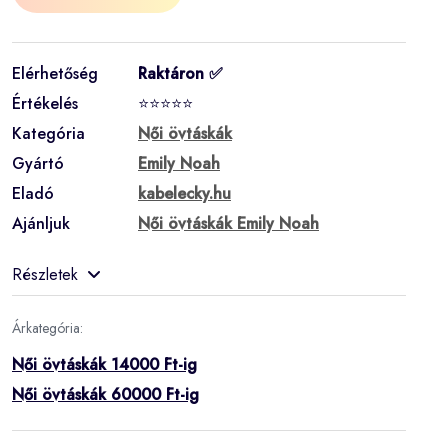
Elérhetőség
Raktáron ✅
Értékelés
⭐⭐⭐⭐⭐
Kategória
Női övtáskák
Gyártó
Emily Noah
Eladó
kabelecky.hu
Ajánljuk
Női övtáskák Emily Noah
Részletek
Árkategória:
Női övtáskák 14000 Ft-ig
Női övtáskák 60000 Ft-ig