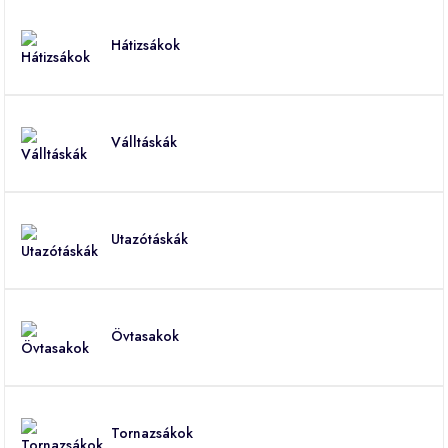
Hátizsákok
Válltáskák
Utazótáskák
Övtasakok
Tornazsákok