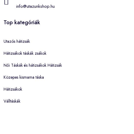
info@utazunkshop.hu
Top kategóriák
Utazós hátizsák
Hátizsákok táskák zsákok
Női Táskák és hátizsákok Hátizsák
Közepes kismama táska
Hátizsákok
Válltáskák