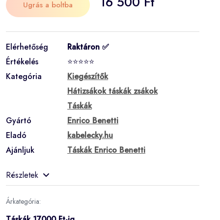
16 500 Ft
Ugrás a boltba
Elérhetőség
Raktáron ✅
Értékelés
⭐⭐⭐⭐⭐
Kategória
Kiegészítők
Hátizsákok táskák zsákok
Táskák
Gyártó
Enrico Benetti
Eladó
kabelecky.hu
Ajánljuk
Táskák Enrico Benetti
Részletek
Árkategória:
Táskák 17000 Ft-ig