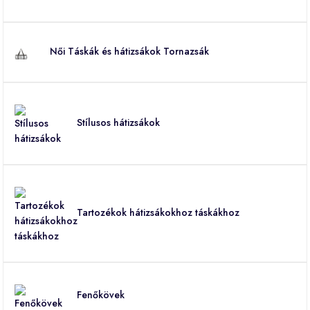
Női Táskák és hátizsákok Tornazsák
Stílusos hátizsákok
Tartozékok hátizsákokhoz táskákhoz
Fenőkövek