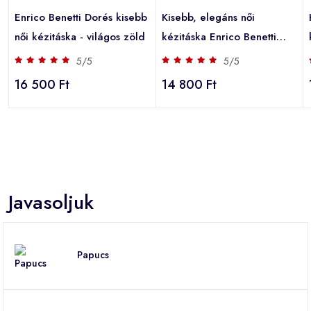
Enrico Benetti Dorés kisebb
Kisebb, elegáns női
női kézitáska - világos zöld
kézitáska Enrico Benetti
Punta - bézs
5/5
5/5
16 500 Ft
14 800 Ft
Javasoljuk
Papucs