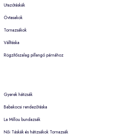
Utazótáskák
Övtasakok
Tornazsákok
Válltáska
Rögzítőszalag pillangó párnához
Gyerek hátizsák
Babakocsi rendezőtáska
La Millou bundazsák
Női Táskák és hátizsákok Tornazsák