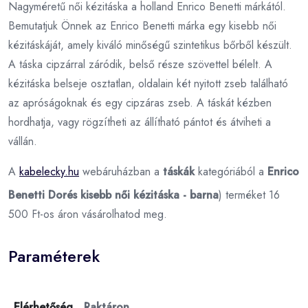
Nagyméretű női kézitáska a holland Enrico Benetti márkától.
Bemutatjuk Önnek az Enrico Benetti márka egy kisebb női
kézitáskáját, amely kiváló minőségű szintetikus bőrből készült.
A táska cipzárral záródik, belső része szövettel bélelt. A
kézitáska belseje osztatlan, oldalain két nyitott zseb található
az apróságoknak és egy cipzáras zseb. A táskát kézben
hordhatja, vagy rögzítheti az állítható pántot és átviheti a
vállán.
A
kabelecky.hu
webáruházban a
táskák
kategóriából a
Enrico
Benetti Dorés kisebb női kézitáska - barna
) terméket 16
500 Ft-os áron vásárolhatod meg.
Paraméterek
Elérhetőség
Raktáron