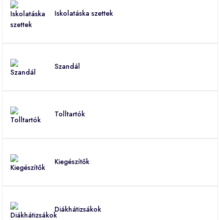
Iskolatáska szettek
Szandál
Tolltartók
Kiegészítők
Diákhátizsákok