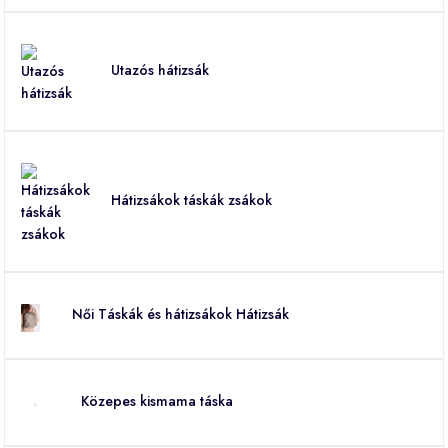
Utazós hátizsák
Hátizsákok táskák zsákok
Női Táskák és hátizsákok Hátizsák
Közepes kismama táska