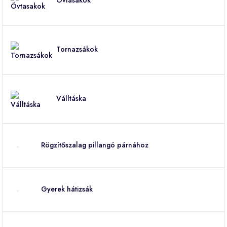
Tornazsákok
Válltáska
Rögzítőszalag pillangó párnához
Gyerek hátizsák