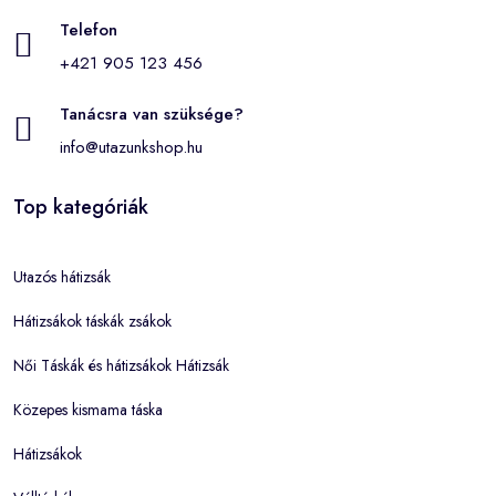
Telefon
+421 905 123 456
Tanácsra van szüksége?
info@utazunkshop.hu
Top kategóriák
Utazós hátizsák
Hátizsákok táskák zsákok
Női Táskák és hátizsákok Hátizsák
Közepes kismama táska
Hátizsákok