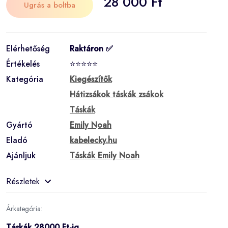
28 000 Ft
Ugrás a boltba
Elérhetőség
Raktáron ✅
Értékelés
⭐⭐⭐⭐⭐
Kategória
Kiegészítők
Hátizsákok táskák zsákok
Táskák
Gyártó
Emily Noah
Eladó
kabelecky.hu
Ajánljuk
Táskák Emily Noah
Részletek
Árkategória:
Táskák 28000 Ft-ig