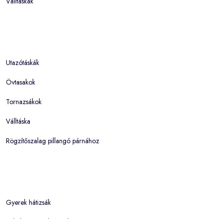
Válltáskák
Utazótáskák
Övtasakok
Tornazsákok
Válltáska
Rögzítőszalag pillangó párnához
Gyerek hátizsák