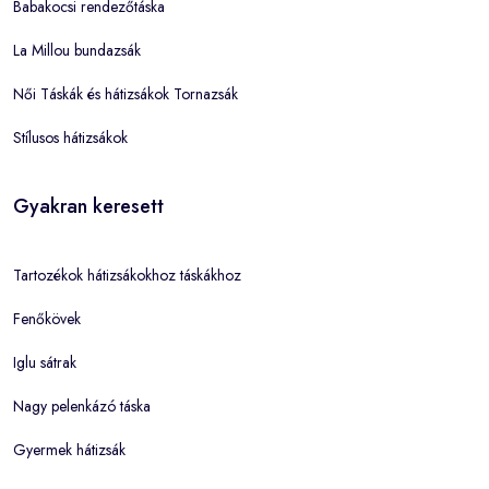
Babakocsi rendezőtáska
La Millou bundazsák
Női Táskák és hátizsákok Tornazsák
Stílusos hátizsákok
Gyakran keresett
Tartozékok hátizsákokhoz táskákhoz
Fenőkövek
Iglu sátrak
Nagy pelenkázó táska
Gyermek hátizsák