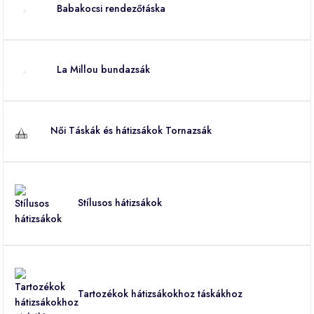
Babakocsi rendezőtáska
La Millou bundazsák
Női Táskák és hátizsákok Tornazsák
Stílusos hátizsákok
Tartozékok hátizsákokhoz táskákhoz