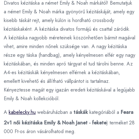
Divatos kézitáska a német Emily & Noah márkától! Bemutatjuk
a német Emily & Noah márka gyönyörű kézitáskáját, amely egy
kisebb táskát rejt, amely külön is hordható crossbody
kézitáskaként. A kézitáska divatos formájú és csattal záródik.
A kézitáska nagyobb méreteinek köszönhetően bármit magával
vihet, amire minden nőnek szüksége van. A nagy kézitáska
része egy táska (handbag), amely kényelmesen elfér egy nagy
kézitáskában, és minden apró tárgyat el tud tárolni benne. Az
A4-es kézitáskák kényelmesen elférnek a kézitáskában,
emellett kivehető és állítható vállpántot is tartalmaz.
Kényeztesse magát egy igazán eredeti kézitáskával a legújabb
Emily & Noah kollekcióból.
A
kabelecky.hu
webáruházban a
táskák
kategóriából a
Feara
2v1 női kézitáska Emily & Noah Janet - fekete
) terméket 28
000 Ft-os áron vásárolhatod meg.