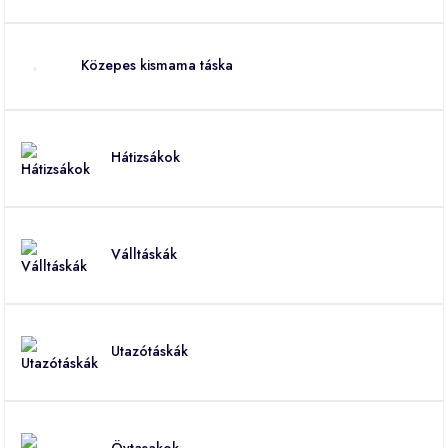
Közepes kismama táska
Hátizsákok
Válltáskák
Utazótáskák
Övtasakok