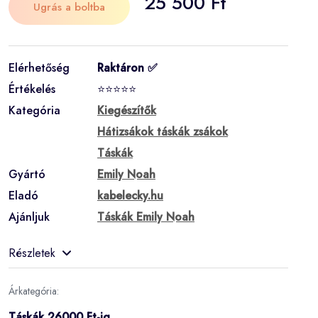
25 500 Ft
Ugrás a boltba
Elérhetőség
Raktáron ✅
Értékelés
⭐⭐⭐⭐⭐
Kategória
Kiegészítők
Hátizsákok táskák zsákok
Táskák
Gyártó
Emily Noah
Eladó
kabelecky.hu
Ajánljuk
Táskák Emily Noah
Részletek
Árkategória:
Táskák 26000 Ft-ig