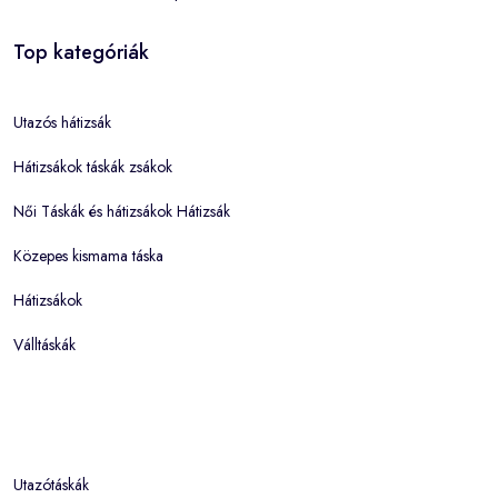
Top kategóriák
Utazós hátizsák
Hátizsákok táskák zsákok
Női Táskák és hátizsákok Hátizsák
Közepes kismama táska
Hátizsákok
Válltáskák
Utazótáskák