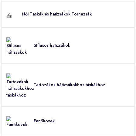
Női Táskák és hátizsákok Tornazsák
Stílusos hátizsákok
Tartozékok hátizsákokhoz táskákhoz
Fenőkövek