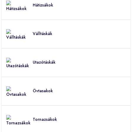
Hátizsákok
Válltáskák
Utazótáskák
Övtasakok
Tornazsákok