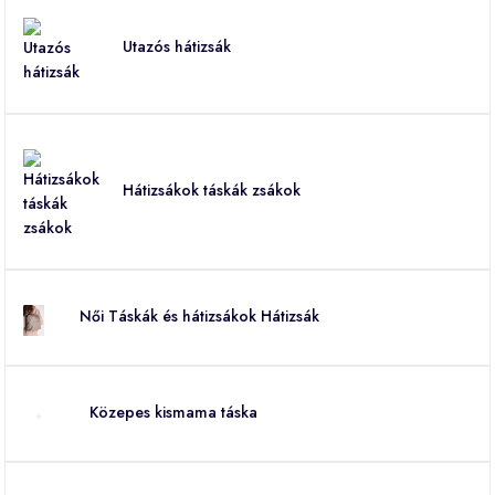
Utazós hátizsák
Hátizsákok táskák zsákok
Női Táskák és hátizsákok Hátizsák
Közepes kismama táska