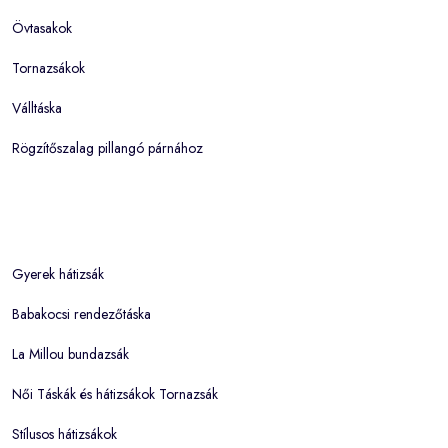
Övtasakok
Tornazsákok
Válltáska
Rögzítőszalag pillangó párnához
Gyerek hátizsák
Babakocsi rendezőtáska
La Millou bundazsák
Női Táskák és hátizsákok Tornazsák
Stílusos hátizsákok