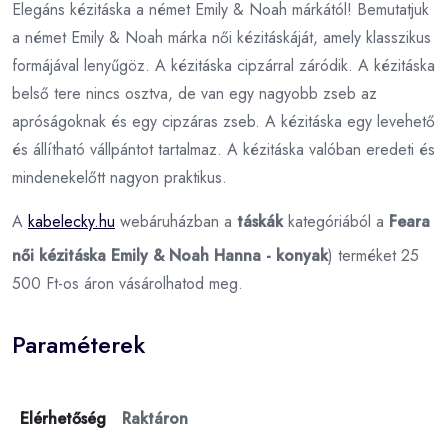
Elegáns kézitáska a német Emily & Noah márkától! Bemutatjuk
a német Emily & Noah márka női kézitáskáját, amely klasszikus
formájával lenyűgöz. A kézitáska cipzárral záródik. A kézitáska
belső tere nincs osztva, de van egy nagyobb zseb az
apróságoknak és egy cipzáras zseb. A kézitáska egy levehető
és állítható vállpántot tartalmaz. A kézitáska valóban eredeti és
mindenekelőtt nagyon praktikus.
A
kabelecky.hu
webáruházban a
táskák
kategóriából a
Feara
női kézitáska Emily & Noah Hanna - konyak
) terméket 25
500 Ft-os áron vásárolhatod meg.
Paraméterek
Elérhetőség
Raktáron