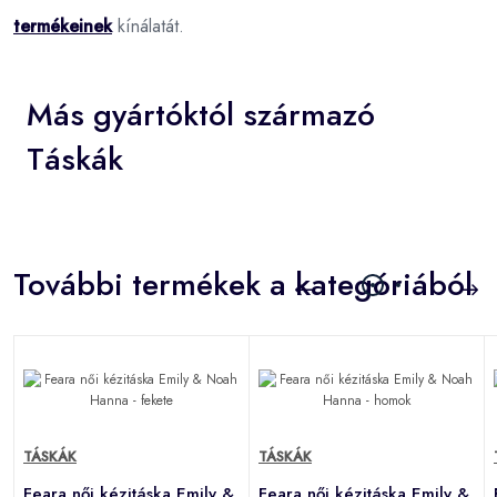
termékeinek
kínálatát.
Más gyártóktól származó
Táskák
További termékek a kategóriából
TÁSKÁK
TÁSKÁK
Feara női kézitáska Emily &
Feara női kézitáska Emily &