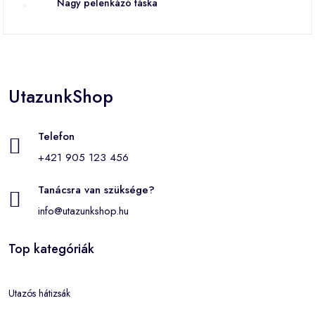
Nagy pelenkázó táska
UtazunkShop
Telefon
+421 905 123 456
Tanácsra van szüksége?
info@utazunkshop.hu
Top kategóriák
Utazós hátizsák