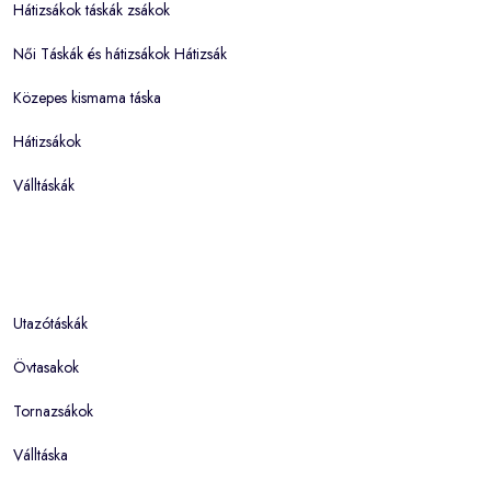
Hátizsákok táskák zsákok
Női Táskák és hátizsákok Hátizsák
Közepes kismama táska
Hátizsákok
Válltáskák
Utazótáskák
Övtasakok
Tornazsákok
Válltáska