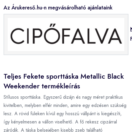
Az Árukereső.hu-n megvásárolható ajánlataink
Teljes Fekete sporttáska Metallic Black
Weekender termékleírás
Stílusos sporttáska. Egyszerű dizájn és nagy méret praktikus
kivitelben, melyben elfér minden, amire egy edzésen szükség
lesz. A rövid füleken kívül egy hosszú vállpánt is kiegészíti,
így kényelmesen a vállon viselhető. A fő rekesz cipzárral
záródik. A táska belsejében kisebb zseb található