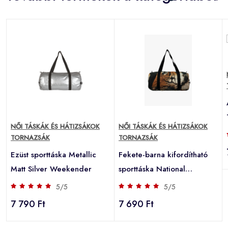
a
NŐI TÁSKÁK ÉS HÁTIZSÁKOK
NŐI TÁSKÁK ÉS HÁTIZSÁKOK
TORNAZSÁK
TORNAZSÁK
Ezüst sporttáska Metallic
Fekete-barna kifordítható
Matt Silver Weekender
sporttáska National
Geographic Tiger & Short-
5/5
5/5
eared Owl Weekender
7 790 Ft
7 690 Ft