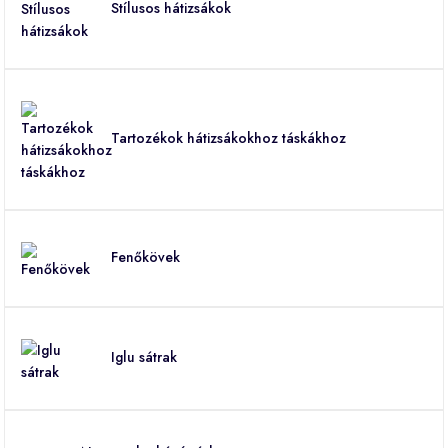
Stílusos hátizsákok
Tartozékok hátizsákokhoz táskákhoz
Fenőkövek
Iglu sátrak