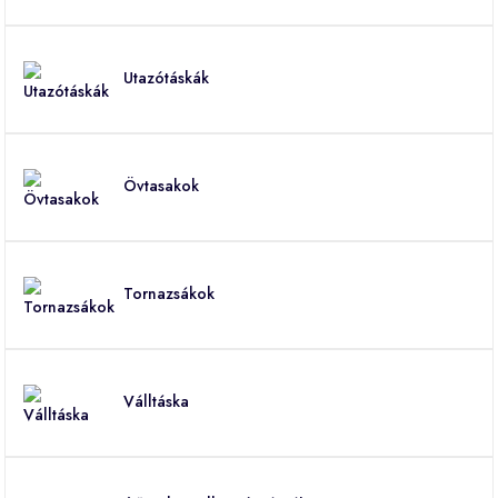
Utazótáskák
Övtasakok
Tornazsákok
Válltáska