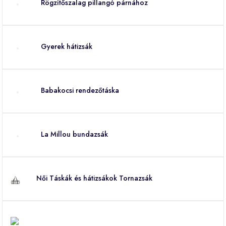
Rögzítőszalag pillangó párnához
Gyerek hátizsák
Babakocsi rendezőtáska
La Millou bundazsák
Női Táskák és hátizsákok Tornazsák