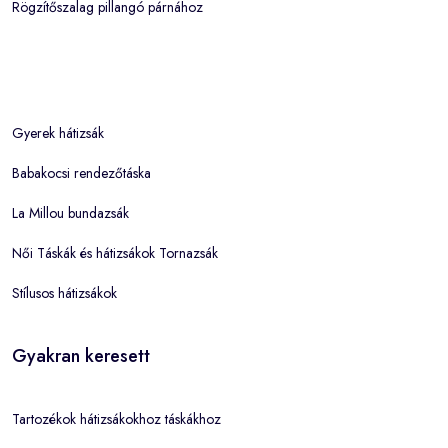
Rögzítőszalag pillangó párnához
Gyerek hátizsák
Babakocsi rendezőtáska
La Millou bundazsák
Női Táskák és hátizsákok Tornazsák
Stílusos hátizsákok
Gyakran keresett
Tartozékok hátizsákokhoz táskákhoz