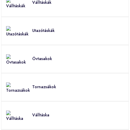
Válltáskák
Utazótáskák
Övtasakok
Tornazsákok
Válltáska