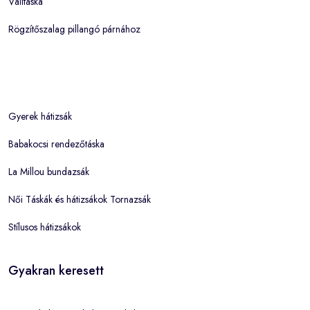
Válltáska
Rögzítőszalag pillangó párnához
Gyerek hátizsák
Babakocsi rendezőtáska
La Millou bundazsák
Női Táskák és hátizsákok Tornazsák
Stílusos hátizsákok
Gyakran keresett