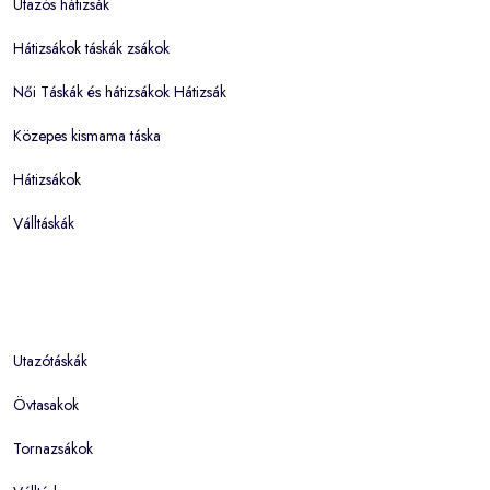
Utazós hátizsák
Hátizsákok táskák zsákok
Női Táskák és hátizsákok Hátizsák
Közepes kismama táska
Hátizsákok
Válltáskák
Utazótáskák
Övtasakok
Tornazsákok