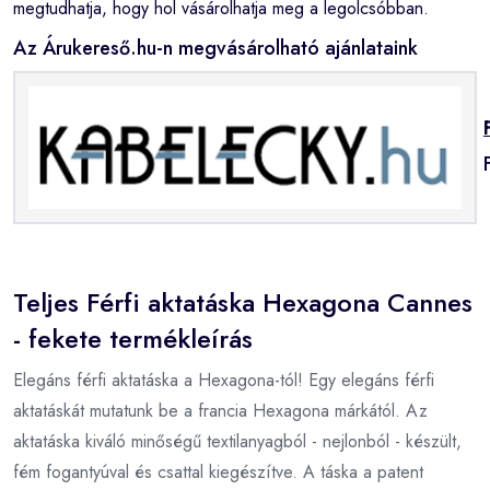
megtudhatja, hogy hol vásárolhatja meg a legolcsóbban.
Az Árukereső.hu-n megvásárolható ajánlataink
Teljes Férfi aktatáska Hexagona Cannes
- fekete termékleírás
Elegáns férfi aktatáska a Hexagona-tól! Egy elegáns férfi
aktatáskát mutatunk be a francia Hexagona márkától. Az
aktatáska kiváló minőségű textilanyagból - nejlonból - készült,
fém fogantyúval és csattal kiegészítve. A táska a patent