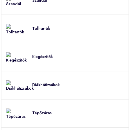
Szandál
Tolltartók
Kiegészítők
Diákhátizsákok
Tépőzáras