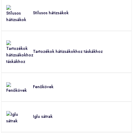
Stílusos hátizsákok
Tartozékok hátizsákokhoz táskákhoz
Fenőkövek
Iglu sátrak