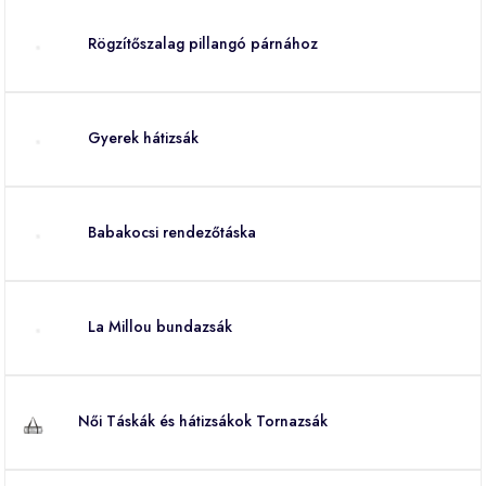
Rögzítőszalag pillangó párnához
Gyerek hátizsák
Babakocsi rendezőtáska
La Millou bundazsák
Női Táskák és hátizsákok Tornazsák