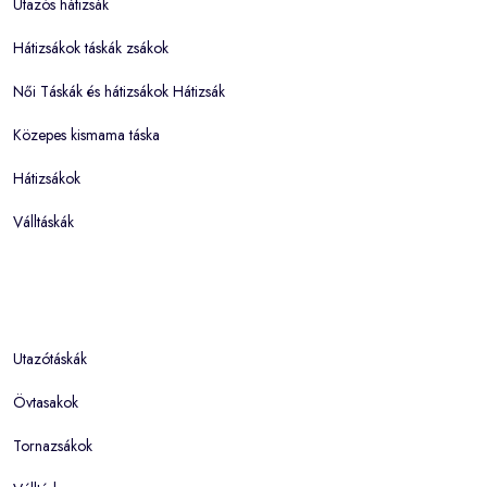
Utazós hátizsák
Hátizsákok táskák zsákok
Női Táskák és hátizsákok Hátizsák
Közepes kismama táska
Hátizsákok
Válltáskák
Utazótáskák
Övtasakok
Tornazsákok