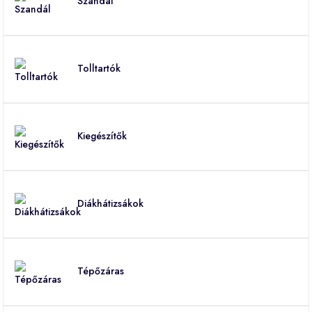
Szandál
Tolltartók
Kiegészítők
Diákhátizsákok
Tépőzáras