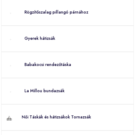
Rögzítőszalag pillangó párnához
Gyerek hátizsák
Babakocsi rendezőtáska
La Millou bundazsák
Női Táskák és hátizsákok Tornazsák