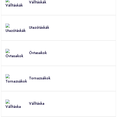
Válltáskák
Utazótáskák
Övtasakok
Tornazsákok
Válltáska