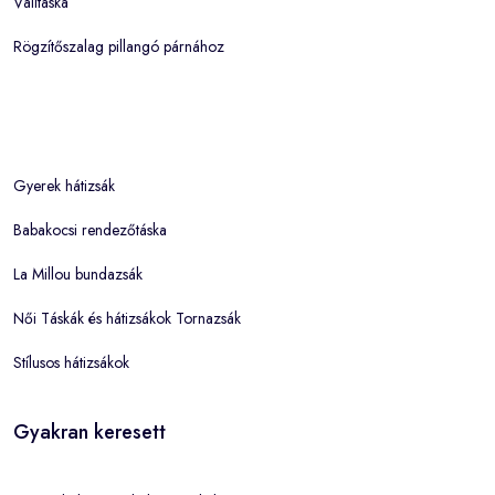
Válltáska
Rögzítőszalag pillangó párnához
Gyerek hátizsák
Babakocsi rendezőtáska
La Millou bundazsák
Női Táskák és hátizsákok Tornazsák
Stílusos hátizsákok
Gyakran keresett