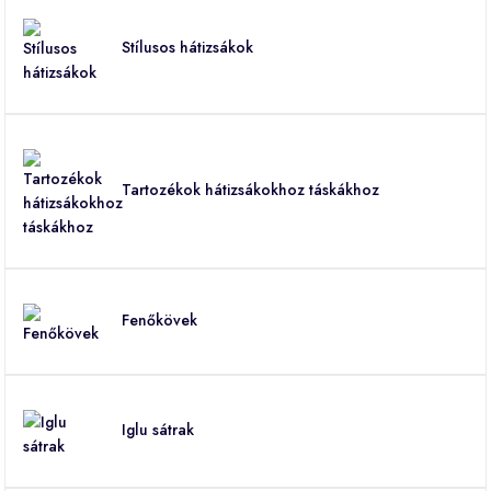
Stílusos hátizsákok
Tartozékok hátizsákokhoz táskákhoz
Fenőkövek
Iglu sátrak