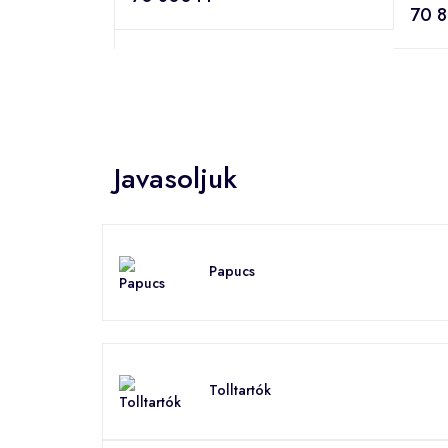
70 8
Javasoljuk
Papucs
Tolltartók