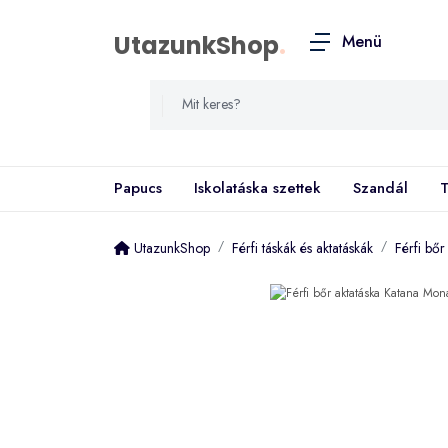
UtazunkShop
.
Menü
Papucs
Iskolatáska szettek
Szandál
T
UtazunkShop
Férfi táskák és aktatáskák
Férfi bő