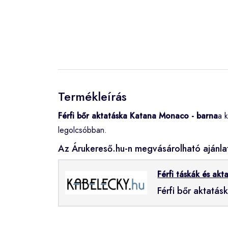
Termékleírás
Férfi bőr aktatáska Katana Monaco - barna
a 
legolcsóbban.
Az Árukereső.hu-n megvásárolható ajánla
Férfi táskák és akt
Férfi bőr aktatá