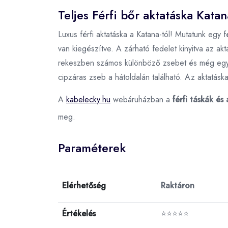
Teljes Férfi bőr aktatáska Kata
Luxus férfi aktatáska a Katana-tól! Mutatunk egy f
van kiegészítve. A zárható fedelet kinyitva az ak
rekeszben számos különböző zsebet és még egy fog
cipzáras zseb a hátoldalán található. Az aktatáska 
A
kabelecky.hu
webáruházban a
férfi táskák és
meg.
Paraméterek
Elérhetőség
Raktáron
Értékelés
⭐⭐⭐⭐⭐