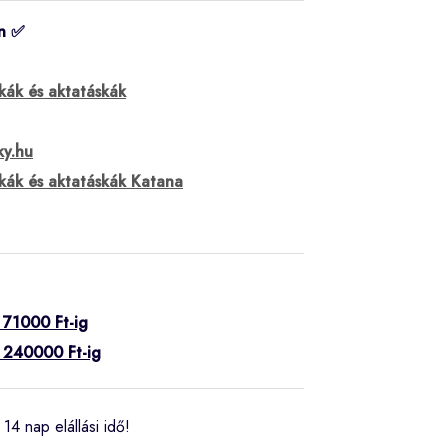
n ✅
skák és aktatáskák
ky.hu
skák és aktatáskák Katana
k 71000 Ft-ig
k 240000 Ft-ig
14 nap elállási idő!