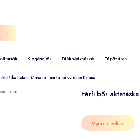
olltartók
Kiegészítők
Diákhátizsákok
Tépőzáras
r aktatáska Katana Monaco - barna od výrobce Katana
Férfi bőr aktatás
Ugrás a boltba