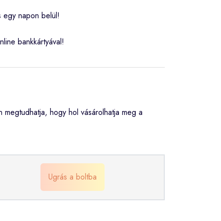
s egy napon belül!
nline bankkártyával!
 megtudhatja, hogy hol vásárolhatja meg a
Ugrás a boltba