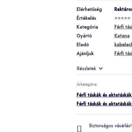
Elérhetőség
Raktáro
Értékelés
⭐⭐⭐⭐⭐
Kategória
Férfi tá
Gyártó
Katana
Eladó
kabelec
Ajánljuk
Férfi tá
Részletek
Árkategória:
Férfi táskák és aktatáská
Férfi táskák és aktatáská
Biztonságos vásárlás! 