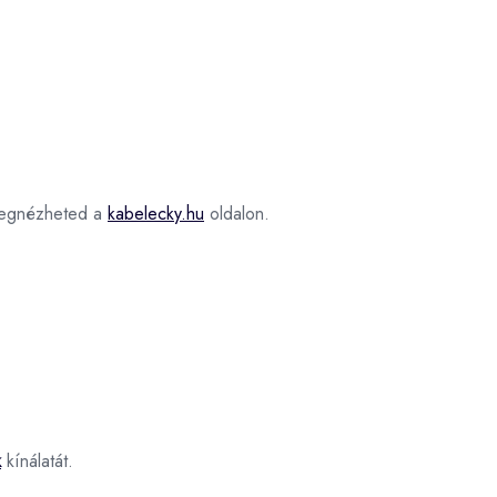
gnézheted a
kabelecky.hu
oldalon.
k
kínálatát.