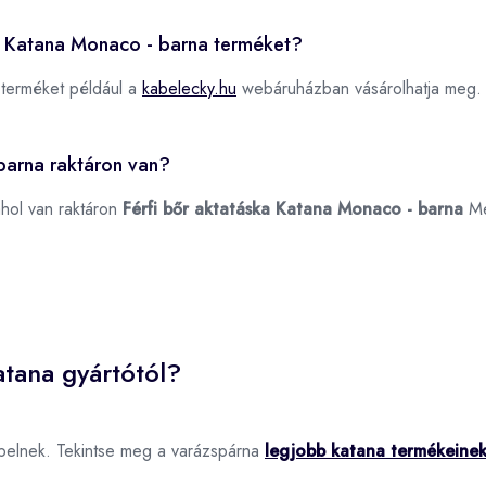
ska Katana Monaco - barna terméket?
terméket például a
kabelecky.hu
webáruházban vásárolhatja meg.
barna raktáron van?
ahol van raktáron
Férfi bőr aktatáska Katana Monaco - barna
Me
tana gyártótól?
pelnek. Tekintse meg a varázspárna
legjobb katana termékeine