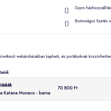
Gyors házhozszállítá
Biztonságos fizetés o
következő webáruházakban kapható, és portálunknak köszönhetően
taink
atáskák
70 800 Ft
ska Katana Monaco - barna