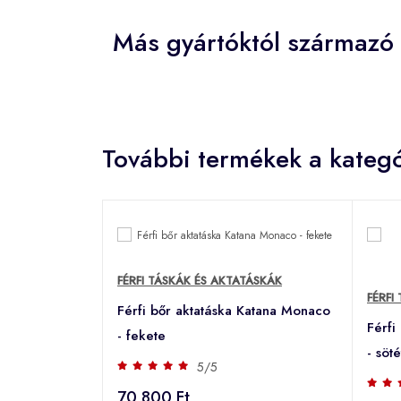
Más gyártóktól származó F
További termékek a kategó
FÉRFI TÁSKÁK ÉS AKTATÁSKÁK
FÉRFI
Férfi bőr aktatáska Katana Monaco
Férfi
- fekete
- söt
5/5
70 800 Ft