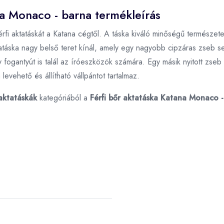
na Monaco - barna termékleírás
érfi aktatáskát a Katana cégtől. A táska kiváló minőségű természete
tatáska nagy belső teret kínál, amely egy nagyobb cipzáras zseb s
antyút is talál az íróeszközök számára. Egy másik nyitott zseb ta
levehető és állítható vállpántot tartalmaz.
 aktatáskák
kategóriából a
Férfi bőr aktatáska Katana Monaco 