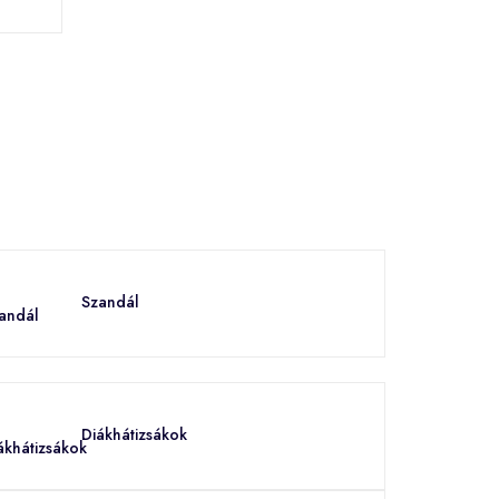
Szandál
Diákhátizsákok