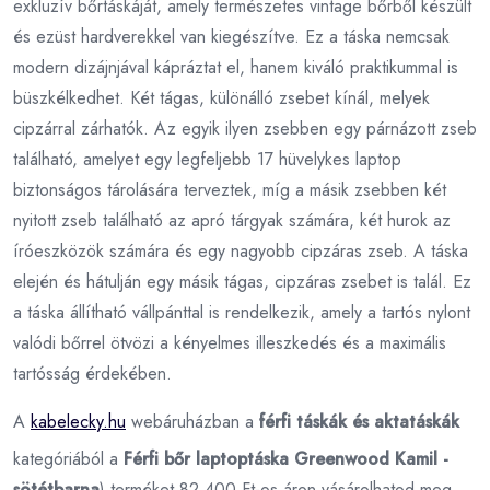
exkluzív bőrtáskáját, amely természetes vintage bőrből készült
és ezüst hardverekkel van kiegészítve. Ez a táska nemcsak
modern dizájnjával kápráztat el, hanem kiváló praktikummal is
büszkélkedhet. Két tágas, különálló zsebet kínál, melyek
cipzárral zárhatók. Az egyik ilyen zsebben egy párnázott zseb
található, amelyet egy legfeljebb 17 hüvelykes laptop
biztonságos tárolására terveztek, míg a másik zsebben két
nyitott zseb található az apró tárgyak számára, két hurok az
íróeszközök számára és egy nagyobb cipzáras zseb. A táska
elején és hátulján egy másik tágas, cipzáras zsebet is talál. Ez
a táska állítható vállpánttal is rendelkezik, amely a tartós nylont
valódi bőrrel ötvözi a kényelmes illeszkedés és a maximális
tartósság érdekében.
A
kabelecky.hu
webáruházban a
férfi táskák és aktatáskák
kategóriából a
Férfi bőr laptoptáska Greenwood Kamil -
sötétbarna
) terméket 82 400 Ft-os áron vásárolhatod meg.