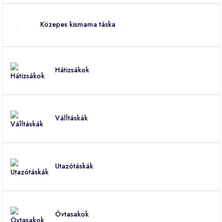
Közepes kismama táska
Hátizsákok
Válltáskák
Utazótáskák
Övtasakok