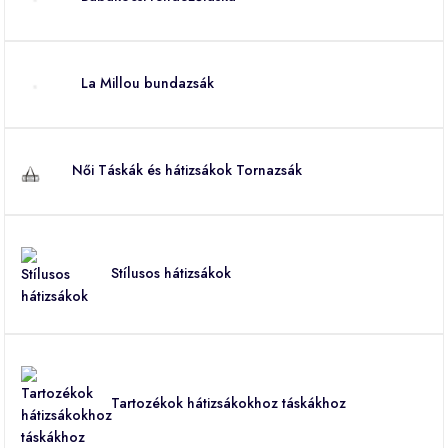
La Millou bundazsák
Női Táskák és hátizsákok Tornazsák
Stílusos hátizsákok
Tartozékok hátizsákokhoz táskákhoz