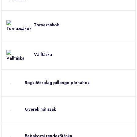
Tornazsákok
Válltáska
Rögzítőszalag pillangó párnához
Gyerek hátizsák
Babakocsi rendezőtáska