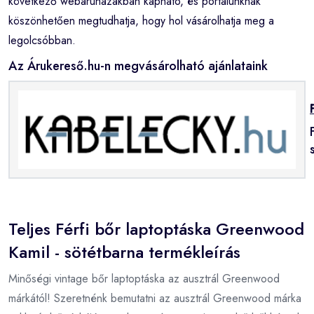
következő webáruházakban kapható, és portálunknak
köszönhetően megtudhatja, hogy hol vásárolhatja meg a
legolcsóbban.
Az Árukereső.hu-n megvásárolható ajánlataink
Teljes Férfi bőr laptoptáska Greenwood
Kamil - sötétbarna termékleírás
Minőségi vintage bőr laptoptáska az ausztrál Greenwood
márkától! Szeretnénk bemutatni az ausztrál Greenwood márka