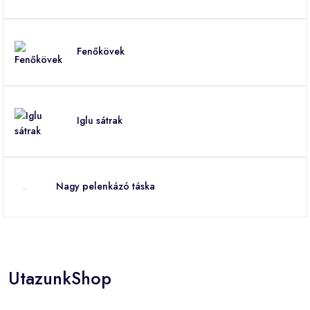
Fenőkövek
Iglu sátrak
Nagy pelenkázó táska
UtazunkShop