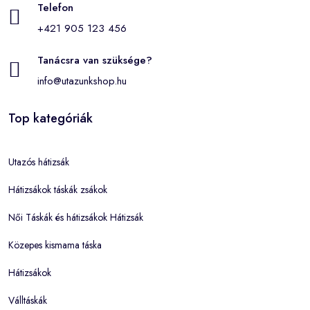
Telefon
+421 905 123 456
Tanácsra van szüksége?
info@utazunkshop.hu
Top kategóriák
Utazós hátizsák
Hátizsákok táskák zsákok
Női Táskák és hátizsákok Hátizsák
Közepes kismama táska
Hátizsákok
Válltáskák