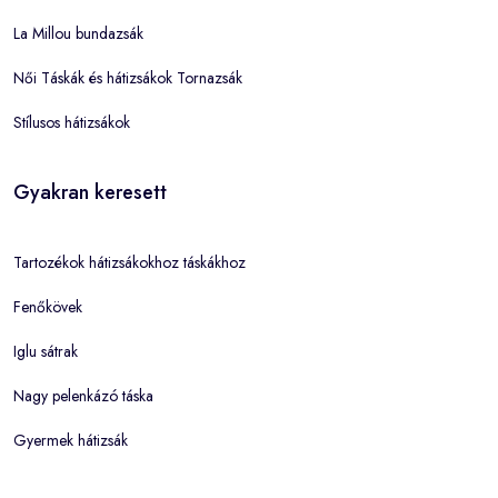
La Millou bundazsák
Női Táskák és hátizsákok Tornazsák
Stílusos hátizsákok
Gyakran keresett
Tartozékok hátizsákokhoz táskákhoz
Fenőkövek
Iglu sátrak
Nagy pelenkázó táska
Gyermek hátizsák