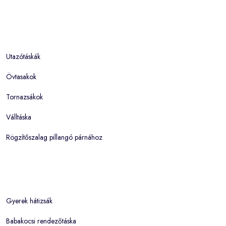
Utazótáskák
Övtasakok
Tornazsákok
Válltáska
Rögzítőszalag pillangó párnához
Gyerek hátizsák
Babakocsi rendezőtáska