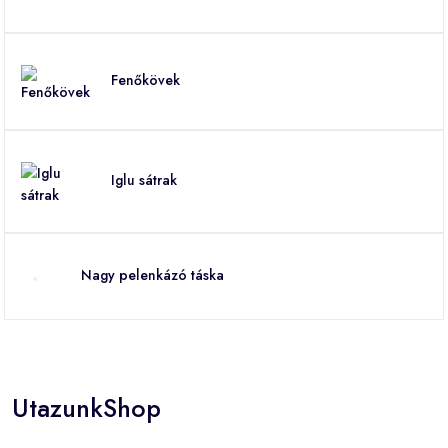
Fenőkövek
Iglu sátrak
Nagy pelenkázó táska
UtazunkShop