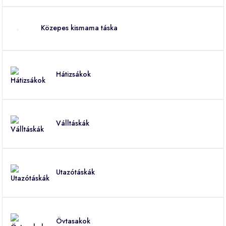
Közepes kismama táska
Hátizsákok
Válltáskák
Utazótáskák
Övtasakok