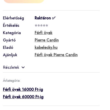
Elérhetőség
Raktáron ✅
Értékelés
⭐⭐⭐⭐⭐
Kategória
Férfi övek
Gyártó
Pierre Cardin
Eladó
kabelecky.hu
Ajánljuk
Férfi övek Pierre Cardin
Részletek
Árkategória:
Férfi övek 16000 Ft-ig
Férfi övek 60000 Ft-ig