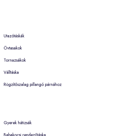
Utazótáskák
Övtasakok
Tornazsákok
Válltáska
Rögzítőszalag pillangó párnához
Gyerek hátizsák
Babakocsi rendezőtáska