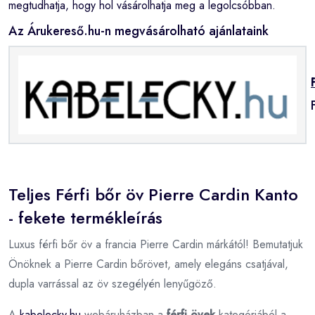
megtudhatja, hogy hol vásárolhatja meg a legolcsóbban.
Az Árukereső.hu-n megvásárolható ajánlataink
Teljes Férfi bőr öv Pierre Cardin Kanto
- fekete termékleírás
Luxus férfi bőr öv a francia Pierre Cardin márkától! Bemutatjuk
Önöknek a Pierre Cardin bőrövet, amely elegáns csatjával,
dupla varrással az öv szegélyén lenyűgöző.
A
kabelecky.hu
webáruházban a
férfi övek
kategóriából a