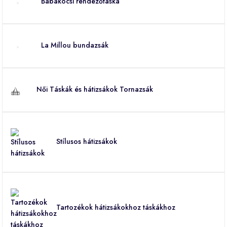
Babakocsi rendezőtáska
La Millou bundazsák
Női Táskák és hátizsákok Tornazsák
Stílusos hátizsákok
Tartozékok hátizsákokhoz táskákhoz