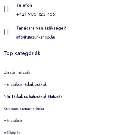
Telefon
+421 905 123 456
Tanácsra van szüksége?
info@utazunkshop.hu
Top kategóriák
Utazós hátizsák
Hátizsákok táskák zsákok
Női Táskák és hátizsákok Hátizsák
Közepes kismama táska
Hátizsákok
Válltáskák