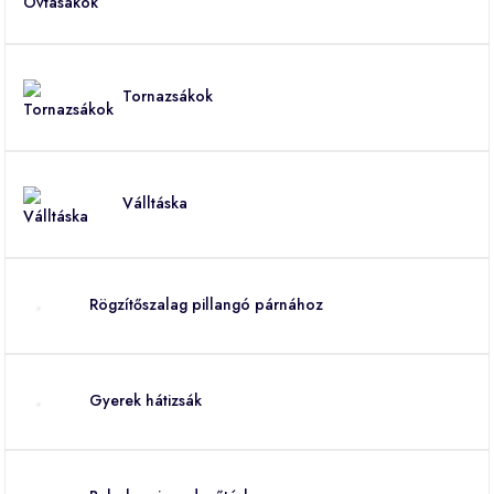
Tornazsákok
Válltáska
Rögzítőszalag pillangó párnához
Gyerek hátizsák