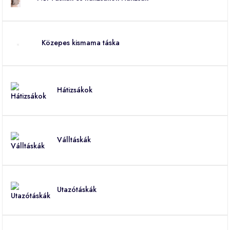
Közepes kismama táska
Hátizsákok
Válltáskák
Utazótáskák