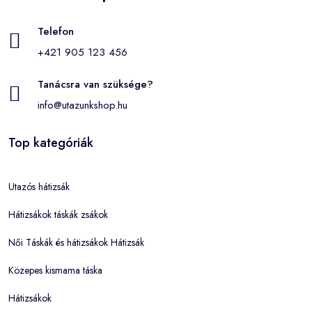
Telefon
+421 905 123 456
Tanácsra van szüksége?
info@utazunkshop.hu
Top kategóriák
Utazós hátizsák
Hátizsákok táskák zsákok
Női Táskák és hátizsákok Hátizsák
Közepes kismama táska
Hátizsákok