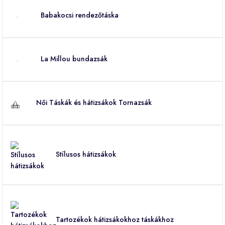
Babakocsi rendezőtáska
La Millou bundazsák
Női Táskák és hátizsákok Tornazsák
Stílusos hátizsákok
Tartozékok hátizsákokhoz táskákhoz