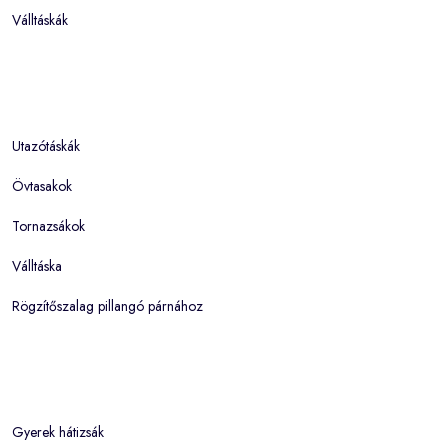
Válltáskák
Utazótáskák
Övtasakok
Tornazsákok
Válltáska
Rögzítőszalag pillangó párnához
Gyerek hátizsák