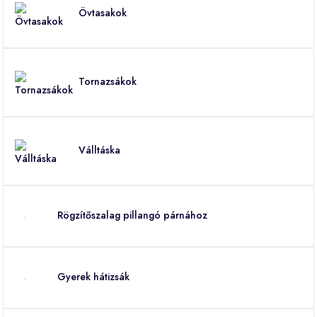
Övtasakok
Tornazsákok
Válltáska
Rögzítőszalag pillangó párnához
Gyerek hátizsák