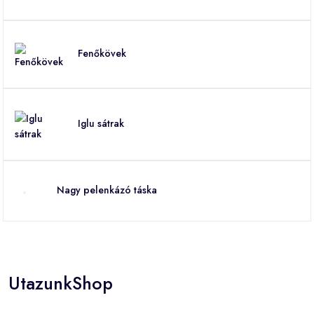
Fenőkövek
Iglu sátrak
Nagy pelenkázó táska
UtazunkShop