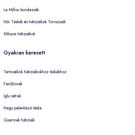
La Millou bundazsák
Női Táskák és hátizsákok Tornazsák
Stílusos hátizsákok
Gyakran keresett
Tartozékok hátizsákokhoz táskákhoz
Fenőkövek
Iglu sátrak
Nagy pelenkázó táska
Gyermek hátizsák