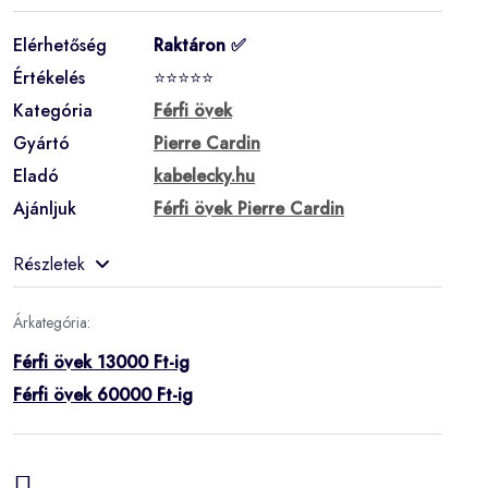
Elérhetőség
Raktáron ✅
Értékelés
⭐⭐⭐⭐⭐
Kategória
Férfi övek
Gyártó
Pierre Cardin
Eladó
kabelecky.hu
Ajánljuk
Férfi övek Pierre Cardin
Részletek
Árkategória:
Férfi övek 13000 Ft-ig
Férfi övek 60000 Ft-ig