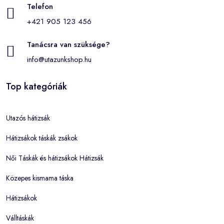
Telefon
+421 905 123 456
Tanácsra van szüksége?
info@utazunkshop.hu
Top kategóriák
Utazós hátizsák
Hátizsákok táskák zsákok
Női Táskák és hátizsákok Hátizsák
Közepes kismama táska
Hátizsákok
Válltáskák