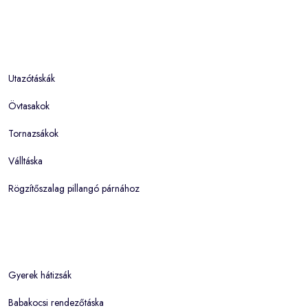
Utazótáskák
Övtasakok
Tornazsákok
Válltáska
Rögzítőszalag pillangó párnához
Gyerek hátizsák
Babakocsi rendezőtáska