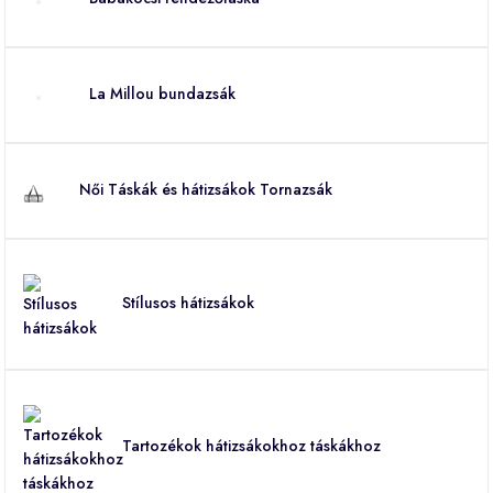
La Millou bundazsák
Női Táskák és hátizsákok Tornazsák
Stílusos hátizsákok
Tartozékok hátizsákokhoz táskákhoz