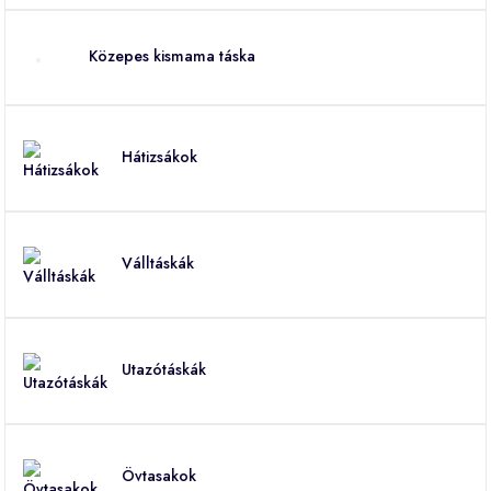
Közepes kismama táska
Hátizsákok
Válltáskák
Utazótáskák
Övtasakok