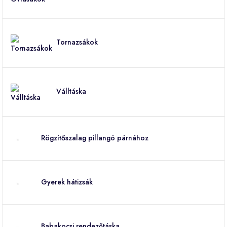
Tornazsákok
Válltáska
Rögzítőszalag pillangó párnához
Gyerek hátizsák
Babakocsi rendezőtáska