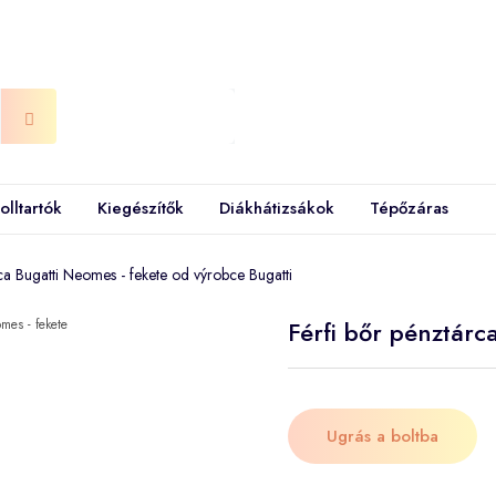
olltartók
Kiegészítők
Diákhátizsákok
Tépőzáras
ca Bugatti Neomes - fekete od výrobce Bugatti
Férfi bőr pénztárc
Ugrás a boltba