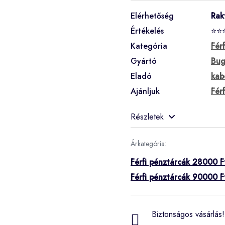
Elérhetőség
Rak
Értékelés
⭐⭐
Kategória
Fér
Gyártó
Bug
Eladó
kab
Ajánljuk
Fér
Részletek
Árkategória:
Férfi pénztárcák 28000 F
Férfi pénztárcák 90000 F
Biztonságos vásárlás! 