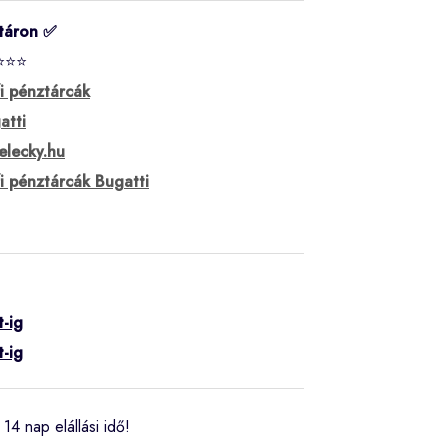
táron ✅
⭐⭐⭐
fi pénztárcák
atti
elecky.hu
fi pénztárcák Bugatti
t-ig
t-ig
14 nap elállási idő!