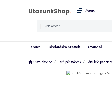
UtazunkShop
.
Menü
Papucs
Iskolatáska szettek
Szandál
T
UtazunkShop
Férfi pénztárcák
Férfi bőr pénztár