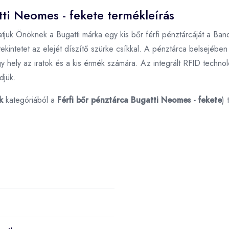
tti Neomes - fekete termékleírás
atjuk Önöknek a Bugatti márka egy kis bőr férfi pénztárcáját a Ba
 tekintetet az elejét díszítő szürke csíkkal. A pénztárca belsejébe
y hely az iratok és a kis érmék számára. Az integrált RFID techno
djük.
k
kategóriából a
Férfi bőr pénztárca Bugatti Neomes - fekete
)