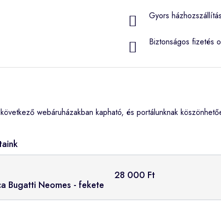
Gyors házhozszállítá
Biztonságos fizetés o
 következő webáruházakban kapható, és portálunknak köszönhetőe
taink
28 000 Ft
ca Bugatti Neomes - fekete