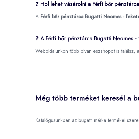
❓ Hol lehet vásárolni a Férfi bőr pénztár
A
Férfi bőr pénztárca Bugatti Neomes - feket
❓ A Férfi bőr pénztárca Bugatti Neomes -
Weboldalunkon több olyan eszshopot is találsz, 
Még több terméket keresél a bu
Katalógusunkban az bugatti márka termékei szer