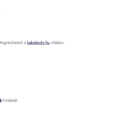
.
egnézheted a
kabelecky.hu
oldalon.
k
kínálatát.