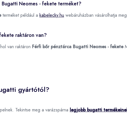
ca Bugatti Neomes - fekete terméket?
e
terméket például a
kabelecky.hu
webáruházban vásárolhatja meg
 fekete raktáron van?
ahol van raktáron
Férfi bőr pénztárca Bugatti Neomes - fekete
M
gatti gyártótól?
epelnek. Tekintse meg a varázspárna
legjobb bugatti termékeine