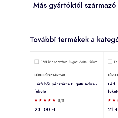
Más gyártóktól származó 
További termékek a kategó
FÉRFI PÉNZTÁRCÁK
FÉRFI
Férfi bőr pénztárca Bugatti Adire -
Férfi
fekete
feket
5/5
23 100 Ft
21 4