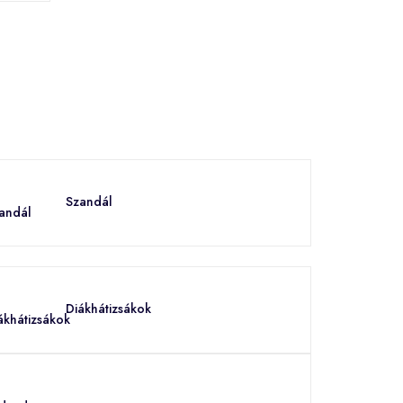
Szandál
Diákhátizsákok