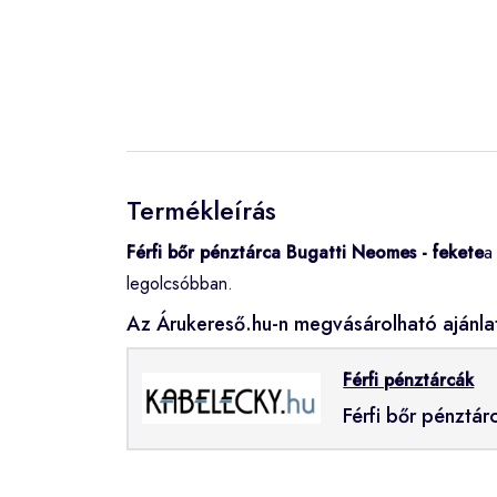
Termékleírás
Férfi bőr pénztárca Bugatti Neomes - fekete
a
legolcsóbban.
Az Árukereső.hu-n megvásárolható ajánla
Férfi pénztárcák
Férfi bőr pénztár