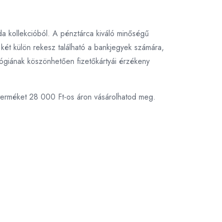
nda kollekcióból. A pénztárca kiváló minőségű
n két külön rekesz található a bankjegyek számára,
lógiának köszönhetően fizetőkártyái érzékeny
 terméket 28 000 Ft-os áron vásárolhatod meg.