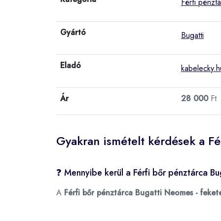
Férfi pénzt
Gyártó
Bugatti
Eladó
kabelecky.h
Ár
28 000
Ft
Gyakran ismételt kérdések a Fé
❓ Mennyibe kerül a Férfi bőr pénztárca B
A
Férfi bőr pénztárca Bugatti Neomes - feket