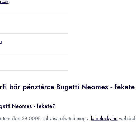
árcák
,
u
rfi bőr pénztárca Bugatti Neomes - fekete
ugatti Neomes - fekete?
e
terméket 28 000Ft-tól vásárolhatod meg a
kabelecky.hu
webáruh