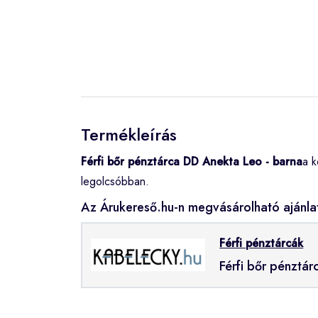
Termékleírás
Férfi bőr pénztárca DD Anekta Leo - barna
a k
legolcsóbban.
Az Árukereső.hu-n megvásárolható ajánla
Férfi pénztárcák
Férfi bőr pénztá