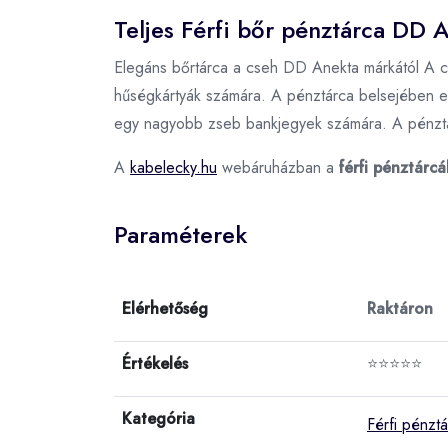
Teljes Férfi bőr pénztárca DD 
Elegáns bőrtárca a cseh DD Anekta márkától A cs
hűségkártyák számára. A pénztárca belsejében e
egy nagyobb zseb bankjegyek számára. A pénztár
A
kabelecky.hu
webáruházban a
férfi pénztárcá
Paraméterek
Elérhetőség
Raktáron
Értékelés
⭐⭐⭐⭐⭐
Kategória
Férfi pénzt