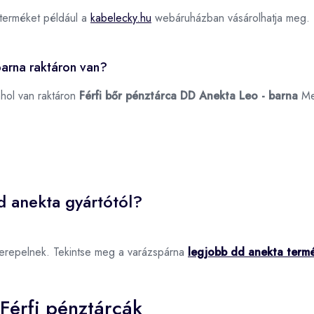
terméket például a
kabelecky.hu
webáruházban vásárolhatja meg.
barna raktáron van?
ahol van raktáron
Férfi bőr pénztárca DD Anekta Leo - barna
Me
d anekta gyártótól?
erepelnek. Tekintse meg a varázspárna
legjobb dd anekta term
Férfi pénztárcák