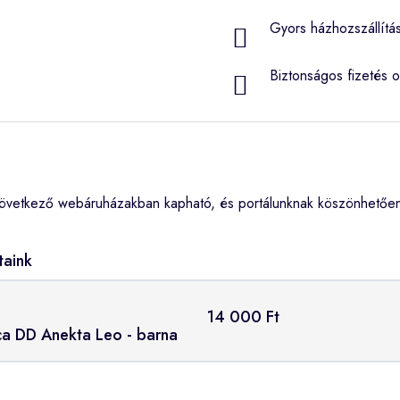
Gyors házhozszállítá
Biztonságos fizetés o
övetkező webáruházakban kapható, és portálunknak köszönhetően 
taink
14 000 Ft
rca DD Anekta Leo - barna