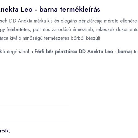
Anekta Leo - barna termékleírás
eh DD Anekta márka kis és elegáns pénztárcája mérete ellenére e
gy fémbetétes, pattintós záródású érmezseb, rekeszek dokumentum
ca kiváló minőségű természetes bőrből készült
k
kategóriából a
Férfi bőr pénztárca DD Anekta Leo - barna
) t
árcák
,