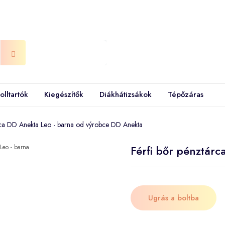
olltartók
Kiegészítők
Diákhátizsákok
Tépőzáras
rca DD Anekta Leo - barna od výrobce DD Anekta
Férfi bőr pénztár
Ugrás a boltba