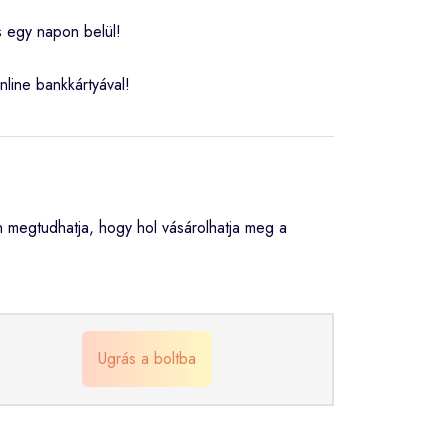
s egy napon belül!
nline bankkártyával!
megtudhatja, hogy hol vásárolhatja meg a
Ugrás a boltba