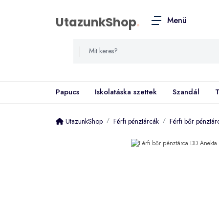
UtazunkShop
.
Menü
Papucs
Iskolatáska szettek
Szandál
T
UtazunkShop
Férfi pénztárcák
Férfi bőr pénztá