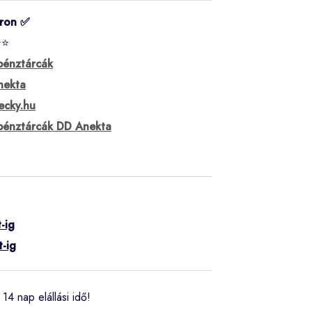
áron ✅
⭐⭐
 pénztárcák
nekta
ecky.hu
 pénztárcák DD Anekta
-ig
t-ig
14 nap elállási idő!