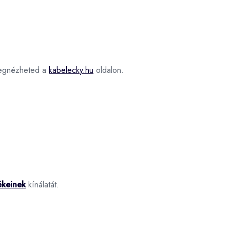
gnézheted a
kabelecky.hu
oldalon.
ékeinek
kínálatát.