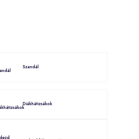
Szandál
Diákhátizsákok