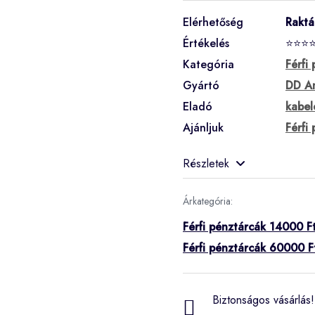
Elérhetőség
Rakt
Értékelés
⭐⭐⭐
Kategória
Férfi
Gyártó
DD A
Eladó
kabel
Ajánljuk
Férfi
Részletek
Árkategória:
Férfi pénztárcák 14000 Ft
Férfi pénztárcák 60000 F
Biztonságos vásárlás! 