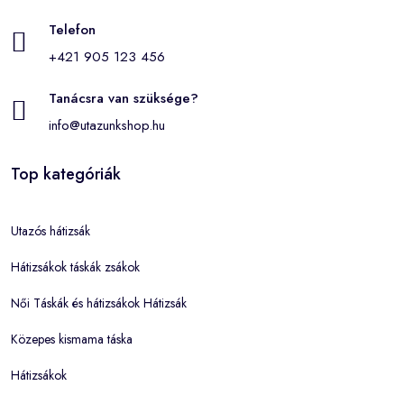
Telefon
+421 905 123 456
Tanácsra van szüksége?
info@utazunkshop.hu
Top kategóriák
Utazós hátizsák
Hátizsákok táskák zsákok
Női Táskák és hátizsákok Hátizsák
Közepes kismama táska
Hátizsákok