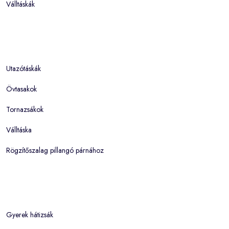
Válltáskák
Utazótáskák
Övtasakok
Tornazsákok
Válltáska
Rögzítőszalag pillangó párnához
Gyerek hátizsák