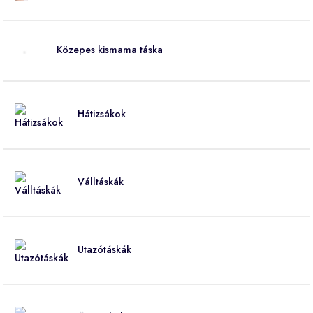
Közepes kismama táska
Hátizsákok
Válltáskák
Utazótáskák