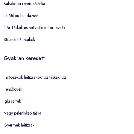
Babakocsi rendezőtáska
La Millou bundazsák
Női Táskák és hátizsákok Tornazsák
Stílusos hátizsákok
Gyakran keresett
Tartozékok hátizsákokhoz táskákhoz
Fenőkövek
Iglu sátrak
Nagy pelenkázó táska
Gyermek hátizsák