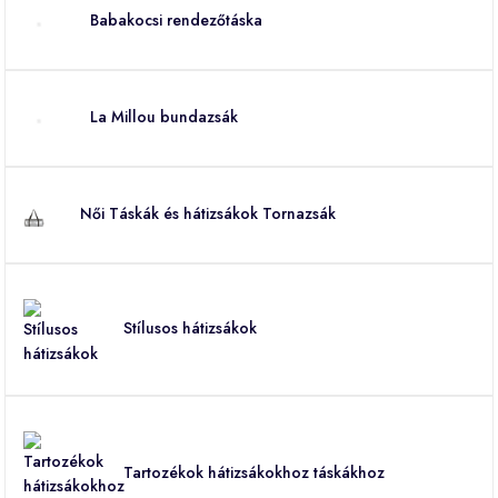
Babakocsi rendezőtáska
La Millou bundazsák
Női Táskák és hátizsákok Tornazsák
Stílusos hátizsákok
Tartozékok hátizsákokhoz táskákhoz