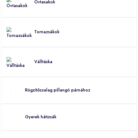
Övtasakok
Tornazsákok
Válltáska
Rögzítőszalag pillangó párnához
Gyerek hátizsák