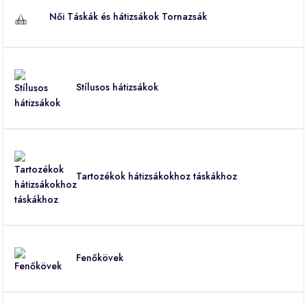
Női Táskák és hátizsákok Tornazsák
Stílusos hátizsákok
Tartozékok hátizsákokhoz táskákhoz
Fenőkövek