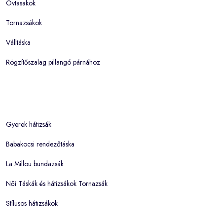
Övtasakok
Tornazsákok
Válltáska
Rögzítőszalag pillangó párnához
Gyerek hátizsák
Babakocsi rendezőtáska
La Millou bundazsák
Női Táskák és hátizsákok Tornazsák
Stílusos hátizsákok