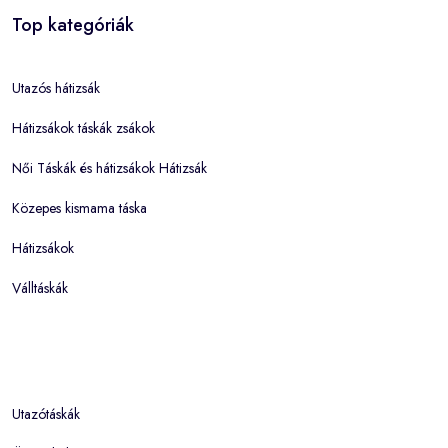
Top kategóriák
Utazós hátizsák
Hátizsákok táskák zsákok
Női Táskák és hátizsákok Hátizsák
Közepes kismama táska
Hátizsákok
Válltáskák
Utazótáskák