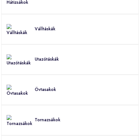
Válltáskák
Utazótáskák
Övtasakok
Tornazsákok