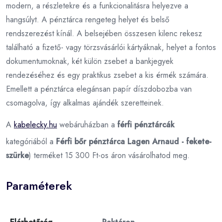
modern, a részletekre és a funkcionalitásra helyezve a
hangsúlyt. A pénztárca rengeteg helyet és belső
rendszerezést kínál. A belsejében összesen kilenc rekesz
található a fizető- vagy törzsvásárlói kártyáknak, helyet a fontos
dokumentumoknak, két külön zsebet a bankjegyek
rendezéséhez és egy praktikus zsebet a kis érmék számára.
Emellett a pénztárca elegánsan papír díszdobozba van
csomagolva, így alkalmas ajándék szeretteinek.
A
kabelecky.hu
webáruházban a
férfi pénztárcák
kategóriából a
Férfi bőr pénztárca Lagen Arnaud - fekete-
szürke
) terméket 15 300 Ft-os áron vásárolhatod meg.
Paraméterek