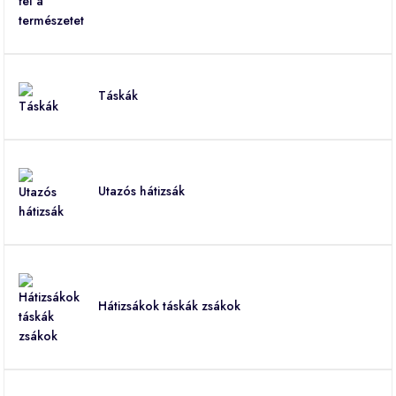
Táskák
Utazós hátizsák
Hátizsákok táskák zsákok