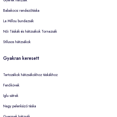
Babakocsi rendezőtáska
La Millou bundazsák
Női Táskák és hátizsákok Tornazsák
Stílusos hátizsákok
Gyakran keresett
Tartozékok hátizsákokhoz táskákhoz
Fenőkövek
Iglu sátrak
Nagy pelenkázó táska
Gyermek hátizsák