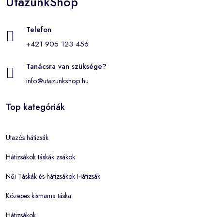
UtazunkShop
Telefon
+421 905 123 456
Tanácsra van szüksége?
info@utazunkshop.hu
Top kategóriák
Utazós hátizsák
Hátizsákok táskák zsákok
Női Táskák és hátizsákok Hátizsák
Közepes kismama táska
Hátizsákok