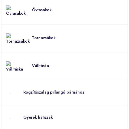
Övtasakok
Tornazsákok
Válltáska
Rögzítőszalag pillangó párnához
Gyerek hátizsák