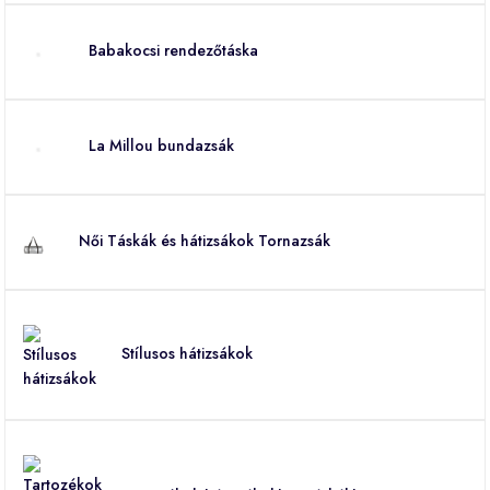
Babakocsi rendezőtáska
La Millou bundazsák
Női Táskák és hátizsákok Tornazsák
Stílusos hátizsákok