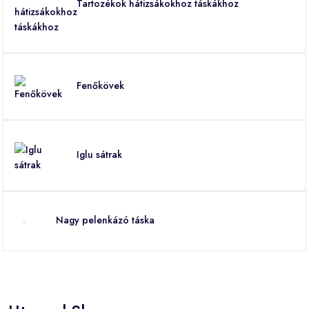
Tartozékok hátizsákokhoz táskákhoz
Fenőkövek
Iglu sátrak
Nagy pelenkázó táska