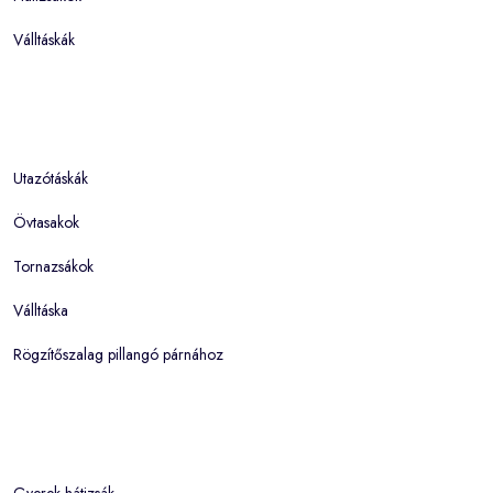
Válltáskák
Utazótáskák
Övtasakok
Tornazsákok
Válltáska
Rögzítőszalag pillangó párnához
Gyerek hátizsák