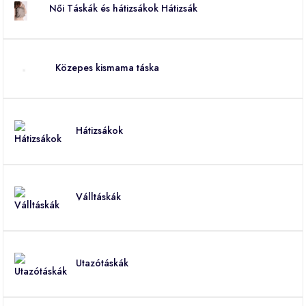
Női Táskák és hátizsákok Hátizsák
Közepes kismama táska
Hátizsákok
Válltáskák
Utazótáskák