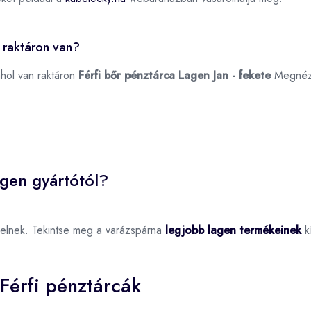
e raktáron van?
ahol van raktáron
Férfi bőr pénztárca Lagen Jan - fekete
Megnéz
agen gyártótól?
elnek. Tekintse meg a varázspárna
legjobb lagen termékeinek
kí
Férfi pénztárcák