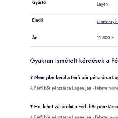
Gyártó
Lagen
Eladó
kabelecky.h
Ár
11 500
Ft
Gyakran ismételt kérdések a Fé
❓ Mennyibe kerül a Férfi bőr pénztárca La
A
Férfi bőr pénztárca Lagen Jan - fekete
termé
❓ Hol lehet vásárolni a Férfi bőr pénztárc
A
Férfi bőr pénztárca Lagen Jan - fekete
termé