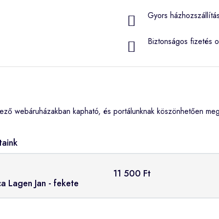
Gyors házhozszállítá
Biztonságos fizetés o
kező webáruházakban kapható, és portálunknak köszönhetően megtu
taink
11 500 Ft
ca Lagen Jan - fekete