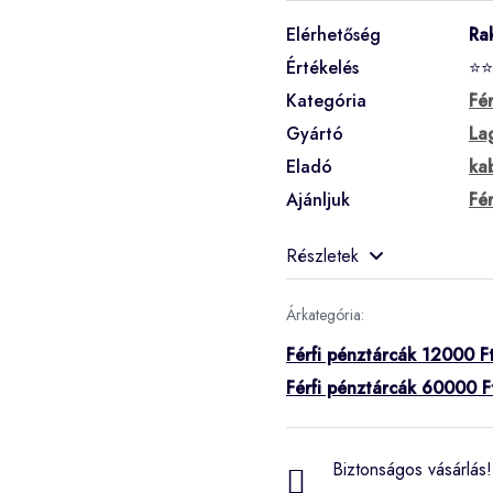
Elérhetőség
Ra
Értékelés
⭐⭐
Kategória
Fé
Gyártó
La
Eladó
ka
Ajánljuk
Fé
Részletek
Árkategória:
Férfi pénztárcák 12000 Ft
Férfi pénztárcák 60000 F
Biztonságos vásárlás! 