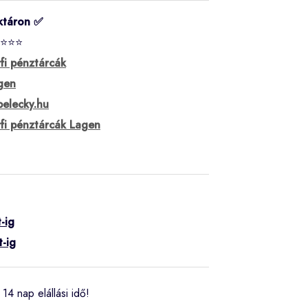
ktáron ✅
⭐⭐⭐
rfi pénztárcák
gen
belecky.hu
rfi pénztárcák Lagen
-ig
t-ig
14 nap elállási idő!