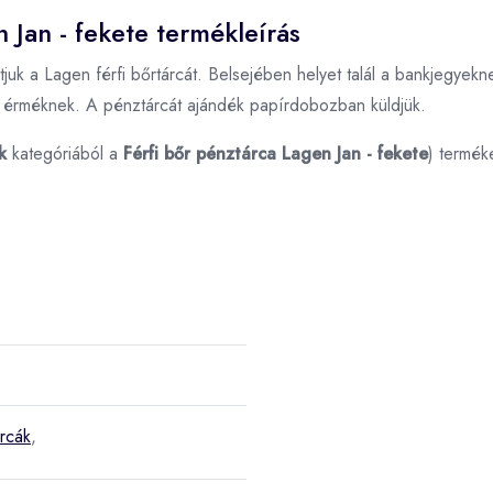
n Jan - fekete termékleírás
juk a Lagen férfi bőrtárcát. Belsejében helyet talál a bankjegyekne
ebb érméknek. A pénztárcát ajándék papírdobozban küldjük.
k
kategóriából a
Férfi bőr pénztárca Lagen Jan - fekete
) termék
árcák
,