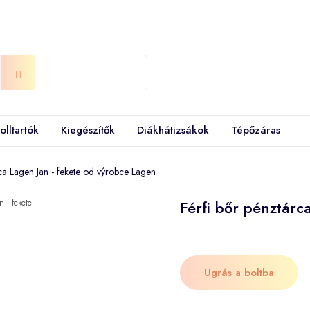
olltartók
Kiegészítők
Diákhátizsákok
Tépőzáras
ca Lagen Jan - fekete od výrobce Lagen
Férfi bőr pénztárc
Ugrás a boltba