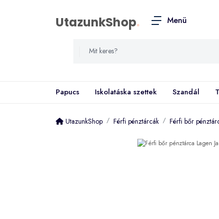
UtazunkShop
.
Menü
Papucs
Iskolatáska szettek
Szandál
T
UtazunkShop
Férfi pénztárcák
Férfi bőr pénztár