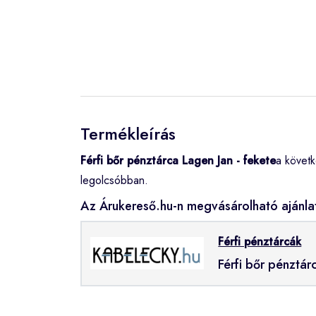
Termékleírás
Férfi bőr pénztárca Lagen Jan - fekete
a követ
legolcsóbban.
Az Árukereső.hu-n megvásárolható ajánla
Férfi pénztárcák
Férfi bőr pénztár