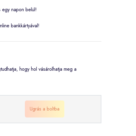
s egy napon belül!
nline bankkártyával!
dhatja, hogy hol vásárolhatja meg a
Ugrás a boltba