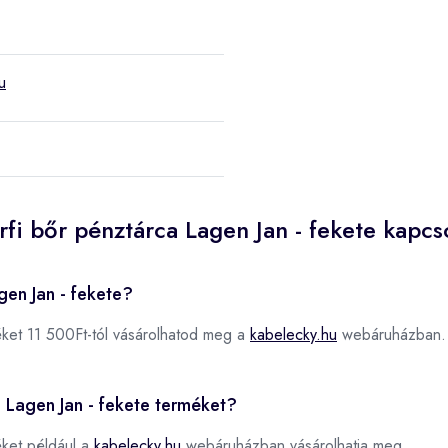
u
rfi bőr pénztárca Lagen Jan - fekete kapcs
gen Jan - fekete?
ket 11 500Ft-tól vásárolhatod meg a
kabelecky.hu
webáruházban.
a Lagen Jan - fekete terméket?
ket például a
kabelecky.hu
webáruházban vásárolhatja meg.